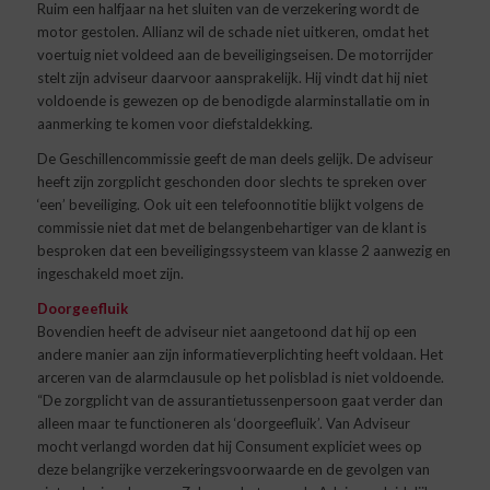
Ruim een halfjaar na het sluiten van de verzekering wordt de
motor gestolen. Allianz wil de schade niet uitkeren, omdat het
voertuig niet voldeed aan de beveiligingseisen. De motorrijder
stelt zijn adviseur daarvoor aansprakelijk. Hij vindt dat hij niet
voldoende is gewezen op de benodigde alarminstallatie om in
aanmerking te komen voor diefstaldekking.
De Geschillencommissie geeft de man deels gelijk. De adviseur
heeft zijn zorgplicht geschonden door slechts te spreken over
‘een’ beveiliging. Ook uit een telefoonnotitie blijkt volgens de
commissie niet dat met de belangenbehartiger van de klant is
besproken dat een beveiligingssysteem van klasse 2 aanwezig en
ingeschakeld moet zijn.
Doorgeefluik
Bovendien heeft de adviseur niet aangetoond dat hij op een
andere manier aan zijn informatieverplichting heeft voldaan. Het
arceren van de alarmclausule op het polisblad is niet voldoende.
“De zorgplicht van de assurantietussenpersoon gaat verder dan
alleen maar te functioneren als ‘doorgeefluik’. Van Adviseur
mocht verlangd worden dat hij Consument expliciet wees op
deze belangrijke verzekeringsvoorwaarde en de gevolgen van