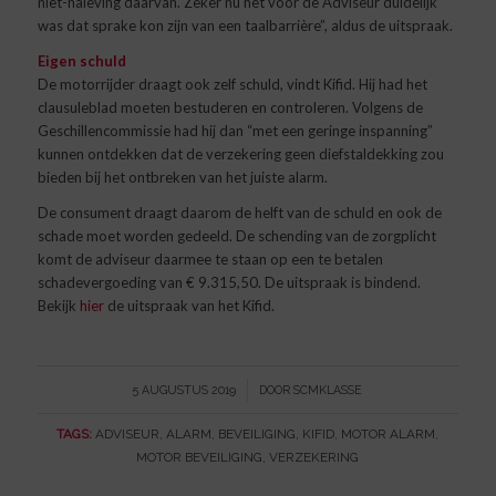
niet-naleving daarvan. Zeker nu het voor de Adviseur duidelijk
was dat sprake kon zijn van een taalbarrière”, aldus de uitspraak.
Eigen schuld
De motorrijder draagt ook zelf schuld, vindt Kifid. Hij had het
clausuleblad moeten bestuderen en controleren. Volgens de
Geschillencommissie had hij dan “met een geringe inspanning”
kunnen ontdekken dat de verzekering geen diefstaldekking zou
bieden bij het ontbreken van het juiste alarm.
De consument draagt daarom de helft van de schuld en ook de
schade moet worden gedeeld. De schending van de zorgplicht
komt de adviseur daarmee te staan op een te betalen
schadevergoeding van € 9.315,50. De uitspraak is bindend.
Bekijk
hier
de uitspraak van het Kifid.
/
5 AUGUSTUS 2019
DOOR
SCMKLASSE
TAGS:
ADVISEUR
,
ALARM
,
BEVEILIGING
,
KIFID
,
MOTOR ALARM
,
MOTOR BEVEILIGING
,
VERZEKERING