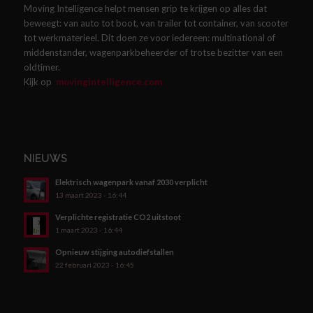
Moving Intelligence helpt mensen grip te krijgen op alles dat
beweegt: van auto tot boot, van trailer tot container, van scooter
tot werkmaterieel. Dit doen ze voor iedereen: multinational of
middenstander, wagenparkbeheerder of trotse bezitter van een
oldtimer.
Kijk op
movingintelligence.com
NIEUWS
Elektrisch wagenpark vanaf 2030 verplicht
13 maart 2023 - 16:44
Verplichte registratie CO2 uitstoot
1 maart 2023 - 16:44
Opnieuw stijging autodiefstallen
22 februari 2023 - 16:45