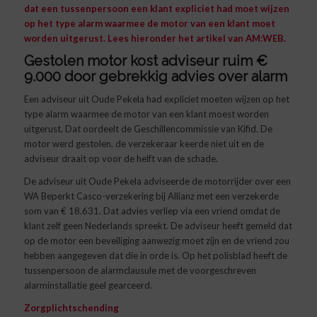
dat een tussenpersoon een klant expliciet had moet wijzen
op het type alarm waarmee de motor van een klant moet
worden uitgerust. Lees hieronder het artikel van
AM:WEB
.
Gestolen motor kost adviseur ruim €
9.000 door gebrekkig advies over alarm
Een adviseur uit Oude Pekela had expliciet moeten wijzen op het
type alarm waarmee de motor van een klant moest worden
uitgerust. Dat oordeelt de Geschillencommissie van Kifid. De
motor werd gestolen, de verzekeraar keerde niet uit en de
adviseur draait op voor de helft van de schade.
De adviseur uit Oude Pekela adviseerde de motorrijder over een
WA Beperkt Casco-verzekering bij Allianz met een verzekerde
som van € 18.631. Dat advies verliep via een vriend omdat de
klant zelf geen Nederlands spreekt. De adviseur heeft gemeld dat
op de motor een beveiliging aanwezig moet zijn en de vriend zou
hebben aangegeven dat die in orde is. Op het polisblad heeft de
tussenpersoon de alarmclausule met de voorgeschreven
alarminstallatie geel gearceerd.
Zorgplichtschending