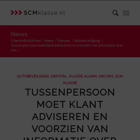
Nieuws
U bevindt zich hier:
Home
/
Nieuws
/
Autobeveiliging
/
Tussenpersoon moet klant adviseren en voorzien van informatie over
cer...
AUTOBEVEILIGING
,
DIEFSTAL
,
KLASSE ALARM
,
NIEUWS
,
SCM
KLASSE
TUSSENPERSOON
MOET KLANT
ADVISEREN EN
VOORZIEN VAN