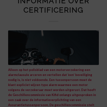
INFORMATIE OVER
CERTIFICERING
Alleen op het polisblad van een motorverzekering een
alarmclausule arceren en vertellen dat ‘een’ beveiliging
nodig is, is niet voldoende. Een tussenpersoon moet de
klant expliciet wijzen type alarm waarmee een motor
volgens de verzekeraar moet worden uitgerust.
Dat heeft
de Geschillencommissie van Kifid onlangs uitgesproken in
een zaak over de informatieverplichting van een
Assurantietussenpersoon. De geschillencommissie stelt