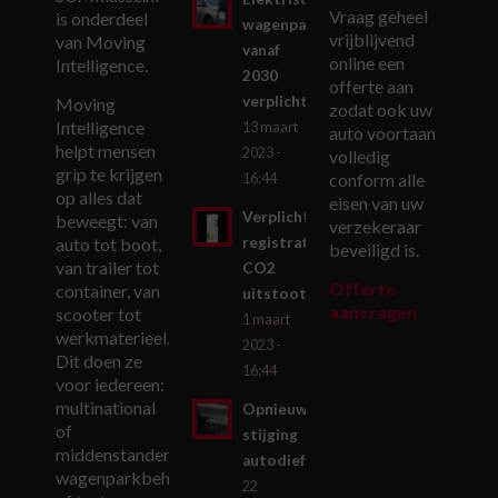
Vraag geheel
is onderdeel
wagenpark
vrijblijvend
van Moving
vanaf
online een
Intelligence.
2030
offerte aan
verplicht
Moving
zodat ook uw
Intelligence
13 maart
auto voortaan
helpt mensen
2023 -
volledig
grip te krijgen
conform alle
16:44
op alles dat
eisen van uw
Verplichte
beweegt: van
verzekeraar
auto tot boot,
registratie
beveiligd is.
van trailer tot
CO2
Offerte
container, van
uitstoot
aanvragen
scooter tot
1 maart
werkmaterieel.
2023 -
Dit doen ze
16:44
voor iedereen:
multinational
Opnieuw
of
stijging
middenstander,
autodiefstallen
wagenparkbeheerder
22