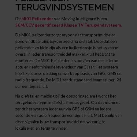
TERUGVINDSYSTEMEN
De
Mi01 Peilzender
van Moving Intelligence is een
SCM/CCV gecertificeerd Klasee TV Terugvindsysteem.
De Mi01 peilzender zorgt ervoor dat transportmiddelen
goed vindbaar zijn, bijvoorbeeld na diefstal. Doordat een
peilzender zo klein zijn als een luciferdoosje is het systeem
overal in ieder transportmiddel makkelijk uit het zicht te
monteren. De Mi01 Peilzender is voorzien van een interne
accu en heeft minimale levensduur van 5 jaar. Het systeem
heeft Europese dekking en werkt op basis van GPS, GMS en
radio frequentie. De Mi01 zendt standaard eenmaal per 24
uur een signaal uit.
Na diefstal en melding bij de opsporingsdienst wordt het
terugvindsysteem in diefstal modus gezet. Op dat moment
zendt het systeem ieder uur via GPS of GSM en iedere
seconde via radio frequentie een signaal uit. Met behulp van
deze signalen is uw transportmiddel nauwkeurig te
lokaliseren en terug te vinden.