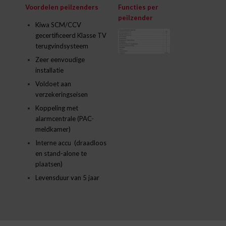
Voordelen
peilzenders
Functies per
peilzender
Kiwa SCM/CCV
gecertificeerd Klasse TV
terugvindsysteem
Zeer eenvoudige
installatie
Voldoet aan
verzekeringseisen
Koppeling met
alarmcentrale (PAC-
meldkamer)
Interne accu (draadloos
en stand-alone te
plaatsen)
Levensduur van 5 jaar