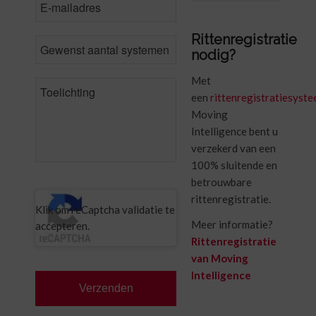
*
Rittenregistratie
Number
nodig?
of
vehicles
Met
Comments
een
rittenregistratiesyst
Moving
Intelligence bent u
verzekerd van een
100% sluitende en
betrouwbare
CAPTCHA
rittenregistratie.
Klik om reCaptcha validatie te
Meer informatie?
accepteren.
Rittenregistratie
van Moving
Intelligence