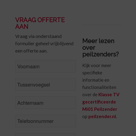
VRAAG OFFERTE
AAN
Vraag via onderstaand
Meer lezen
formulier geheel vrijblijvend
over
een offerte aan.
peilzenders?
FirstName
Kijk voor meer
specifieke
informatie en
MiddleName
functionaliteiten
over de
Klasse TV
LastName
*
gecertificeerde
Mi01 Peilzender
op
peilzender.nl
.
Phone
*
Email