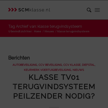
Tag Archief van: klasse terugvindsysteem
U bevindt zich hier:
Home
/
Nieuws
/
klasse terugvindsysteem
Berichten
AUTOBEVEILIGING
,
CCV BEVEILIGING
,
CCV KLASSE
,
DIEFSTAL
,
KEURMERK VOERTUIGBEVEILIGING
,
NIEUWS
KLASSE TV01
TERUGVINDSYSTEEM
PEILZENDER NODIG?