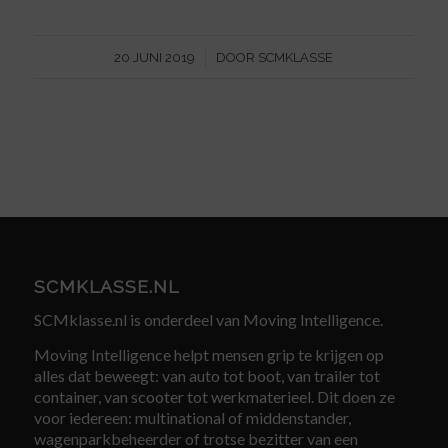
/
20 JUNI 2019
DOOR
SCMKLASSE
SCMKLASSE.NL
SCMklasse.nl is onderdeel van Moving Intelligence.
Moving Intelligence helpt mensen grip te krijgen op
alles dat beweegt: van auto tot boot, van trailer tot
container, van scooter tot werkmaterieel. Dit doen ze
voor iedereen: multinational of middenstander,
wagenparkbeheerder of trotse bezitter van een