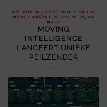
AUTOBEVEILIGING
,
CCV BEVEILIGING
,
CCV KLASSE
,
KEURMERK VOERTUIGBEVEILIGING
,
NIEUWS
,
SCM
KLASSE
MOVING
INTELLIGENCE
LANCEERT UNIEKE
PEILZENDER