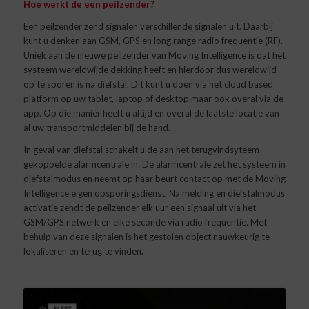
Hoe werkt de een peilzender?
Een peilzender zend signalen verschillende signalen uit. Daarbij
kunt u denken aan GSM, GPS en long range radio frequentie (RF).
Uniek aan de nieuwe peilzender van Moving Intelligence is dat het
systeem wereldwijde dekking heeft en hierdoor dus wereldwijd
op te sporen is na diefstal. Dit kunt u doen via het cloud based
platform op uw tablet, laptop of desktop maar ook overal via de
app. Op die manier heeft u altijd en overal de laatste locatie van
al uw transportmiddelen bij de hand.
In geval van diefstal schakelt u de aan het terugvindsyteem
gekoppelde alarmcentrale in. De alarmcentrale zet het systeem in
diefstalmodus en neemt op haar beurt contact op met de Moving
Intelligence eigen opsporingsdienst. Na melding en diefstalmodus
activatie zendt de peilzender elk uur een signaal uit via het
GSM/GPS netwerk en elke seconde via radio frequentie. Met
behulp van deze signalen is het gestolen object nauwkeurig te
lokaliseren en terug te vinden.