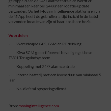
gekoppeld aan de 24/7 alarmcentrale en wordt er
minimaal één keer per 24 uur een locatie-update
verzonden. Op het Moving Intelligence platform en via
de MiApp heeft de gebruiker altijd inzicht in de laatst
verzonden locatie van zijn of haar kostbare bezit.
Voordelen
–
Wereldwijde GPS, GSM en RF dekking
–
Kiwa SCM gecertificeerd, beveiligingsklasse
TV01 Terugvindsysteem
–
Koppeling met 24/7 alarmcentrale
–
Interne batterij met een levensduur van minimaal 5
jaar
–
Na-diefstal opsporingsdienst
Bron:
movingintelligence.com