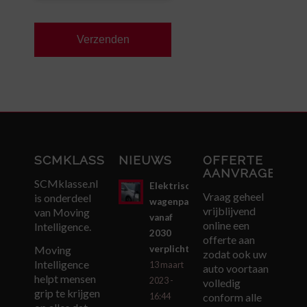
SCMKLASSE.NL
NIEUWS
OFFERTE
AANVRAGEN
SCMklasse.nl
Elektrisch
Vraag geheel
is onderdeel
wagenpark
vrijblijvend
van Moving
vanaf
online een
Intelligence.
2030
offerte aan
verplicht
Moving
zodat ook uw
Intelligence
13 maart
auto voortaan
helpt mensen
2023 -
volledig
grip te krijgen
conform alle
16:44