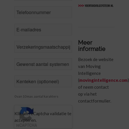
Phone
*
Email
*
Meer
Insurance
informatie
CompanyName
Bezoek de website
Number
van Moving
of
vehicles
*
Intelligence
License
(
movingintelligence.com
plate
of neem contact
op via het
0 van 10 max. aantal karakters
contactformulier.
CAPTCHA
Klik om reCaptcha validatie te
accepteren.