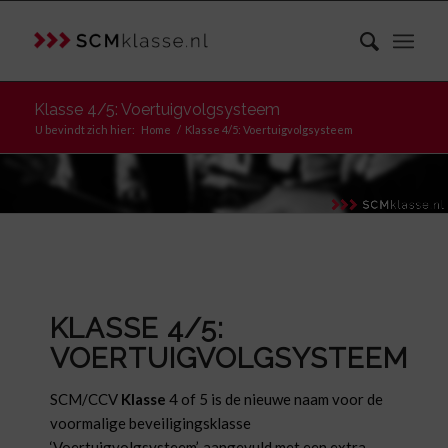
Klasse 4/5: Voertuigvolgsysteem
U bevindt zich hier:
Home
/
Klasse 4/5: Voertuigvolgsysteem
KLASSE 4/5:
VOERTUIGVOLGSYSTEEM
SCM/CCV
Klasse
4 of 5 is de nieuwe naam voor de
voormalige beveiligingsklasse
‘Voertuigvolgsysteem’, aangevuld met een extra