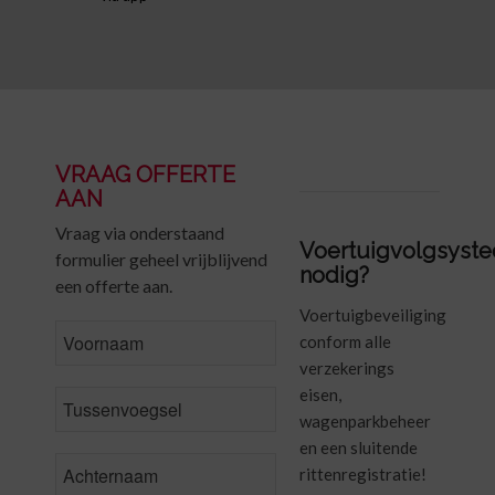
VRAAG OFFERTE
AAN
Vraag via onderstaand
Voertuigvolgsyst
formulier geheel vrijblijvend
nodig?
een offerte aan.
Voertuigbeveiliging
FirstName
conform alle
verzekerings
eisen,
MiddleName
wagenparkbeheer
en een sluitende
LastName
*
rittenregistratie!