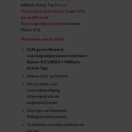
MiBlock Active Tag (
Klasse
Startonderbreker/Klasse 1
) een
SCM
gecertificeerd
Voertuigvolgsysteem
(voorheen
Klasse 4/5).
Voordelen van de Mi50
SCM gecertificeerd
voertuigvolgsysteem (voorheen
Klasse 4/5/) (Mi50 + MiBlock
Active Tag)
Interne back-up batterij
Één systeem voor
voertuigbeveiliging,
rittenregistratie en
wagenparkbeheer
Voorzien van Keurmerk
RitRegistratieSystemen
Te beheren via online platform en
via app