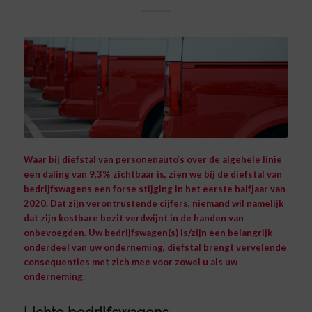
Waar bij diefstal van personenauto’s over de algehele linie
een daling van 9,3% zichtbaar is, zien we bij de diefstal van
bedrijfswagens een forse stijging in het eerste halfjaar van
2020. Dat zijn verontrustende cijfers, niemand wil namelijk
dat zijn kostbare bezit verdwijnt in de handen van
onbevoegden. Uw bedrijfswagen(s) is/zijn een belangrijk
onderdeel van uw onderneming, diefstal brengt vervelende
consequenties met zich mee voor zowel u als uw
onderneming.