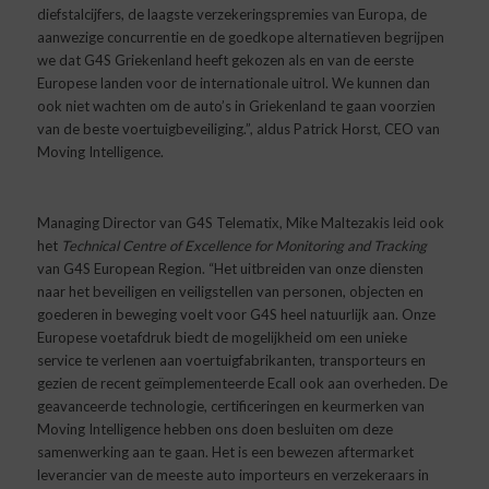
diefstalcijfers, de laagste verzekeringspremies van Europa, de
aanwezige concurrentie en de goedkope alternatieven begrijpen
we dat G4S Griekenland heeft gekozen als en van de eerste
Europese landen voor de internationale uitrol. We kunnen dan
ook niet wachten om
de
auto’s in Griekenland te gaan voorzien
van
de
beste voertuigbeveiliging.”, aldus Patrick Horst, CEO van
Moving Intelligence.
Managing Director van G4S Telematix, Mike Maltezakis leid ook
het
Technical Centre of Excellence for Monitoring and Tracking
van G4S European Region. “Het uitbreiden van onze diensten
naar het beveiligen en veiligstellen van personen, objecten en
goederen in beweging voelt voor G4S heel natuurlijk aan. Onze
Europese voetafdruk biedt de mogelijkheid om een unieke
service te verlenen aan voertuigfabrikanten, transporteurs en
gezien de recent geïmplementeerde Ecall ook aan overheden. De
geavanceerde technologie, certificeringen en keurmerken van
Moving Intelligence hebben ons doen besluiten om deze
samenwerking aan te gaan. Het is een bewezen aftermarket
leverancier van de meeste auto importeurs en verzekeraars in