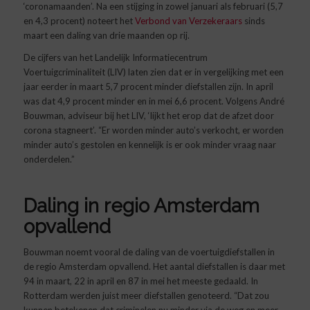
‘coronamaanden’. Na een stijging in zowel januari als februari (5,7
en 4,3 procent) noteert het
Verbond van Verzekeraars
sinds
maart een daling van drie maanden op rij.
De cijfers van het Landelijk Informatiecentrum
Voertuigcriminaliteit (LIV) laten zien dat er in vergelijking met een
jaar eerder in maart 5,7 procent minder diefstallen zijn. In april
was dat 4,9 procent minder en in mei 6,6 procent. Volgens André
Bouwman, adviseur bij het LIV, ‘lijkt het erop dat de afzet door
corona stagneert’. “Er worden minder auto’s verkocht, er worden
minder auto’s gestolen en kennelijk is er ook minder vraag naar
onderdelen.”
Daling in regio Amsterdam
opvallend
Bouwman noemt vooral de daling van de voertuigdiefstallen in
de regio Amsterdam opvallend. Het aantal diefstallen is daar met
94 in maart, 22 in april en 87 in mei het meeste gedaald. In
Rotterdam werden juist meer diefstallen genoteerd. “Dat zou
kunnen betekenen dat criminelen nu minder via de weg en meer