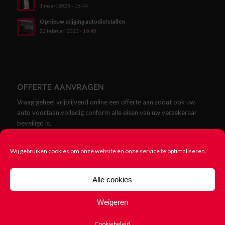
1 maart 2023 - 16:44
Opnieuw stijging autodiefstallen
22 februari 2023 - 16:45
OFFERTE AANVRAGEN
Vraag geheel vrijblijvend online een offerte aan zodat ook uw
auto voortaan volledig conform alle eisen van uw verzekeraar
beveiligd is.
Offerte aanvragen
Wij gebruiken cookies om onze website en onze service te optimaliseren.
Alle cookies
Weigeren
© Copyright - SCMklasse.nl - Alles over SCM Klasse Alarmen -
Cookie
beleid
-
Rittenregistratie nodig? 123Rittenregistratie.nl
Cookiebeleid