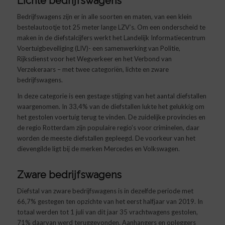
Lichte bedrijfswagens
Bedrijfswagens zijn er in alle soorten en maten, van een klein
bestelautootje tot 25 meter lange LZV’s. Om een onderscheid te
maken in de diefstalcijfers werkt het Landelijk Informatiecentrum
Voertuigbeveiliging (LIV)- een samenwerking van Politie,
Rijksdienst voor het Wegverkeer en het Verbond van
Verzekeraars – met twee categoriën, lichte en zware
bedrijfswagens.
In deze categorie is een gestage stijging van het aantal diefstallen
waargenomen. In 33,4% van de diefstallen lukte het gelukkig om
het gestolen voertuig terug te vinden. De zuidelijke provincies en
de regio Rotterdam zijn populaire regio’s voor criminelen, daar
worden de meeste diefstallen gepleegd. De voorkeur van het
dievengilde ligt bij de merken Mercedes en Volkswagen.
Zware bedrijfswagens
Diefstal van zware bedrijfswagens is in dezelfde periode met
66,7% gestegen ten opzichte van het eerst halfjaar van 2019. In
totaal werden tot 1 juli van dit jaar 35 vrachtwagens gestolen,
71% daarvan werd teruggevonden. Aanhangers en opleggers