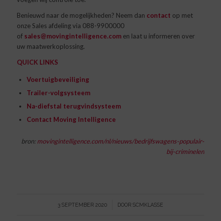
Benieuwd naar de mogelijkheden? Neem dan
contact
op met
onze Sales afdeling via 088-9900000
of
sales@movingintelligence.com
en laat u informeren over
uw maatwerkoplossing.
QUICK LINKS
Voertuigbeveiliging
Trailer-volgsysteem
Na-diefstal terugvindsysteem
Contact Moving Intelligence
bron:
movingintelligence.com/nl/nieuws/bedrijfswagens-populair-
bij-criminelen
/
3 SEPTEMBER 2020
DOOR
SCMKLASSE