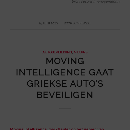
Bron:
securitymanagement.nl
/
15 JUNI 2020
DOOR
SCMKLASSE
AUTOBEVEILIGING
,
NIEUWS
MOVING
INTELLIGENCE GAAT
GRIEKSE AUTO’S
BEVEILIGEN
Moving Intelligence, marktleider op het gebied van