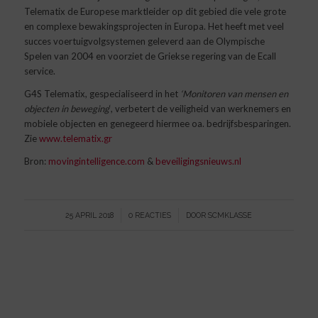
Telematix de Europese marktleider op dit gebied die vele grote
en complexe bewakingsprojecten in Europa. Het heeft met veel
succes voertuigvolgsystemen geleverd aan de Olympische
Spelen van 2004 en voorziet de Griekse regering van de Ecall
service.
G4S Telematix, gespecialiseerd in het
‘Monitoren van mensen en
objecten in beweging
‘, verbetert de veiligheid van werknemers en
mobiele objecten en genegeerd hiermee oa. bedrijfsbesparingen.
Zie
www.telematix.gr
Bron:
movingintelligence.com
&
beveiligingsnieuws.nl
/
/
25 APRIL 2018
0 REACTIES
DOOR
SCMKLASSE