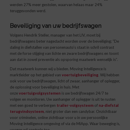
werden 27% meer gestolen, waarvan helaas maar 24%
teruggevonden werd.
Beveiliging van uw bedrijfswagen
Volgens Hendrik Steller, manager van het LIV, moet bij
bedrijfswagens beter nagedacht worden over de beveiliging; “De
daling in diefstallen van personenauto’s staat in schril contrast
met de forse stijging van lichte en zware bedrijfswagens en toont
aan dat in zowel preventie als opsporing maatwerk wenselijk is”.
Dat maatwerk kunnen wij u bieden. Moving Intelligence is
marktleider op het gebied van
voertuigbeveiliging
. Wij hebben
ook voor uw bedrijfswagen, licht of zwaar, aanhanger of oplegger,
de oplossing voor beveiliging in huis. Met
onze
voertuigvolgsystemen
is uw bedrijfswagen 24/7 te
volgen en monitoren. Uw aanhanger of oplegger is uit te rusten
met een goed te verbergen
trailer-volgsysteem
of
na-diefstal
terugvindsysteem
, niet groter dan een candybar. Onzichtbaar
voor criminelen, online zichtbaar voor u in uw persoonlijke
Moving Intelligence omgeving of via de MiApp. Waar beweging is,
voegen wij controle toe.