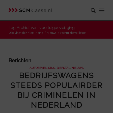
Tag Archief van: voertuigbeveiliging
U bevindt zich hier:
Home
/
Nieuws
/
voertuigbeveiliging
Berichten
AUTOBEVEILIGING
,
DIEFSTAL
,
NIEUWS
BEDRIJFSWAGENS
STEEDS POPULAIRDER
BIJ CRIMINELEN IN
NEDERLAND