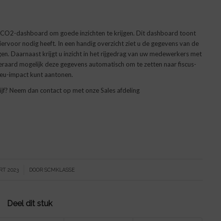
d CO2-dashboard om goede inzichten te krijgen. Dit dashboard toont
hiervoor nodig heeft. In een handig overzicht ziet u de gegevens van de
gen. Daarnaast krijgt u inzicht in het rijgedrag van uw medewerkers met
uiteraard mogelijk deze gegevens automatisch om te zetten naar fiscus-
ieu-impact kunt aantonen.
jf? Neem dan contact op met onze Sales afdeling
RT 2023
DOOR
SCMKLASSE
Deel dit stuk