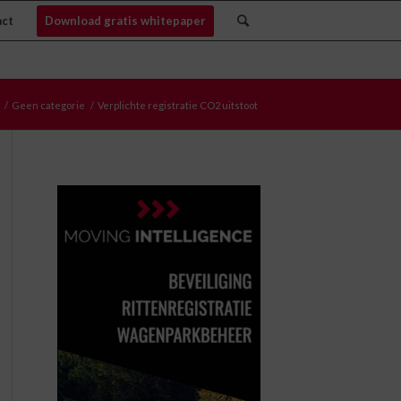
act
Download gratis whitepaper
/
Geen categorie
/
Verplichte registratie CO2 uitstoot