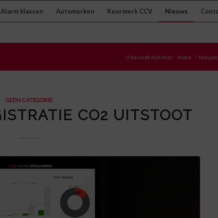
Alarm klassen
Automerken
Keurmerk CCV
Nieuws
Cont
U bevindt zich hier:
Home
/
Nieuws
GEEN CATEGORIE
ISTRATIE CO2 UITSTOOT