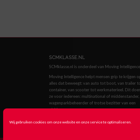
SCMKLASSE.NL
SCMklasse.nl is onderdeel van Moving Intelligence
Moving Intelligence helpt mensen grip te krijgen o
alles dat beweegt: van auto tot boot, van trailer t
container, van scooter tot werkmaterieel. Dit doe
ze voor iedereen: multinational of middenstander,
wagenparkbeheerder of trotse bezitter van een
oldtimer.
Kijk op
movingintelligence.com
Wij gebruiken cookies om onze website en onze service te optimaliseren.