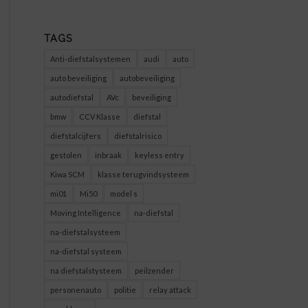
TAGS
Anti-diefstalsystemen
audi
auto
auto beveiliging
autobeveiliging
autodiefstal
AVc
beveiliging
bmw
CCV Klasse
diefstal
diefstalcijfers
diefstalrisico
gestolen
inbraak
keyless entry
Kiwa SCM
klasse terugvindsysteem
mi01
Mi50
model s
Moving Intelligence
na-diefstal
na-diefstalsysteem
na-diefstal systeem
na diefstalstysteem
peilzender
personenauto
politie
relay attack