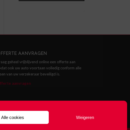
FFERTE AANVRAGEN
raag geheel vrijblijvend online een offerte aan
odat ook uw auto voortaan volledig conform alle
isen van uw verzekeraar beveiligd is.
fferte aanvragen
Alle cookies
Weigeren