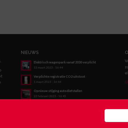
NIEUWS
O
.
V
Elektrisch wagenpark vanaf 2030 verplicht
z
13 maart 2023 - 16:44
p
e
ot
Verplichte registratie CO2 uitstoot
n
O
1 maart 2023 - 16:44
Opnieuw stijging autodiefstallen
22 februari 2023 - 16:45