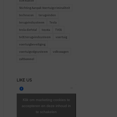
scm klasse
Stichting Aanpak Voertuigcriminaliteit
technocon
terugvinden
terugvindsysteem
Tesla
tesla diefstal
toyota
TV01
tv01 terugvindsysteem
voertuig
voertuigbeveiliging
voertuigvolgsysteem
volkswagen
zaltbommel
LIKE US
Klik om marketing cookies te
accepteren en deze inhoud in
te schakelen