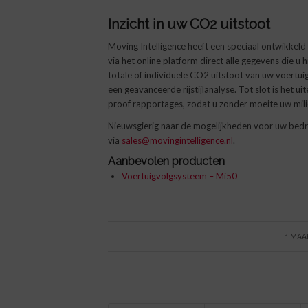
Inzicht in uw CO2 uitstoot
Moving Intelligence heeft een speciaal ontwikkel
via het online platform direct alle gegevens die u 
totale of individuele CO2 uitstoot van uw voertui
een geavanceerde rijstijlanalyse. Tot slot is het 
proof rapportages, zodat u zonder moeite uw mil
Nieuwsgierig naar de mogelijkheden voor uw bedri
via
sales@movingintelligence.nl
.
Aanbevolen producten
Voertuigvolgsysteem – Mi50
/
1 MAA