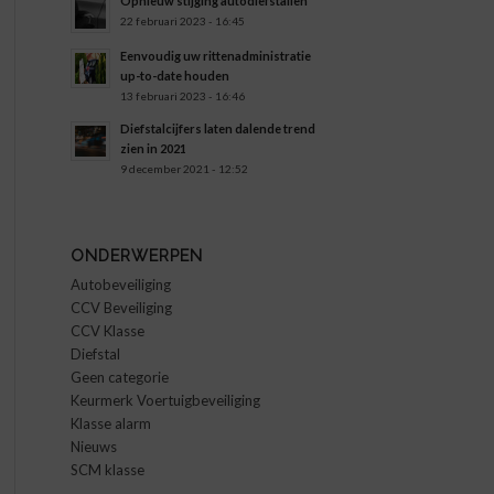
Opnieuw stijging autodiefstallen
22 februari 2023 - 16:45
Eenvoudig uw rittenadministratie
up-to-date houden
13 februari 2023 - 16:46
Diefstalcijfers laten dalende trend
zien in 2021
9 december 2021 - 12:52
ONDERWERPEN
Autobeveiliging
CCV Beveiliging
CCV Klasse
Diefstal
Geen categorie
Keurmerk Voertuigbeveiliging
Klasse alarm
Nieuws
SCM klasse