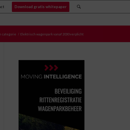
act
Download gratis whitepaper
 categorie
/
Elektrisch wagenpark vanaf 2030 verplicht