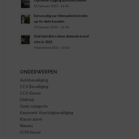
Opnieuw stijging autodiefstallen
22 februari 2023 - 16:45
Eenvoudig uw rittenadministratie
up-to-date houden
13 februari 2023 - 16:46
Diefstalcijfers laten dalende trend
zien in 2021
9 december 2021 - 12:52
ONDERWERPEN
Autobeveiliging
CCV Beveiliging
CCV Klasse
Diefstal
Geen categorie
Keurmerk Voertuigbeveiliging
Klasse alarm
Nieuws
SCM klasse