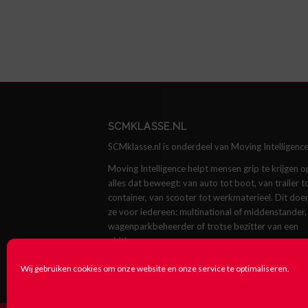
SCMKLASSE.NL
SCMklasse.nl is onderdeel van Moving Intelligence
Moving Intelligence helpt mensen grip te krijgen o
alles dat beweegt: van auto tot boot, van trailer t
container, van scooter tot werkmaterieel. Dit doe
ze voor iedereen: multinational of middenstander,
wagenparkbeheerder of trotse bezitter van een
oldtimer.
Kijk op
movingintelligence.com
Wij gebruiken cookies om onze website en onze service te optimaliseren.