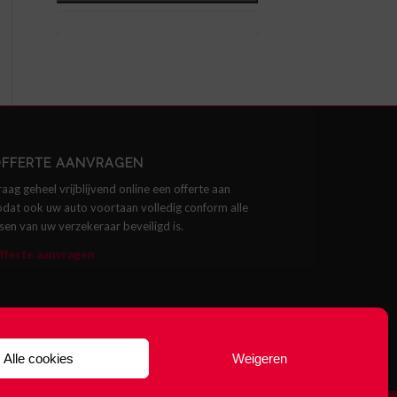
FFERTE AANVRAGEN
raag geheel vrijblijvend online een offerte aan
odat ook uw auto voortaan volledig conform alle
isen van uw verzekeraar beveiligd is.
fferte aanvragen
Alle cookies
Weigeren