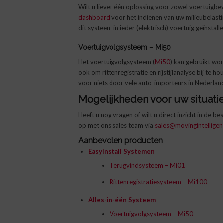
Wilt u liever één oplossing voor zowel voertuigbev
dashboard
voor het indienen van uw milieubelast
dit systeem in ieder (elektrisch) voertuig geïnstal
Voertuigvolgsysteem – Mi50
Het voertuigvolgsysteem (
Mi50
) kan gebruikt wor
ook om rittenregistratie en rijstijlanalyse bij te 
voor niets door vele auto-importeurs in Nederla
Mogelijkheden voor uw situati
Heeft u nog vragen of wilt u direct inzicht in de 
op met ons sales team via
sales@movingintelligen
Aanbevolen producten
EasyInstall Systemen
Terugvindsysteem – Mi01
Rittenregistratiesysteem – Mi100
Alles-in-één Systeem
Voertuigvolgsysteem – Mi50