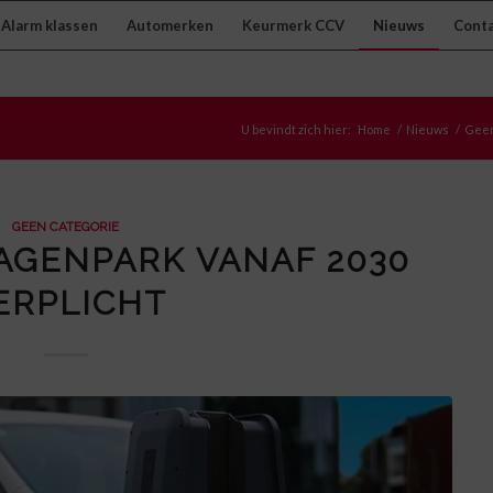
Alarm klassen
Automerken
Keurmerk CCV
Nieuws
Cont
U bevindt zich hier:
Home
/
Nieuws
/
Geen
GEEN CATEGORIE
AGENPARK VANAF 2030
ERPLICHT