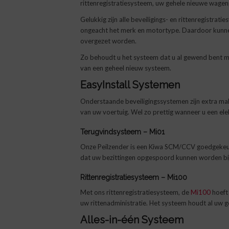
rittenregistratiesysteem, uw gehele nieuwe wagenp
Gelukkig zijn alle beveiligings- en rittenregistrat
ongeacht het merk en motortype. Daardoor kunne
overgezet worden.
Zo behoudt u het systeem dat u al gewend bent m
van een geheel nieuw systeem.
EasyInstall Systemen
Onderstaande beveiligingssystemen zijn extra mak
van uw voertuig. Wel zo prettig wanneer u een elek
Terugvindsysteem – Mi01
Onze Peilzender is een Kiwa SCM/CCV goedgekeur
dat uw bezittingen opgespoord kunnen worden bij 
Rittenregistratiesysteem – Mi100
Met ons rittenregistratiesysteem, de
Mi100
hoeft
uw rittenadministratie. Het systeem houdt al uw g
Alles-in-één Systeem