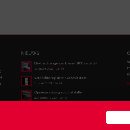
NIEUWS
O
.
V
Elektrisch wagenpark vanaf 2030 verplicht
z
13 maart 2023 - 16:44
p
e
ot
Verplichte registratie CO2 uitstoot
n
O
1 maart 2023 - 16:44
Opnieuw stijging autodiefstallen
22 februari 2023 - 16:45