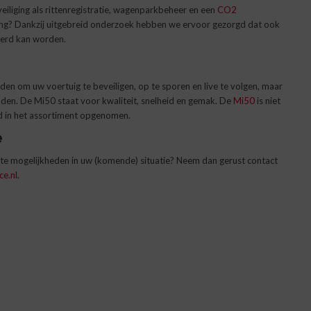
eiliging als rittenregistratie, wagenparkbeheer en een
CO2
ing? Dankzij uitgebreid onderzoek hebben we ervoor gezorgd dat ook
leerd kan worden.
den om uw voertuig te beveiligen, op te sporen en live te volgen, maar
houden. De Mi50 staat voor kwaliteit, snelheid en gemak. De
Mi50
is niet
nd in het assortiment opgenomen.
e
beste mogelijkheden in uw (komende) situatie? Neem dan gerust contact
ce.nl
.