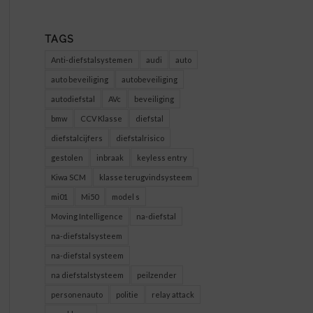
TAGS
Anti-diefstalsystemen
audi
auto
auto beveiliging
autobeveiliging
autodiefstal
AVc
beveiliging
bmw
CCV Klasse
diefstal
diefstalcijfers
diefstalrisico
gestolen
inbraak
keyless entry
Kiwa SCM
klasse terugvindsysteem
mi01
Mi50
model s
Moving Intelligence
na-diefstal
na-diefstalsysteem
na-diefstal systeem
na diefstalstysteem
peilzender
personenauto
politie
relay attack