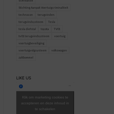
scm klasse
Stichting Aanpak Voertuigcriminaliteit
technocon
terugvinden
terugvindsysteem
Tesla
tesla diefstal
toyota
TV01
tv01 terugvindsysteem
voertuig
voertuigbeveiliging
voertuigvolgsysteem
volkswagen
zaltbommel
LIKE US
Klik om marketing cookies te
accepteren en deze inhoud in
te schakelen