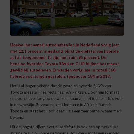
Hoewel het aantal autodiefstallen in Nederland vorig jaar
met 12,1 procent is gedaald, blijkt de diefstal van hybride
auto’s toegenomen te zijn met ruim 95 procent. De
benzine-hybrides Toyota RAV4 en C-HR blijken het meest
gewild bij autodieven. Er werden vorig jaar in totaal 360
hybride voertuigen gestolen, tegenover 184 in 2017.
Het is al langer bekend dat de gestolen hybride-SUV’s van
Toyota meestal linea recta naar Afrika gaan. Door hun formaat
en doordat ze hoog op de wielen staan zijn het ideale auto’s voor
in de woestijn. Bovendien kent iedereen in Afrika het merk
Toyota en staat het – ook daar – als een zeer betrouwbaar merk
bekend.
Uit de jongste cijfers over autodiefstal is ook een opmerkelijke
stijging te zijn bij jonge personenauto’s van slechts een jaar oud.