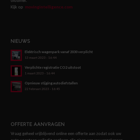
oldtimer.
Kijk op
movingintelligence.com
NIEUWS
Elektrisch wagenpark vanaf 2030 verplicht
13 maart 2023 - 16:44
Verplichte registratie CO2 uitstoot
1 maart 2023 - 16:44
Opnieuw stijging autodiefstallen
22 februari 2023 - 16:45
OFFERTE AANVRAGEN
Vraag geheel vrijblijvend online een offerte aan zodat ook uw
auto voortaan volledig conform alle eisen van uw verzekeraar