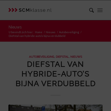
Nieuws
U bevindt zich hier:
Home
/
Nieuws
/
Autobeveiliging
/
Diefstal van hybride-auto’s bijna verdubbeld
AUTOBEVEILIGING
,
DIEFSTAL
,
NIEUWS
DIEFSTAL VAN
HYBRIDE-AUTO’S
BIJNA VERDUBBELD