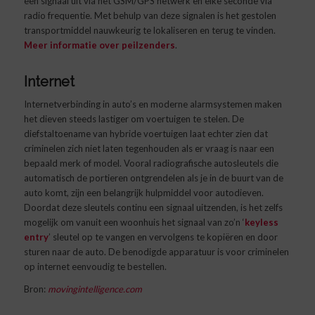
een signaal uit via het GSM/GPS netwerk en elke seconde via
radio frequentie. Met behulp van deze signalen is het gestolen
transportmiddel nauwkeurig te lokaliseren en terug te vinden.
Meer informatie over peilzenders
.
Internet
Internetverbinding in auto’s en moderne alarmsystemen maken
het dieven steeds lastiger om voertuigen te stelen. De
diefstaltoename van hybride voertuigen laat echter zien dat
criminelen zich niet laten tegenhouden als er vraag is naar een
bepaald merk of model. Vooral radiografische autosleutels die
automatisch de portieren ontgrendelen als je in de buurt van de
auto komt, zijn een belangrijk hulpmiddel voor autodieven.
Doordat deze sleutels continu een signaal uitzenden, is het zelfs
mogelijk om vanuit een woonhuis het signaal van zo’n ‘
keyless
entry
’ sleutel op te vangen en vervolgens te kopiëren en door
sturen naar de auto. De benodigde apparatuur is voor criminelen
op internet eenvoudig te bestellen.
Bron:
movingintelligence.com