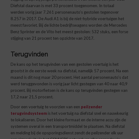
Diefstal daarvan is met 33 procent toegenomen. In totaal
werden vorig jaar 7.261 personenauto’s gestolen tegenover
8.257 in 2017. De Audi A1 is bij de niet-hybride voertuigen het
meest favoriet. Bij de lichte bedrijfswagens worden de Mercedes
Benz Sprinter en de Vito het meest gestolen: 532 stuks, een forse
stijging van 21 procent ten opzichte van 2017.
Terugvinden
De kans op het terugvinden van een gestolen voertuig is het
grootst in de eerste week na diefstal, namelijk 57 procent. Na een
maand is dit nog maar 20 procent. Het aantal personenauto’s dat
werd teruggevonden is vorig jaar licht gestegen van 40 naar 40,9
procent. Bij motorfietsen is de kans op terugvinden gestegen van
17,2 naar 21,5 procent.
Door een voertuig te voorzien van een
peilzender
terugvindsysteem
is het voertuig na diefstal snel en nauwkeurig
te lokaliseren. Door het kleine formaat en de interne accu zijn de
systemen overal in een transportmiddel te plaatsen. Na diefstal
en melding bij de opsporingsdienst zendt de peilzender elk uur