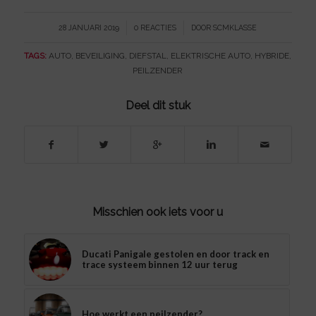
/
/
28 JANUARI 2019
0 REACTIES
DOOR
SCMKLASSE
TAGS:
AUTO
,
BEVEILIGING
,
DIEFSTAL
,
ELEKTRISCHE AUTO
,
HYBRIDE
,
PEILZENDER
Deel dit stuk
Misschien ook iets voor u
Ducati Panigale gestolen en door track en
trace systeem binnen 12 uur terug
Hoe werkt een peilzender?