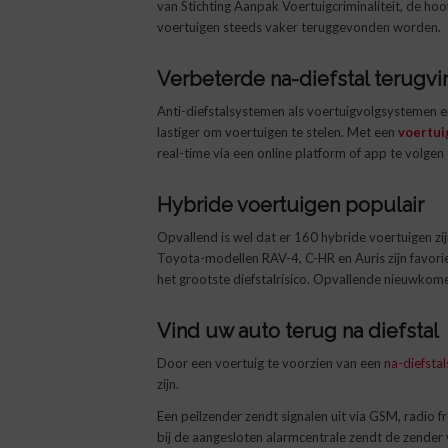
van Stichting Aanpak Voertuigcriminaliteit, de ho
voertuigen steeds vaker teruggevonden worden.
Verbeterde
na-diefstal terug
Anti-diefstalsystemen als voertuigvolgsystemen e
lastiger om voertuigen te stelen. Met een
voertu
real-time via een online platform of app te volgen 
Hybride voertuigen populair
Opvallend is wel dat er 160 hybride voertuigen zi
Toyota-modellen RAV-4, C-HR en Auris zijn favor
het grootste diefstalrisico. Opvallende nieuwkom
Vind uw auto terug na diefstal
Door een voertuig te voorzien van een
na-diefsta
zijn.
Een peilzender zendt signalen uit via GSM, radio f
bij de aangesloten alarmcentrale zendt de zender v