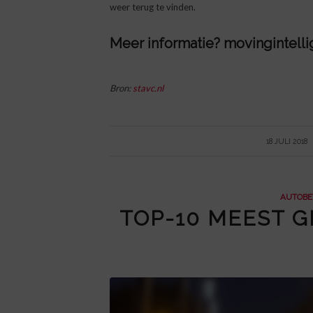
weer terug te vinden.
Meer informatie?
movingintell
Bron:
stavc.nl
/
18 JULI 2018
AUTOBE
TOP-10 MEEST G