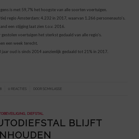
gens is met 59,7% het hoogste van alle soorten voertuigen.
itie) regio Amsterdam: 4.232 in 2017, waarvan 1.266 personenauto’s.
nd een stijging laat zien t.o.v. 2016.
gestolen voertuigen het sterkst gedaald van alle regio’s.
nen een week terecht.
 jaar oud is sinds 2014 aanzienlijk gedaald tot 21% in 2017.
/
8
0 REACTIES
DOOR
SCMKLASSE
OBEVEILIGING
,
DIEFSTAL
UTODIEFSTAL BLIJFT
ANHOUDEN