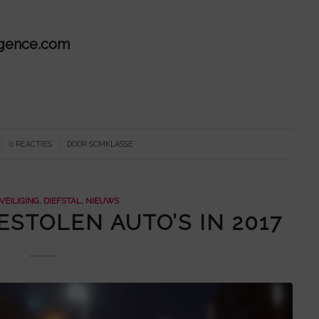
igence.com
/
0 REACTIES
DOOR
SCMKLASSE
VEILIGING
,
DIEFSTAL
,
NIEUWS
ESTOLEN AUTO’S IN 2017