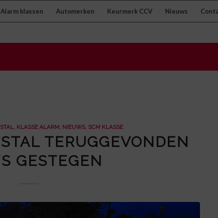
Alarm klassen
Automerken
Keurmerk CCV
Nieuws
Cont
FSTAL
,
KLASSE ALARM
,
NIEUWS
,
SCM KLASSE
FSTAL TERUGGEVONDEN
’S GESTEGEN