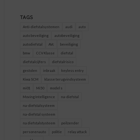
TAGS
Anti-diefstalsystemen
audi
auto
auto beveiliging
autobeveiliging
autodiefstal
AVc
beveiliging
bmw
CCV Klasse
diefstal
diefstalcijfers
diefstalrisico
gestolen
inbraak
keyless entry
Kiwa SCM
klasse terugvindsysteem
mi01
Mi50
model s
Moving Intelligence
na-diefstal
na-diefstalsysteem
na-diefstal systeem
na diefstalstysteem
peilzender
personenauto
politie
relay attack