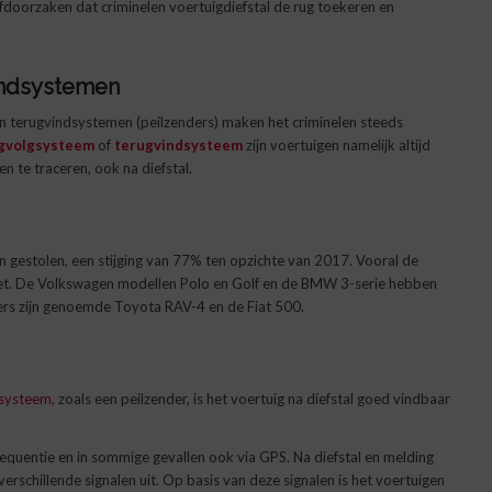
ofdoorzaken dat criminelen voertuigdiefstal de rug toekeren en
vindsystemen
n terugvindsystemen (peilzenders) maken het criminelen steeds
igvolgsysteem
of
terugvindsysteem
zijn voertuigen namelijk altijd
en te traceren, ook na diefstal.
jn gestolen, een stijging van 77% ten opzichte van 2017. Vooral de
iet. De Volkswagen modellen Polo en Golf en de BMW 3-serie hebben
ers zijn genoemde Toyota RAV-4 en de Fiat 500.
lsysteem
, zoals een peilzender, is het voertuig na diefstal goed vindbaar
requentie en in sommige gevallen ook via GPS. Na diefstal en melding
erschillende signalen uit. Op basis van deze signalen is het voertuigen