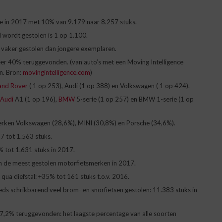
e in 2017 met 10% van 9.179 naar 8.257 stuks.
d wordt gestolen is 1 op 1.100.
n vaker gestolen dan jongere exemplaren.
veer 40% teruggevonden. (van auto’s met een Moving Intelligence
. Bron:
movingintelligence.com
)
and Rover
( 1 op 253), Audi (1 op 388) en Volkswagen ( 1 op 424).
Audi
A1 (1 op 196),
BMW
5-serie (1 op 257) en BMW 1-serie (1 op
merken Volkswagen (28,6%), MINI (30,8%) en Porsche (34,6%).
7 tot 1.563 stuks.
% tot 1.631 stuks in 2017.
jn de meest gestolen motorfietsmerken in 2017.
qua diefstal: +35% tot 161 stuks t.o.v. 2016.
ds schrikbarend veel brom- en snorfietsen gestolen: 11.383 stuks in
17,2% teruggevonden: het laagste percentage van alle soorten