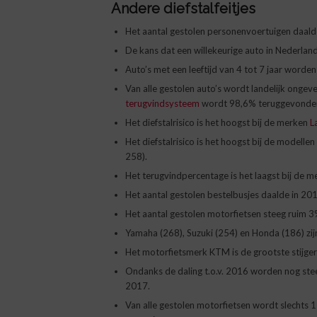
Andere diefstalfeitjes
Het aantal gestolen personenvoertuigen daald
De kans dat een willekeurige auto in Nederlan
Auto’s met een leeftijd van 4 tot 7 jaar worde
Van alle gestolen auto’s wordt landelijk onge
terugvindsysteem
wordt 98,6% teruggevonden
Het diefstalrisico is het hoogst bij de merken
L
Het diefstalrisico is het hoogst bij de modellen
258).
Het terugvindpercentage is het laagst bij de 
Het aantal gestolen bestelbusjes daalde in 201
Het aantal gestolen motorfietsen steeg ruim 3
Yamaha (268), Suzuki (254) en Honda (186) zi
Het motorfietsmerk KTM is de grootste stijger 
Ondanks de daling t.o.v. 2016 worden nog stee
2017.
Van alle gestolen motorfietsen wordt slechts 