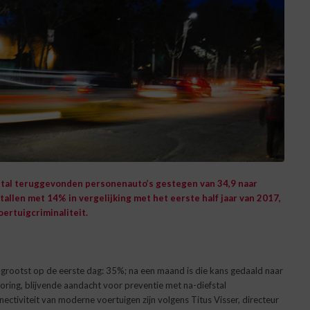
ntal teruggevonden personenauto’s gestegen van 34,9 naar
tallen met 14% in vergelijking met het eerste half jaar van 2017,
oertuigcriminaliteit.
grootst op de eerste dag: 35%; na een maand is die kans gedaald naar
oring, blijvende aandacht voor preventie met na-diefstal
tiviteit van moderne voertuigen zijn volgens Titus Visser, directeur