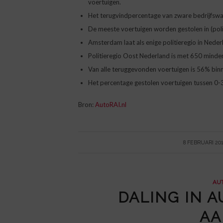
voertuigen.
Het terugvindpercentage van zware bedrijfswa
De meeste voertuigen worden gestolen in (pol
Amsterdam laat als enige politieregio in Nederla
Politieregio Oost Nederland is met 650 minder 
Van alle teruggevonden voertuigen is 56% bin
Het percentage gestolen voertuigen tussen 0-3
Bron:
AutoRAI.nl
/
8 FEBRUARI 201
AUT
DALING IN A
A