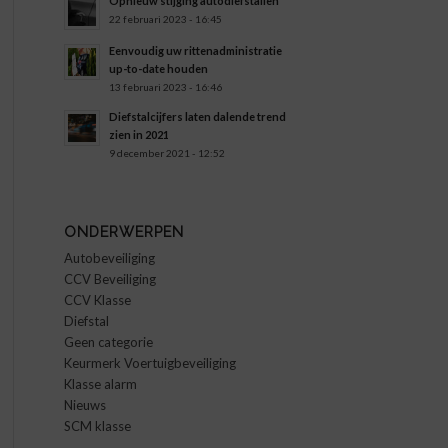
Opnieuw stijging autodiefstallen
22 februari 2023 - 16:45
Eenvoudig uw rittenadministratie
up-to-date houden
13 februari 2023 - 16:46
Diefstalcijfers laten dalende trend
zien in 2021
9 december 2021 - 12:52
ONDERWERPEN
Autobeveiliging
CCV Beveiliging
CCV Klasse
Diefstal
Geen categorie
Keurmerk Voertuigbeveiliging
Klasse alarm
Nieuws
SCM klasse