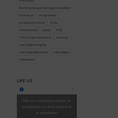
scm klasse
Stichting Aanpak Voertuigcriminaliteit
technocon
terugvinden
terugvindsysteem
Tesla
tesla diefstal
toyota
TV01
tv01 terugvindsysteem
voertuig
voertuigbeveiliging
voertuigvolgsysteem
volkswagen
zaltbommel
LIKE US
Klik om marketing cookies te
accepteren en deze inhoud in
te schakelen