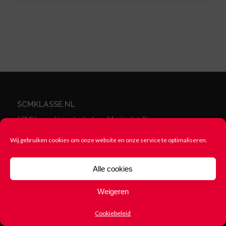
SCMKLASSE.NL
SCMklasse.nl is onderdeel van Moving Intelligence.
Moving Intelligence helpt mensen grip te krijgen op alles dat
Wij gebruiken cookies om onze website en onze service te optimaliseren.
beweegt: van auto tot boot, van trailer tot container, van scooter
tot werkmaterieel. Dit doen ze voor iedereen: multinational of
middenstander, wagenparkbeheerder of trotse bezitter van een
Alle cookies
oldtimer.
Kijk op
movingintelligence.com
Weigeren
Cookiebeleid