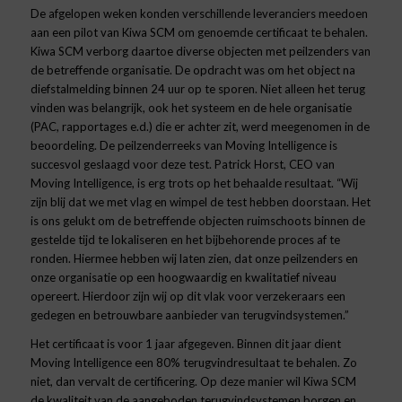
De afgelopen weken konden verschillende leveranciers meedoen
aan een pilot van Kiwa SCM om genoemde certificaat te behalen.
Kiwa SCM verborg daartoe diverse objecten met peilzenders van
de betreffende organisatie. De opdracht was om het object na
diefstalmelding binnen 24 uur op te sporen. Niet alleen het terug
vinden was belangrijk, ook het systeem en de hele organisatie
(PAC, rapportages e.d.) die er achter zit, werd meegenomen in de
beoordeling. De peilzenderreeks van Moving Intelligence is
succesvol geslaagd voor deze test. Patrick Horst, CEO van
Moving Intelligence, is erg trots op het behaalde resultaat. “Wij
zijn blij dat we met vlag en wimpel de test hebben doorstaan. Het
is ons gelukt om de betreffende objecten ruimschoots binnen de
gestelde tijd te lokaliseren en het bijbehorende proces af te
ronden. Hiermee hebben wij laten zien, dat onze peilzenders en
onze organisatie op een hoogwaardig en kwalitatief niveau
opereert. Hierdoor zijn wij op dit vlak voor verzekeraars een
gedegen en betrouwbare aanbieder van terugvindsystemen.”
Het certificaat is voor 1 jaar afgegeven. Binnen dit jaar dient
Moving Intelligence een 80% terugvindresultaat te behalen. Zo
niet, dan vervalt de certificering. Op deze manier wil Kiwa SCM
de kwaliteit van de aangeboden terugvindsystemen borgen en