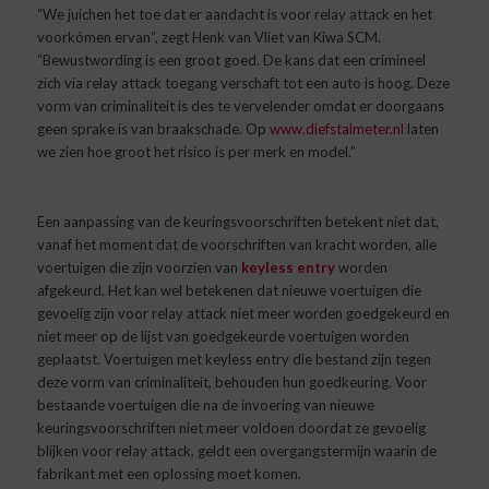
“We juichen het toe dat er aandacht is voor relay attack en het
voorkómen ervan”, zegt Henk van Vliet van Kiwa SCM.
“Bewustwording is een groot goed. De kans dat een crimineel
zich via relay attack toegang verschaft tot een auto is hoog. Deze
vorm van criminaliteit is des te vervelender omdat er doorgaans
geen sprake is van braakschade. Op
www.diefstalmeter.nl
laten
we zien hoe groot het risico is per merk en model.”
Een aanpassing van de keuringsvoorschriften betekent niet dat,
vanaf het moment dat de voorschriften van kracht worden, alle
voertuigen die zijn voorzien van
keyless entry
worden
afgekeurd. Het kan wel betekenen dat nieuwe voertuigen die
gevoelig zijn voor relay attack niet meer worden goedgekeurd en
niet meer op de lijst van goedgekeurde voertuigen worden
geplaatst. Voertuigen met keyless entry die bestand zijn tegen
deze vorm van criminaliteit, behouden hun goedkeuring. Voor
bestaande voertuigen die na de invoering van nieuwe
keuringsvoorschriften niet meer voldoen doordat ze gevoelig
blijken voor relay attack, geldt een overgangstermijn waarin de
fabrikant met een oplossing moet komen.