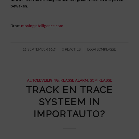
bewaken.
Bron:
movingintelligence.com
/
/
22 SEPTEMBER 2017
0 REACTIES
DOOR
SCMKLASSE
AUTOBEVEILIGING
,
KLASSE ALARM
,
SCM KLASSE
TRACK EN TRACE
SYSTEEM IN
IMPORTAUTO?