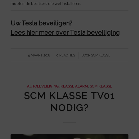
moeten de bezitters die wel installeren.
Uw Tesla beveiligen?
Lees hier meer over Tesla beveiliging
/
/
5 MAART 2018
0 REACTIES
DOOR
SCMKLASSE
AUTOBEVEILIGING
,
KLASSE ALARM
,
SCM KLASSE
SCM KLASSE TV01
NODIG?