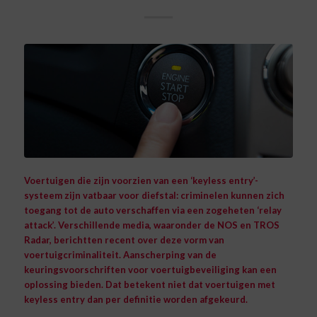
Voertuigen die zijn voorzien van een ‘
keyless entry
’-
systeem zijn vatbaar voor diefstal: criminelen kunnen zich
toegang tot de auto verschaffen via een zogeheten ‘
relay
attack
’. Verschillende media, waaronder de NOS en TROS
Radar, berichtten recent over deze vorm van
voertuigcriminaliteit. Aanscherping van de
keuringsvoorschriften voor voertuigbeveiliging kan een
oplossing bieden. Dat betekent niet dat voertuigen met
keyless entry dan per definitie worden afgekeurd.