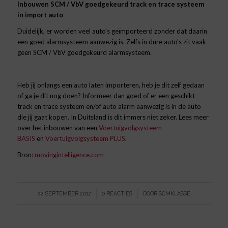
Inbouwen SCM / VbV goedgekeurd track en trace systeem
in import auto
Duidelijk, er worden veel auto’s geïmporteerd zonder dat daarin
een goed alarmsysteem aanwezig is. Zelfs in dure auto’s zit vaak
geen SCM / VbV goedgekeurd alarmsysteem.
Heb jij onlangs een auto laten importeren, heb je dit zelf gedaan
of ga je dit nog doen? Informeer dan goed of er een geschikt
track en trace systeem en/of auto alarm aanwezig is in de auto
die jij gaat kopen. In Duitsland is dit immers niet zeker. Lees meer
over het inbouwen van een
Voertuigvolgsysteem
BASIS
en
Voertuigvolgsysteem PLUS
.
Bron:
movingintelligence.com
/
/
22 SEPTEMBER 2017
0 REACTIES
DOOR
SCMKLASSE