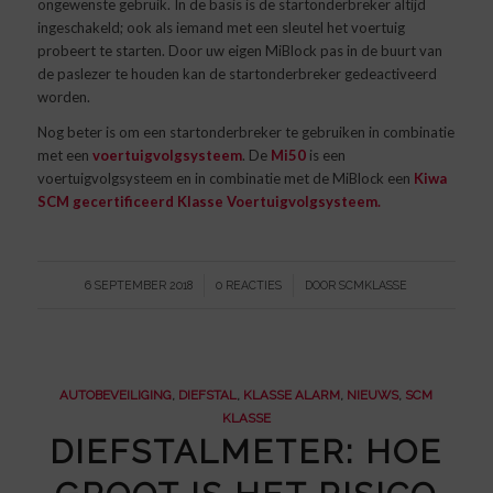
ongewenste gebruik. In de basis is de startonderbreker altijd
ingeschakeld; ook als iemand met een sleutel het voertuig
probeert te starten. Door uw eigen MiBlock pas in de buurt van
de paslezer te houden kan de startonderbreker gedeactiveerd
worden.
Nog beter is om een startonderbreker te gebruiken in combinatie
met een
voertuigvolgsysteem
. De
Mi50
is een
voertuigvolgsysteem en in combinatie met de MiBlock een
Kiwa
SCM gecertificeerd Klasse Voertuigvolgsysteem.
/
/
6 SEPTEMBER 2018
0 REACTIES
DOOR
SCMKLASSE
AUTOBEVEILIGING
,
DIEFSTAL
,
KLASSE ALARM
,
NIEUWS
,
SCM
KLASSE
DIEFSTALMETER: HOE