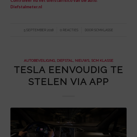
Controleer nu het diefstalrisico van uw auto:
Diefstalmeter.nl
/
/
5 SEPTEMBER 2018
0 REACTIES
DOOR
SCMKLASSE
AUTOBEVEILIGING
,
DIEFSTAL
,
NIEUWS
,
SCM KLASSE
TESLA EENVOUDIG TE
STELEN VIA APP