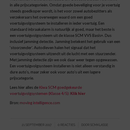
in alle prijscategorieën. Omdat goede beveiliging voor je voertuig
steeds goedkoper wordt, is het voor zowel autobezitters als
verzekeraars het overwegen waard om een goed
voertuigvolgsysteem te installeren in ieder voertuig. Een
standaard inbraakalarm is natuurlijk al goed, maar het beste is
een voertuigvolgsysteem uit de klasse SCM VVS Basis+. Dus
inclusief jamming detectie. Jamming betekent het gebruik van een
‘stoorzender’. Autodieven halen het signaal dat het
voertuigvolgsysteem uitzendt uit de lucht met een stuurzender.
Met jamming detectie zijn we ook daar weer tegen opgewassen.
Een voertuigvolgsysteem installeren is niet alleen verstandig in
dure auto’s, maar zeker ook voor auto’s uit een lagere
prijscategorie.
Lees hier alles de
Kiwa SCM goedgekeurde
voertuigvolgsystemen (Klasse 4/5):
Klik hier
Bron:
moving intelligence.com
/
/
21 SEPTEMBER 2017
0 REACTIES
DOOR
SCMKLASSE