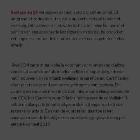
Keyless entry
wil zeggen dat een auto zichzelf automatisch
ontgrendelt zodra de autosleutel op korte afstand is van het
voertuig. Dit systeem is niet waterdicht: criminelen kunnen met
behulp van een apparaatje het signaal van de sleutel oppikken,
verlengen en zodoende de auto openen – een zogeheten ‘relay
attack’.
Kiwa SCM zet zich ten volle in voor het voorkomen van diefstal
van en uit auto’s door als onafhankelijke en onpartijdige derde
het inbouwen van voertuigbeveiliging te certificeren. Certificering
vindt plaats op grond van breed gedragen keuringseisen. De
samenwerkende partners in de Commissie van Belanghebbenden
van CCV, het Centrum voor Criminaliteitspreventie en Veiligheid,
hebben onlangs de intentie uitgesproken strenger op te treden
tegen relay attack. Een van de voorstellen daartoe is het
aanpassen van de keuringseisen voor beveiligingssystemen per
eerste kwartaal 2019.