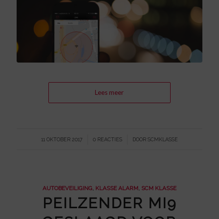
Lees meer
/
/
11 OKTOBER 2017
0 REACTIES
DOOR
SCMKLASSE
AUTOBEVEILIGING
,
KLASSE ALARM
,
SCM KLASSE
PEILZENDER MI9