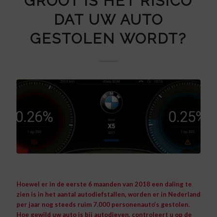
GROOT IS HET RISICO
DAT UW AUTO
GESTOLEN WORDT?
Hoewel er in de eerste 6 maanden van 2018 een daling te
zien is in het aantal autodiefstallen, worden er in Nederland
per jaar nog steeds ruim 7.000 personenauto’s gestolen.
Hoe gewild uw auto is bij autodieven, controleert u op de