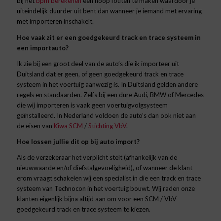
bij
het
bpm berekenen
een hoop fouten te maken waardoor je
uiteindelijk duurder uit bent dan wanneer je iemand met ervaring
met importeren
inschakelt.
Hoe vaak zit er een goedgekeurd track en trace systeem in
een importauto?
Ik zie bij een groot deel van de auto’s die ik importeer uit
Duitsland dat er geen, of geen goed
gekeurd
track en trace
systeem in het voertuig aanwezig is. In Duitsland gelden andere
regels en standaarden. Zelfs bij een dure Audi, BMW of Mercedes
die wij importeren is vaak geen voertuigvolgsysteem
geïnstalleerd. In Nederland voldoen de auto’s dan ook niet aan
de eisen van
Kiwa SCM
/
Stichting VbV
.
Hoe lossen jullie dit op bij auto import?
Als de verzekeraar het verplicht stelt
(afhankelijk van de
nieuwwaarde en/of diefstalgevoeligheid)
, of wanneer de klant
erom vraagt schakelen wij een specialist in die een track en trace
systeem van Technocon in het voertuig bouwt. Wij raden onze
klanten eigenlijk bijna altijd aan om voor een SCM / VbV
goedgekeurd track en trace systeem te kiezen.