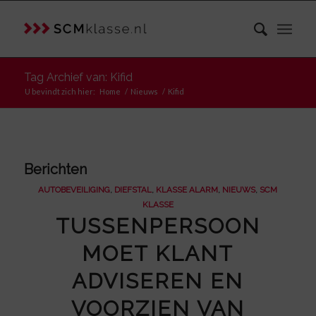
Tag Archief van: Kifid
U bevindt zich hier:
Home
/
Nieuws
/
Kifid
Berichten
AUTOBEVEILIGING
,
DIEFSTAL
,
KLASSE ALARM
,
NIEUWS
,
SCM
KLASSE
TUSSENPERSOON
MOET KLANT
ADVISEREN EN
VOORZIEN VAN