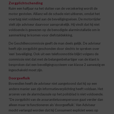
Zorgplichtschending
Ruim een halfjaar na het sluiten van de verzekering wordt de
motor gestolen. Allianz wil de schade niet uitkeren, omdat het
voertuig niet voldeed aan de beveiligingseisen. De motorrijder
stelt zijn adviseur daarvoor aansprakelijk. Hij vindt dat hij niet
voldoende is gewezen op de benodigde alarminstallatie om in
aanmerking te komen voor diefstaldekking.
De Geschillencommissie geeft de man deels gelijk. De adviseur
heeft zijn zorgplicht geschonden door slechts te spreken over
‘een’ beveiliging. Ook uit een telefoonnotitie blijkt volgens de
commissie niet dat met de belangenbehartiger van de klant is
besproken dat een beveiligingssysteem van klasse 2 aanwezig en
ingeschakeld moet zijn.
Doorgeefluik
Bovendien heeft de adviseur niet aangetoond dat hij op een
andere manier aan zijn informatieverplichting heeft voldaan. Het
arceren van de alarmclausule op het polisblad is niet voldoende.
“De zorgplicht van de assurantietussenpersoon gaat verder dan
alleen maar te functioneren als ‘doorgeefluik’. Van Adviseur
mocht verlangd worden dat hij Consument expliciet wees op