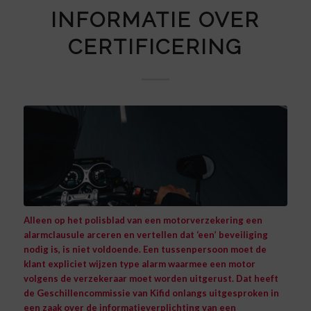
INFORMATIE OVER
CERTIFICERING
Alleen op het polisblad van een motorverzekering een
alarmclausule arceren en vertellen dat ‘een’ beveiliging
nodig is, is niet voldoende. Een tussenpersoon moet de
klant expliciet wijzen type alarm waarmee een motor
volgens de verzekeraar moet worden uitgerust.
Dat heeft
de Geschillencommissie van Kifid onlangs uitgesproken in
een zaak over de informatieverplichting van een