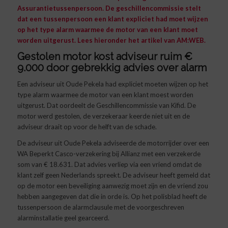
Assurantietussenpersoon. De geschillencommissie stelt
dat een tussenpersoon een klant expliciet had moet wijzen
op het type alarm waarmee de motor van een klant moet
worden uitgerust. Lees hieronder het artikel van
AM:WEB
.
Gestolen motor kost adviseur ruim €
9.000 door gebrekkig advies over alarm
Een adviseur uit Oude Pekela had expliciet moeten wijzen op het
type alarm waarmee de motor van een klant moest worden
uitgerust. Dat oordeelt de Geschillencommissie van Kifid. De
motor werd gestolen, de verzekeraar keerde niet uit en de
adviseur draait op voor de helft van de schade.
De adviseur uit Oude Pekela adviseerde de motorrijder over een
WA Beperkt Casco-verzekering bij Allianz met een verzekerde
som van € 18.631. Dat advies verliep via een vriend omdat de
klant zelf geen Nederlands spreekt. De adviseur heeft gemeld dat
op de motor een beveiliging aanwezig moet zijn en de vriend zou
hebben aangegeven dat die in orde is. Op het polisblad heeft de
tussenpersoon de alarmclausule met de voorgeschreven
alarminstallatie geel gearceerd.