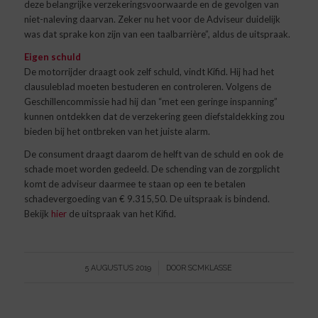
deze belangrijke verzekeringsvoorwaarde en de gevolgen van
niet-naleving daarvan. Zeker nu het voor de Adviseur duidelijk
was dat sprake kon zijn van een taalbarrière”, aldus de uitspraak.
Eigen schuld
De motorrijder draagt ook zelf schuld, vindt Kifid. Hij had het
clausuleblad moeten bestuderen en controleren. Volgens de
Geschillencommissie had hij dan “met een geringe inspanning”
kunnen ontdekken dat de verzekering geen diefstaldekking zou
bieden bij het ontbreken van het juiste alarm.
De consument draagt daarom de helft van de schuld en ook de
schade moet worden gedeeld. De schending van de zorgplicht
komt de adviseur daarmee te staan op een te betalen
schadevergoeding van € 9.315,50. De uitspraak is bindend.
Bekijk
hier
de uitspraak van het Kifid.
/
5 AUGUSTUS 2019
DOOR
SCMKLASSE