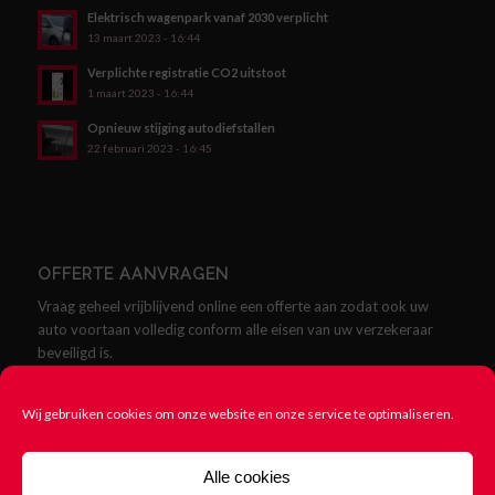
Elektrisch wagenpark vanaf 2030 verplicht
13 maart 2023 - 16:44
Verplichte registratie CO2 uitstoot
1 maart 2023 - 16:44
Opnieuw stijging autodiefstallen
22 februari 2023 - 16:45
OFFERTE AANVRAGEN
Vraag geheel vrijblijvend online een offerte aan zodat ook uw
auto voortaan volledig conform alle eisen van uw verzekeraar
beveiligd is.
Offerte aanvragen
Wij gebruiken cookies om onze website en onze service te optimaliseren.
Alle cookies