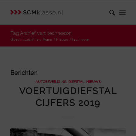
Tag Archief van: technocon
U bevindt zich hier:
Home
/
Nieuws
/
technocon
Berichten
AUTOBEVEILIGING
,
DIEFSTAL
,
NIEUWS
VOERTUIGDIEFSTAL
CIJFERS 2019