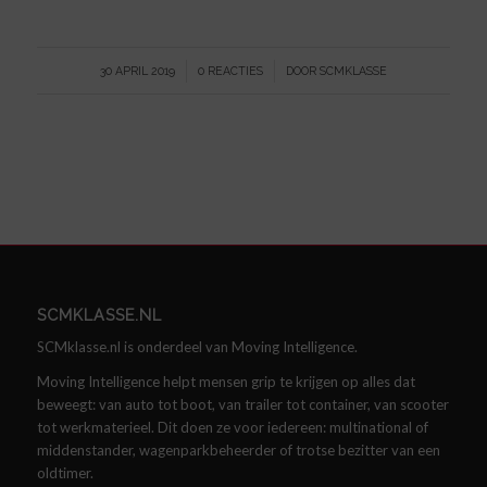
/
/
30 APRIL 2019
0 REACTIES
DOOR
SCMKLASSE
SCMKLASSE.NL
SCMklasse.nl is onderdeel van Moving Intelligence.
Moving Intelligence helpt mensen grip te krijgen op alles dat
beweegt: van auto tot boot, van trailer tot container, van scooter
tot werkmaterieel. Dit doen ze voor iedereen: multinational of
middenstander, wagenparkbeheerder of trotse bezitter van een
oldtimer.