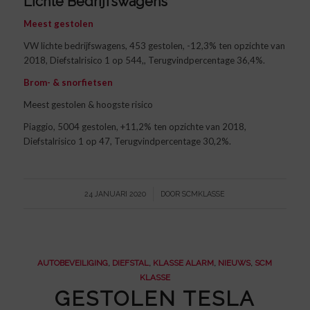
Lichte Bedrijfswagens
Meest gestolen
VW lichte bedrijfswagens, 453 gestolen, -12,3% ten opzichte van
2018, Diefstalrisico 1 op 544,, Terugvindpercentage 36,4%.
Brom- & snorfietsen
Meest gestolen & hoogste risico
Piaggio, 5004 gestolen, +11,2% ten opzichte van 2018,
Diefstalrisico 1 op 47, Terugvindpercentage 30,2%.
/
24 JANUARI 2020
DOOR
SCMKLASSE
AUTOBEVEILIGING
,
DIEFSTAL
,
KLASSE ALARM
,
NIEUWS
,
SCM
KLASSE
GESTOLEN TESLA