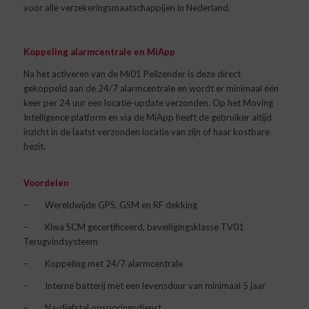
voor alle verzekeringsmaatschappijen in Nederland.
Koppeling alarmcentrale en MiApp
Na het activeren van de Mi01 Peilzender is deze direct
gekoppeld aan de 24/7 alarmcentrale en wordt er minimaal één
keer per 24 uur een locatie-update verzonden. Op het Moving
Intelligence platform en via de MiApp heeft de gebruiker altijd
inzicht in de laatst verzonden locatie van zijn of haar kostbare
bezit.
Voordelen
–
Wereldwijde GPS, GSM en RF dekking
–
Kiwa SCM gecertificeerd, beveiligingsklasse TV01
Terugvindsysteem
–
Koppeling met 24/7 alarmcentrale
–
Interne batterij met een levensduur van minimaal 5 jaar
–
Na-diefstal opsporingsdienst