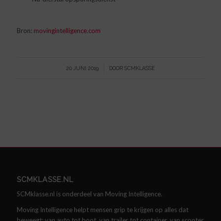
Bron:
movingintelligence.com
/
20 JUNI 2019
DOOR
SCMKLASSE
SCMKLASSE.NL
SCMklasse.nl is onderdeel van Moving Intelligence.
Moving Intelligence helpt mensen grip te krijgen op alles dat
beweegt: van auto tot boot, van trailer tot container, van scooter