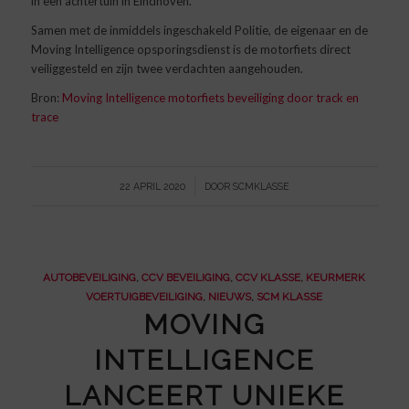
in een achtertuin in Eindhoven.
Samen met de inmiddels ingeschakeld Politie, de eigenaar en de
Moving Intelligence opsporingsdienst is de motorfiets direct
veiliggesteld en zijn twee verdachten aangehouden.
Bron:
Moving Intelligence motorfiets beveiliging door track en
trace
/
22 APRIL 2020
DOOR
SCMKLASSE
AUTOBEVEILIGING
,
CCV BEVEILIGING
,
CCV KLASSE
,
KEURMERK
VOERTUIGBEVEILIGING
,
NIEUWS
,
SCM KLASSE
MOVING
INTELLIGENCE
LANCEERT UNIEKE