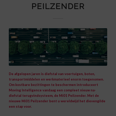
PEILZENDER
De afgelopen jaren is diefstal van voertuigen, boten,
transportmiddelen en werkmaterieel enorm toegenomen.
Om kostbare bezittingen te beschermen introduceert
Moving Intelligence vandaag een compleet nieuw na-
diefstal terugvindsysteem, de
Mi01 Peilzender
. Met de
nieuwe Mi01 Peilzender bent u wereldwijd het dievengilde
een stap voor.