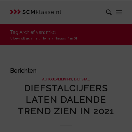
Tag Archief van: mi01
U bevindt zich hier:
Home
/
Nieuws
/
mi01
Berichten
AUTOBEVEILIGING
,
DIEFSTAL
DIEFSTALCIJFERS
LATEN DALENDE
TREND ZIEN IN 2021