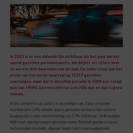
In 2021 is er een dalende lijn zichtbaar als het gaat om het
aantal gestolen personenauto’s, dat blijkt+ uit cijfers over
de eerste drie kwartelen van dit jaar. De teller staat aan het
einde van het derde kwartaal op 15257 gestolen
voertuigen, waar dat in dezelfde periode in 2020 een totaal
was van 19092. Een verschil van zo’n 20% dus en dat is goed
nieuws.
In de categorie van auto’s in de leeftijd van 3 jaar of jonger
worden zo’n 24% minder auto’s gestolen en het in het oudere
wagenpark is een vermindering van 13% zichtbaar. Volkswagen
blijft met stip het meest gestolen merk. Relatief gezien is Lexus
het populairste merk, afgezet tegen het totale wagenpark.