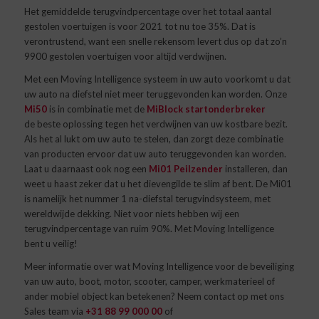
Het gemiddelde terugvindpercentage over het totaal aantal
gestolen voertuigen is voor 2021 tot nu toe 35%. Dat is
verontrustend, want een snelle rekensom levert dus op dat zo’n
9900 gestolen voertuigen voor altijd verdwijnen.
Met een Moving Intelligence systeem in uw auto voorkomt u dat
uw auto na diefstel niet meer teruggevonden kan worden. Onze
Mi50
is in combinatie met de
MiBlock startonderbreker
de beste oplossing tegen het verdwijnen van uw kostbare bezit.
Als het al lukt om uw auto te stelen, dan zorgt deze combinatie
van producten ervoor dat uw auto teruggevonden kan worden.
Laat u daarnaast ook nog een
Mi01 Peilzender
installeren, dan
weet u haast zeker dat u het dievengilde te slim af bent. De Mi01
is namelijk het nummer 1 na-diefstal terugvindsysteem, met
wereldwijde dekking. Niet voor niets hebben wij een
terugvindpercentage van ruim 90%. Met Moving Intelligence
bent u veilig!
Meer informatie over wat Moving Intelligence voor de beveiliging
van uw auto, boot, motor, scooter, camper, werkmaterieel of
ander mobiel object kan betekenen? Neem contact op met ons
Sales team via
+31 88 99 000 00
of