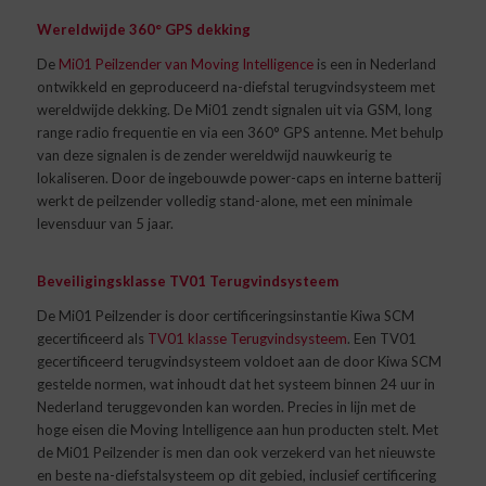
Wereldwijde 360° GPS dekking
De
Mi01 Peilzender van Moving Intelligence
is een in Nederland
ontwikkeld en geproduceerd na-diefstal terugvindsysteem met
wereldwijde dekking. De Mi01 zendt signalen uit via GSM, long
range radio frequentie en via een 360° GPS antenne. Met behulp
van deze signalen is de zender wereldwijd nauwkeurig te
lokaliseren. Door de ingebouwde power-caps en interne batterij
werkt de peilzender volledig stand-alone, met een minimale
levensduur van 5 jaar.
Beveiligingsklasse TV01 Terugvindsysteem
De Mi01 Peilzender is door certificeringsinstantie Kiwa SCM
gecertificeerd als
TV01 klasse Terugvindsysteem
. Een TV01
gecertificeerd terugvindsysteem voldoet aan de door Kiwa SCM
gestelde normen, wat inhoudt dat het systeem binnen 24 uur in
Nederland teruggevonden kan worden. Precies in lijn met de
hoge eisen die Moving Intelligence aan hun producten stelt. Met
de Mi01 Peilzender is men dan ook verzekerd van het nieuwste
en beste na-diefstalsysteem op dit gebied, inclusief certificering