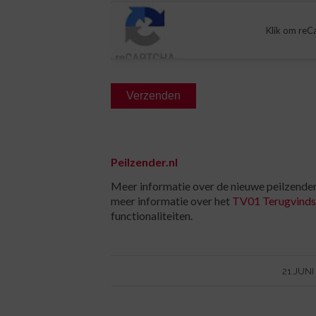
CAPTCHA
Klik om reCa
Peilzender.nl
Meer informatie over de nieuwe peilzender
meer informatie over het
TV01 Terugvind
functionaliteiten.
/
21 JUNI