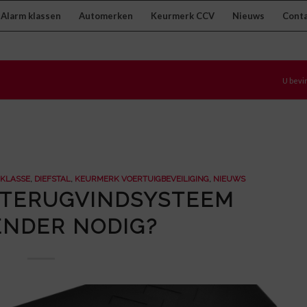
Alarm klassen
Automerken
Keurmerk CCV
Nieuws
Cont
m
U bevin
 KLASSE
,
DIEFSTAL
,
KEURMERK VOERTUIGBEVEILIGING
,
NIEUWS
 TERUGVINDSYSTEEM
ENDER NODIG?