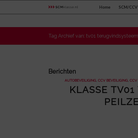
Home
SCM/CCV 
Tag Archief van: tv01 terugvindsystee
Berichten
AUTOBEVEILIGING
,
CCV BEVEILIGING
,
CCV
KLASSE TV01
PEILZ