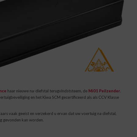
ence
haar nieuwe na-diefstal terugvindststeem, de
Mi01 Peilzender
.
tuigbeveiliging en het Kiwa SCM gecertificeerd als als CCV Klasse
ars vaak geeist en verzekerd u ervan dat uw voertuig na diefstal,
rug gevonden kan worden.