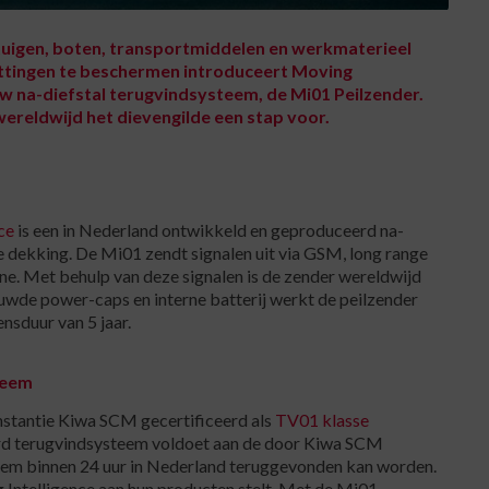
rtuigen, boten, transportmiddelen en werkmaterieel
tingen te beschermen introduceert Moving
uw na-diefstal terugvindsysteem, de
Mi01 Peilzender
.
ereldwijd het dievengilde een stap voor.
ce
is een in Nederland ontwikkeld en geproduceerd na-
 dekking. De Mi01 zendt signalen uit via GSM, long range
ne. Met behulp van deze signalen is de zender wereldwijd
uwde power-caps en interne batterij werkt de peilzender
nsduur van 5 jaar.
teem
instantie Kiwa SCM gecertificeerd als
TV01 klasse
erd terugvindsysteem voldoet aan de door Kiwa SCM
teem binnen 24 uur in Nederland teruggevonden kan worden.
ng Intelligence aan hun producten stelt. Met de Mi01