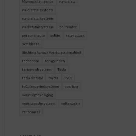
Moving Intelligence
na-diefstal
na-diefstalsysteem
na-diefstal systeem
na diefstalstysteem
peilzender
personenauto
politie
relay attack
scm klasse
Stichting Aanpak Voertuigcriminaliteit
technocon
terugvinden
terugvindsysteem
Tesla
tesla diefstal
toyota
TV01
tv01 terugvindsysteem
voertuig
voertuigbeveiliging
voertuigvolgsysteem
volkswagen
zaltbommel