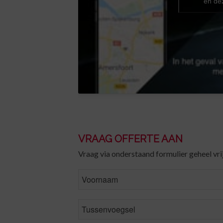
en de
VRAAG OFFERTE AAN
Vraag via onderstaand formulier geheel vrij
FirstName
MiddleName