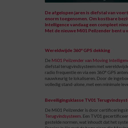
De afgelopen jaren is diefstal van voe
enorm toegenomen. Om kostbare bezit
Intelligence vandaag een compleet nie
Met de nieuwe Mi01 Peilzender bent u w
Wereldwijde 360° GPS dekking
De
Mi01 Peilzender van Moving Intelligen
diefstal terugvindsysteem met wereldwijde
radio frequentie en via een 360° GPS anten
nauwkeurig te lokaliseren. Door de ingebo
volledig stand-alone, met een minimale leve
Beveiligingsklasse TV01 Terugvindsys
De Mi01 Peilzender is door certificerings
Terugvindsysteem
. Een TV01 gecertifice
gestelde normen, wat inhoudt dat het sys
Precies in lijn met de hoge eisen die Movi