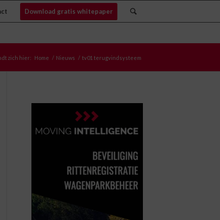
act
Download gratis whitepaper
dt zich hier:
Home
/
Nieuws
/
tv01 terugvindsysteem