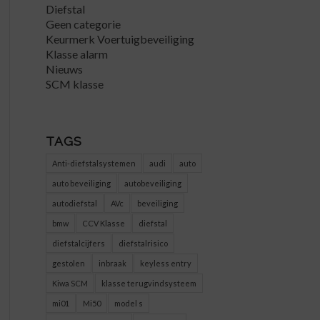
Diefstal
Geen categorie
Keurmerk Voertuigbeveiliging
Klasse alarm
Nieuws
SCM klasse
TAGS
Anti-diefstalsystemen
audi
auto
auto beveiliging
autobeveiliging
autodiefstal
AVc
beveiliging
bmw
CCV Klasse
diefstal
diefstalcijfers
diefstalrisico
gestolen
inbraak
keyless entry
Kiwa SCM
klasse terugvindsysteem
mi01
Mi50
model s