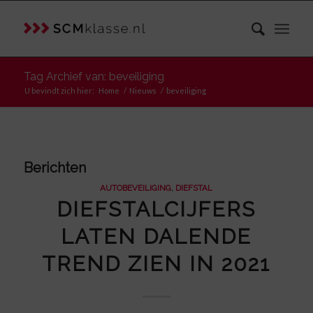
Tag Archief van: beveiliging
U bevindt zich hier:
Home
/
Nieuws
/
beveiliging
Berichten
AUTOBEVEILIGING
,
DIEFSTAL
DIEFSTALCIJFERS
LATEN DALENDE
TREND ZIEN IN 2021