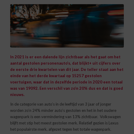
In 2021 is er een dalende lijn zichtbaar als het gaat om het
aantal gestolen personenauto’s, dat blijkt+ uit cijfers over
de eerste drie kwartelen van dit jaar. De teller staat aan het
einde van het derde kwartaal op 15257 gestolen
voertuigen, waar dat in dezelfde periode in 2020 een totaal
was van 19092. Een verschil van zo’n 20% dus en dat is goed
nieuws.
In de categorie van auto’s in de leeftijd van 3 jaar of jonger
worden zo’n 24% minder auto’s gestolen en het in het oudere
wagenpark is een vermindering van 13% zichtbaar. Volkswagen
blijft met stip het meest gestolen merk. Relatief gezien is Lexus
het populairste merk, afgezet tegen het totale wagenpark.