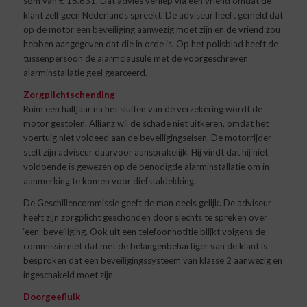
som van € 18.631. Dat advies verliep via een vriend omdat de
klant zelf geen Nederlands spreekt. De adviseur heeft gemeld dat
op de motor een beveiliging aanwezig moet zijn en de vriend zou
hebben aangegeven dat die in orde is. Op het polisblad heeft de
tussenpersoon de alarmclausule met de voorgeschreven
alarminstallatie geel gearceerd.
Zorgplichtschending
Ruim een halfjaar na het sluiten van de verzekering wordt de
motor gestolen. Allianz wil de schade niet uitkeren, omdat het
voertuig niet voldeed aan de beveiligingseisen. De motorrijder
stelt zijn adviseur daarvoor aansprakelijk. Hij vindt dat hij niet
voldoende is gewezen op de benodigde alarminstallatie om in
aanmerking te komen voor diefstaldekking.
De Geschillencommissie geeft de man deels gelijk. De adviseur
heeft zijn zorgplicht geschonden door slechts te spreken over
‘een’ beveiliging. Ook uit een telefoonnotitie blijkt volgens de
commissie niet dat met de belangenbehartiger van de klant is
besproken dat een beveiligingssysteem van klasse 2 aanwezig en
ingeschakeld moet zijn.
Doorgeefluik