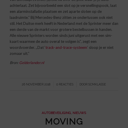
achterlaat. Zet bijvoorbeeld een slot op je versnellingspook, laat
een alarminstallatie plaatsen en zet aparte sloten op de
laadruimte.” Bij Mercedes-Benz zitten ze ondertussen ook niet
stil. Het Duitse merk heeft in Nederland met de Sprinter meer dan
een derde van de markt voor grotere bestelbussen in handen.
Alle nieuwe Sprinters worden sinds juni uitgerust met een sim-
kaart waarmee de auto overal te volgen is”, zegt een
woordvoerder. ,,Dat ‘
track-and-trace-systeem
’ sloop je er niet
zomaar uit.”
Bron:
Gelderlander.nl
/
/
26 NOVEMBER 2018
0 REACTIES
DOOR
SCMKLASSE
AUTOBEVEILIGING
,
NIEUWS
MOVING