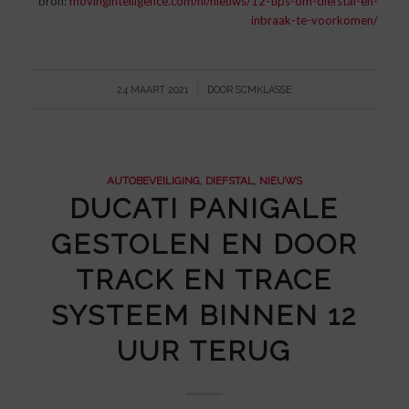
bron:
movingintelligence.com/nl/nieuws/12-tips-om-diefstal-en-
inbraak-te-voorkomen/
/
24 MAART 2021
DOOR
SCMKLASSE
AUTOBEVEILIGING
,
DIEFSTAL
,
NIEUWS
DUCATI PANIGALE
GESTOLEN EN DOOR
TRACK EN TRACE
SYSTEEM BINNEN 12
UUR TERUG