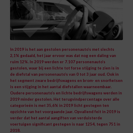
In 2019 is het aan gestolen personenauto’s met slechts
2,1% gedaald, het jaar ervoor was dat nog een daling van
ruim 12%. In 2019 werden er 7.107 personenauto’s
gestolen, waar bij een lichte tot forse stijging te zien is in
de diefstal van personenauto’s van 0 tot 3 jaar oud. Ook in
het segment zware bedrijfswagens en brom- en snorfietsen
is een stijging in het aantal diefstallen waarneembaar.
Oudere personenauto’s en lichte bedrijfswagens werden in
2019 minder gestolen. Het terugvindpercentage over alle
categorieën is met 35,6% in 2019 licht gestegen ten
opzichte van het voorgaande jaar. Opvallend feit in 2019 is
verder dat het aantal aangiften van verduisterde
voertuigen significant gestegen is naar 1254, tegen 751 in
2018.