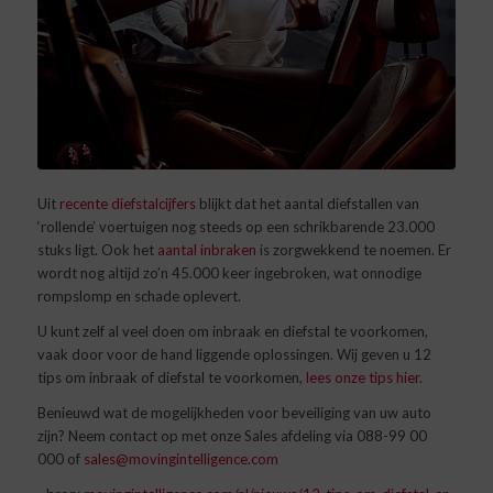
Uit
recente diefstalcijfers
blijkt dat het aantal diefstallen van
‘rollende’ voertuigen nog steeds op een schrikbarende 23.000
stuks ligt. Ook het
aantal inbraken
is zorgwekkend te noemen. Er
wordt nog altijd zo’n 45.000 keer ingebroken, wat onnodige
rompslomp en schade oplevert.
U kunt zelf al veel doen om inbraak en diefstal te voorkomen,
vaak door voor de hand liggende oplossingen. Wij geven u 12
tips om inbraak of diefstal te voorkomen,
lees onze tips hier
.
Benieuwd wat de mogelijkheden voor beveiliging van uw auto
zijn? Neem contact op met onze Sales afdeling via 088-99 00
000 of
sales@movingintelligence.com