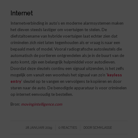
Internet
Internetverbinding in auto’s en moderne alarmsystemen maken
het dieven steeds lastiger om voertuigen te stelen. De
diefstaltoename van hybride voertuigen laat echter zien dat
criminelen zich niet laten tegenhouden als er vraag is naar een
bepaald merk of model. Vooral radiografische autosleutels die
automatisch de portieren ontgrendelen als je in de buurt van de
auto komt, zijn een belangrijk hulpmiddel voor autodieven.
Doordat deze sleutels continu een signaal uitzenden, is het zelfs
mogelijk om vanuit een woonhuis het signaal van zo’n ‘
keyless
entry
’ sleutel op te vangen en vervolgens te kopiëren en door
sturen naar de auto. De benodigde apparatuur is voor criminelen
op internet eenvoudig te bestellen.
Bron:
movingintelligence.com
/
/
28 JANUARI 2019
0 REACTIES
DOOR
SCMKLASSE