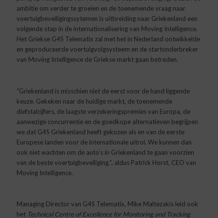
ambitie om verder te groeien en de toenemende vraag naar
voertuigbeveiligingssytemen is uitbreiding naar Griekenland een
volgende stap in de internationalisering van Moving Intelligence.
Het Griekse G4S Telematix zal met het in Nederland ontwikkelde
en geproduceerde voertuigvolgsysteem en de startonderbreker
van Moving Intelligence de Griekse markt gaan betreden.
“Griekenland is misschien niet de eerst voor de hand liggende
keuze. Gekeken naar
de
huidige markt, de toenemende
diefstalcijfers, de laagste verzekeringspremies van Europa, de
aanwezige concurrentie en de goedkope alternatieven begrijpen
we dat G4S Griekenland heeft gekozen als en van de eerste
Europese landen voor de internationale uitrol. We kunnen dan
ook niet wachten om
de
auto’s in Griekenland te gaan voorzien
van
de
beste voertuigbeveiliging.”, aldus Patrick Horst, CEO van
Moving Intelligence.
Managing Director van G4S Telematix, Mike Maltezakis leid ook
het
Technical Centre of Excellence for Monitoring and Tracking