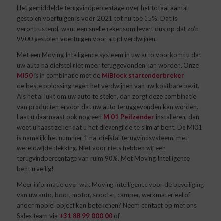
Het gemiddelde terugvindpercentage over het totaal aantal
gestolen voertuigen is voor 2021 tot nu toe 35%. Dat is
verontrustend, want een snelle rekensom levert dus op dat zo’n
9900 gestolen voertuigen voor altijd verdwijnen.
Met een Moving Intelligence systeem in uw auto voorkomt u dat
uw auto na diefstel niet meer teruggevonden kan worden. Onze
Mi50
is in combinatie met de
MiBlock startonderbreker
de beste oplossing tegen het verdwijnen van uw kostbare bezit.
Als het al lukt om uw auto te stelen, dan zorgt deze combinatie
van producten ervoor dat uw auto teruggevonden kan worden.
Laat u daarnaast ook nog een
Mi01 Peilzender
installeren, dan
weet u haast zeker dat u het dievengilde te slim af bent. De Mi01
is namelijk het nummer 1 na-diefstal terugvindsysteem, met
wereldwijde dekking. Niet voor niets hebben wij een
terugvindpercentage van ruim 90%. Met Moving Intelligence
bent u veilig!
Meer informatie over wat Moving Intelligence voor de beveiliging
van uw auto, boot, motor, scooter, camper, werkmaterieel of
ander mobiel object kan betekenen? Neem contact op met ons
Sales team via
+31 88 99 000 00
of