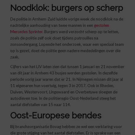
Noodklok: burgers op scherp
De politie in Arnhem-Zuid luidde vorige week de noodklok na de
nachtelijke aanhouding van twee mannen in een
gestolen
Mercedes Sprinter
. Burgers werd verzocht scherp op te letten,
zoals de politie zelf ook doet tijdens patrouilles na
zonsondergang. Lopende het onderzoek, waar een speciaal team
op is gezet, doet de politie geen nadere mededelingen over die
zaak.
Cijfers van het LIV laten zien dat tussen 1 januari en 21 november
van dit jaar in Arnhem 43 busjes werden gestolen. In dezelfde
periode vorig jaar waren dat er 21. In Nijmegen missen dit jaar al
11 eigenaren hun voertuig, tegen 3 in 2017. Ook in Rheden,
Duiven, Westervoort, Lingewaard en Overbetuwe sloegen de
autodieven toe. In de politieregio Oost-Nederland steeg het
aantal diefstallen van 15 naar 114.
Oost-Europese bendes
Bij brancheorganisatie Bovag hebben ze wel een verklaring voor
die grote stijging van het aantal diefstallen. Er is sprake van een