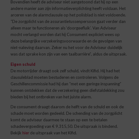
Bovendien heeft de adviseur niet aangetoond dat hij op een
andere manier aan zijn informatieverplichting heeft voldaan. Het
arceren van de alarmclausule op het polisblad is niet voldoende.
“De zorgplicht van de assurantietussenpersoon gaat verder dan
alleen maar te functioneren als ‘doorgeefluik’. Van Adviseur
mocht verlangd worden dat hij Consument expliciet wees op
deze belangrijke verzekeringsvoorwaarde en de gevolgen van
niet-naleving daarvan. Zeker nu het voor de Adviseur duidelijk
was dat sprake kon zijn van een taalbarrière”, aldus de uitspraak.
Eigen schuld
De motorrijder draagt ook zelf schuld, vindt Kifid. Hij had het
clausuleblad moeten bestuderen en controleren. Volgens de
Geschillencommissie had hij dan “met een geringe inspanning”
kunnen ontdekken dat de verzekering geen diefstaldekking zou
bieden bij het ontbreken van het juiste alarm.
De consument draagt daarom de helft van de schuld en ook de
schade moet worden gedeeld. De schending van de zorgplicht
komt de adviseur daarmee te staan op een te betalen
schadevergoeding van € 9.315,50. De uitspraak is bindend.
Bekijk
hier
de uitspraak van het Kifid.