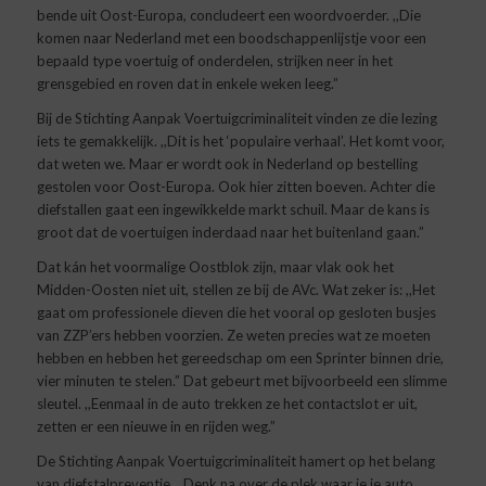
bende uit Oost-Europa, concludeert een woordvoerder. ,,Die
komen naar Nederland met een boodschappenlijstje voor een
bepaald type voertuig of onderdelen, strijken neer in het
grensgebied en roven dat in enkele weken leeg.”
Bij de Stichting Aanpak Voertuigcriminaliteit vinden ze die lezing
iets te gemakkelijk. ,,Dit is het ‘populaire verhaal’. Het komt voor,
dat weten we. Maar er wordt ook in Nederland op bestelling
gestolen voor Oost-Europa. Ook hier zitten boeven. Achter die
diefstallen gaat een ingewikkelde markt schuil. Maar de kans is
groot dat de voertuigen inderdaad naar het buitenland gaan.”
Dat kán het voormalige Oostblok zijn, maar vlak ook het
Midden-Oosten niet uit, stellen ze bij de AVc. Wat zeker is: ,,Het
gaat om professionele dieven die het vooral op gesloten busjes
van ZZP’ers hebben voorzien. Ze weten precies wat ze moeten
hebben en hebben het gereedschap om een Sprinter binnen drie,
vier minuten te stelen.” Dat gebeurt met bijvoorbeeld een slimme
sleutel. ,,Eenmaal in de auto trekken ze het contactslot er uit,
zetten er een nieuwe in en rijden weg.”
De Stichting Aanpak Voertuigcriminaliteit hamert op het belang
van diefstalpreventie. ,,Denk na over de plek waar je je auto