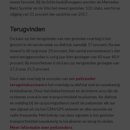
meest favoriet. Bij de lichte bedrijfswagens worden de Mercedes
Benz Sprinter en de Vito het meest gestolen: 532 stuks, een forse
stijging van 21 procent ten opzichte van 2017.
Terugvinden
De kans op het terugvinden van een gestolen voertuig is het
grootst in de eerste week na diefstal, namelijk 57 procent. Na een
maand is dit nog maar 20 procent. Het aantal personenauto’s dat
werd teruggevonden is vorig jaar licht gestegen van 40 naar 40,9
procent. Bij motorfietsen is de kans op terugvinden gestegen van
17,2 naar 21,5 procent.
Door een voertuig te voorzien van een
peilzender
terugvindsysteem
is het voertuig na diefstal snel en nauwkeurig
te lokaliseren. Door het kleine formaat en de interne accu zijn de
systemen overal in een transportmiddel te plaatsen. Na diefstal
en melding bij de opsporingsdienst zendt de peilzender elk uur
een signaal uit via het GSM/GPS netwerk en elke seconde via
radio frequentie. Met behulp van deze signalen is het gestolen
transportmiddel nauwkeurig te lokaliseren en terug te vinden.
Meer informatie over peilzenders
.