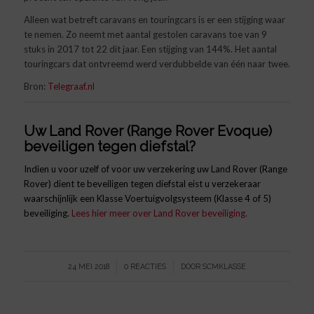
Alleen wat betreft caravans en touringcars is er een stijging waar
te nemen. Zo neemt met aantal gestolen caravans toe van 9
stuks in 2017 tot 22 dit jaar. Een stijging van 144%. Het aantal
touringcars dat ontvreemd werd verdubbelde van één naar twee.
Bron:
Telegraaf.nl
Uw Land Rover (Range Rover Evoque)
beveiligen tegen diefstal?
Indien u voor uzelf of voor uw verzekering uw Land Rover (Range
Rover) dient te beveiligen tegen diefstal eist u verzekeraar
waarschijnlijk een Klasse Voertuigvolgsysteem (Klasse 4 of 5)
beveiliging.
Lees hier meer over Land Rover beveiliging.
/
/
24 MEI 2018
0 REACTIES
DOOR
SCMKLASSE