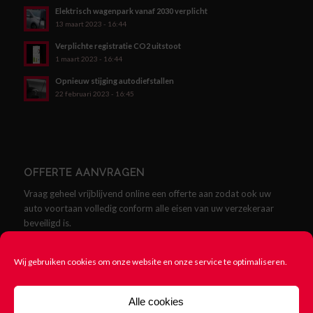
Elektrisch wagenpark vanaf 2030 verplicht
13 maart 2023 - 16:44
Verplichte registratie CO2 uitstoot
1 maart 2023 - 16:44
Opnieuw stijging autodiefstallen
22 februari 2023 - 16:45
OFFERTE AANVRAGEN
Vraag geheel vrijblijvend online een offerte aan zodat ook uw
auto voortaan volledig conform alle eisen van uw verzekeraar
beveiligd is.
Offerte aanvragen
Wij gebruiken cookies om onze website en onze service te optimaliseren.
Alle cookies