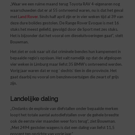
„Waar we een ruime maand terug Toyota RAV 4-eigenaren nog
waarschuwden dat er al 55 ontvreemd waren, nu is dat het geval
met
Land Rover
. Sinds half april zijn er in vier weken tijd al 39 van
deze dure bolides gestolen. De Range Rover Evoque is met 16
stuks het meest geliefd, gevolgd door de Sport met zes stuks.
Het is bijzonder dat het vooral om dieseluitvoeringen gaat”, stelt
Bouwman.
Het ziet er ook naar uit dat criminele bendes hun kampement in
bepaalde regio’s opslaan. Het valt namelijk op dat de afgelopen
vier weken in Limburg maar liefst 35 BMW’s ontvreemd werden.
Vorig jaar waren dat er nog ’ slechts’ tien in die provincie. Het
gaat daarbij nu vooral om benzinevoertuigen die zwart of grijs
zijn.
Landelijke daling
„Ondanks de explosie van diefstallen onder bepaalde merken
loopt het totale aantal autodiefstallen over de gehele breedte
ook de eerste vier maanden weer fors terug”, ziet Bouwman.
„Met 2494 gestolen wagens is dat een daling van liefst 11,5
procent ten opzichte van vorig jaar.”