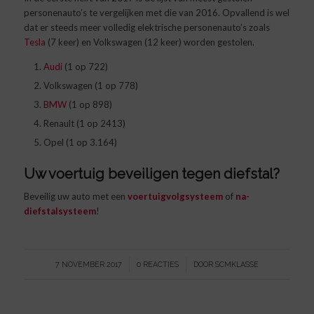
personenauto’s te vergelijken met die van 2016. Opvallend is wel
dat er steeds meer volledig elektrische personenauto’s zoals
Tesla
(7 keer) en Volkswagen (12 keer) worden gestolen.
Audi
(1 op 722)
Volkswagen (1 op 778)
BMW
(1 op 898)
Renault (1 op 2413)
Opel (1 op 3.164)
Uw voertuig beveiligen tegen diefstal?
Beveilig uw auto met een
voertuigvolgsysteem
of
na-
diefstalsysteem
!
/
/
7 NOVEMBER 2017
0 REACTIES
DOOR
SCMKLASSE