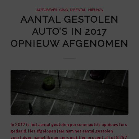
AUTOBEVEILIGING
,
DIEFSTAL
,
NIEUWS
AANTAL GESTOLEN
AUTO’S IN 2017
OPNIEUW AFGENOMEN
In 2017 is het aantal gestolen personenauto’s opnieuw fors
gedaald.
Het afgelopen jaar nam het aantal gestolen
voertuigen namelijk nog eens met tien procent af tot 8.257