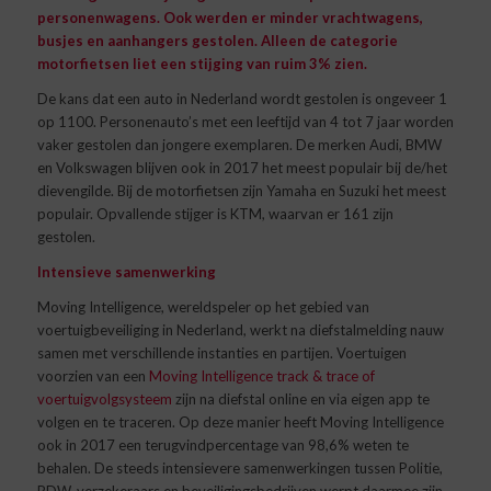
personenwagens.
Ook werden er minder vrachtwagens,
busjes en aanhangers gestolen. Alleen de categorie
motorfietsen liet een stijging van ruim 3% zien.
De kans dat een auto in Nederland wordt gestolen is ongeveer 1
op 1100. Personenauto’s met een leeftijd van 4 tot 7 jaar worden
vaker gestolen dan jongere exemplaren. De merken Audi, BMW
en Volkswagen blijven ook in 2017 het meest populair bij de/het
dievengilde. Bij de motorfietsen zijn Yamaha en Suzuki het meest
populair. Opvallende stijger is KTM, waarvan er 161 zijn
gestolen.
Intensieve samenwerking
Moving Intelligence, wereldspeler op het gebied van
voertuigbeveiliging in Nederland, werkt na diefstalmelding nauw
samen met verschillende instanties en partijen. Voertuigen
voorzien van een
Moving Intelligence track & trace of
voertuigvolgsysteem
zijn na diefstal online en via eigen app te
volgen en te traceren. Op deze manier heeft Moving Intelligence
ook in 2017 een terugvindpercentage van 98,6% weten te
behalen. De steeds intensievere samenwerkingen tussen Politie,