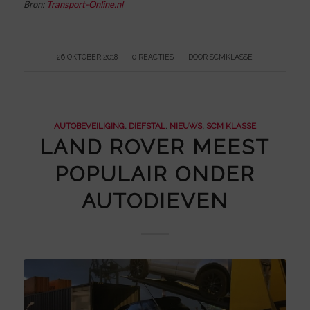
Bron:
Transport-Online.nl
/
/
26 OKTOBER 2018
0 REACTIES
DOOR
SCMKLASSE
AUTOBEVEILIGING
,
DIEFSTAL
,
NIEUWS
,
SCM KLASSE
LAND ROVER MEEST
POPULAIR ONDER
AUTODIEVEN