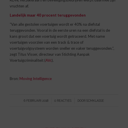
RDW, verzekeraars en beveiligingsbedrijven werpt daarmee zijn
vruchten af.
Landelijk maar 40 procent teruggevonden
“Van alle gestolen voertuigen wordt er 40% na diefstal
teruggevonden. Vooral in de eerste uren na een diefstal is de
kans groot dat een voertuig wordt getraceerd. Met name
voertuigen voorzien van een track & trace of
voertuigvolgsysteem worden sneller en vaker teruggevonden.”,
zegt Titus Visser, directeur van Stichting Aanpak
Voertuigcriminaliteit (
AVc
).
Bron:
Moving Intelligence
/
/
6 FEBRUARI 2018
0 REACTIES
DOOR
SCMKLASSE