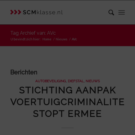
Tag Archief van: AVc
U bevindt zich hier:
Home
/
Nieuws
/
AVc
Berichten
AUTOBEVEILIGING
,
DIEFSTAL
,
NIEUWS
STICHTING AANPAK
VOERTUIGCRIMINALITEIT
STOPT ERMEE