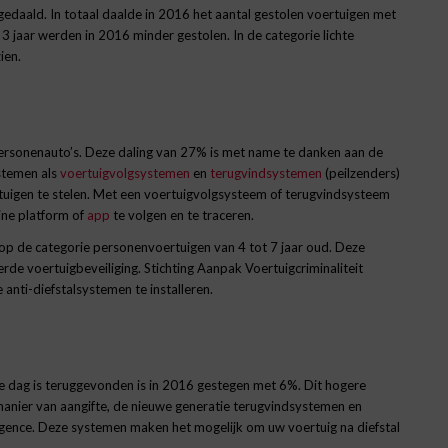
daald. In totaal daalde in 2016 het aantal gestolen voertuigen met
 jaar werden in 2016 minder gestolen. In de categorie lichte
ien.
personenauto’s. Deze daling van 27% is met name te danken aan de
ystemen als
voertuigvolgsystemen
en
terugvindsystemen
(peilzenders)
tuigen te stelen. Met een voertuigvolgsysteem of terugvindsysteem
line platform of
app
te volgen en te traceren.
 op de categorie personenvoertuigen van 4 tot 7 jaar oud. Deze
rde voertuigbeveiliging. Stichting Aanpak Voertuigcriminaliteit
anti-diefstalsystemen te installeren.
e dag is teruggevonden is in 2016 gestegen met 6%. Dit hogere
anier van aangifte, de nieuwe generatie terugvindsystemen en
igence. Deze systemen maken het mogelijk om uw voertuig na diefstal