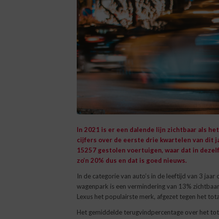
In 2021 is er een dalende lijn zichtbaar als he
cijfers over de eerste drie kwartelen van dit j
15257 gestolen voertuigen, waar dat in dezelf
zo’n 20% dus en dat is goed nieuws.
In de categorie van auto’s in de leeftijd van 3 jaa
wagenpark is een vermindering van 13% zichtbaar. 
Lexus het populairste merk, afgezet tegen het to
Het gemiddelde terugvindpercentage over het tota