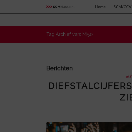
Home
SCM/CCV 
Tag Archief van: Mi50
Berichten
AUT
DIEFSTALCIJFER
ZI