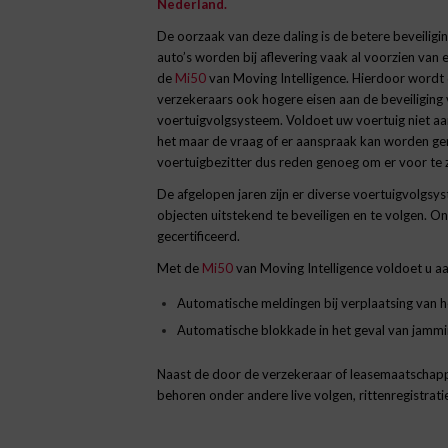
Nederland.
De oorzaak van deze daling is de betere beveiligin
auto’s worden bij aflevering vaak al voorzien van
de
Mi50
van Moving Intelligence. Hierdoor wordt d
verzekeraars ook hogere eisen aan de beveiliging
voertuigvolgsysteem. Voldoet uw voertuig niet aa
het maar de vraag of er aanspraak kan worden gem
voertuigbezitter dus reden genoeg om er voor te z
De afgelopen jaren zijn er diverse voertuigvolg
objecten uitstekend te beveiligen en te volgen. O
gecertificeerd.
Met de
Mi50
van Moving Intelligence voldoet u aan 
Automatische meldingen bij verplaatsing van he
Automatische blokkade in het geval van jammi
Naast de door de verzekeraar of leasemaatschap
behoren onder andere live volgen, rittenregistrati