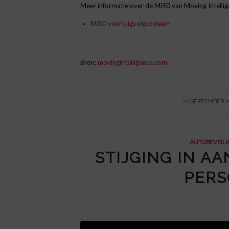
Meer informatie over de Mi50 van Moving Intelli
Mi50 voertuigvolgsysteem
Bron:
movingintelligence.com
/
22 SEPTEMBER 2
AUTOBEVEILI
STIJGING IN A
PERS