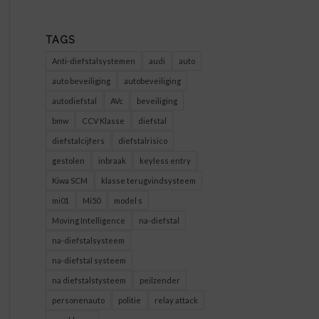
TAGS
Anti-diefstalsystemen
audi
auto
auto beveiliging
autobeveiliging
autodiefstal
AVc
beveiliging
bmw
CCV Klasse
diefstal
diefstalcijfers
diefstalrisico
gestolen
inbraak
keyless entry
Kiwa SCM
klasse terugvindsysteem
mi01
Mi50
model s
Moving Intelligence
na-diefstal
na-diefstalsysteem
na-diefstal systeem
na diefstalstysteem
peilzender
personenauto
politie
relay attack