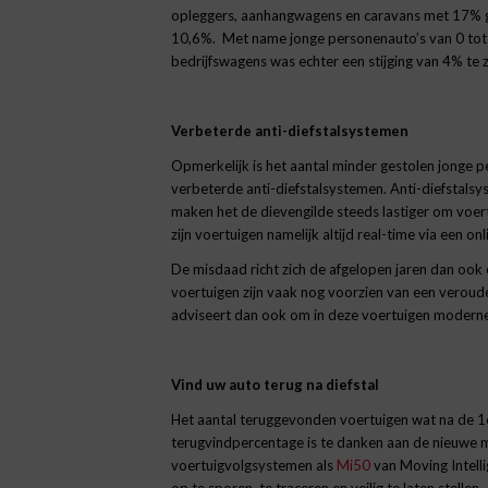
opleggers, aanhangwagens en caravans met 17% ge
10,6%. Met name jonge personenauto’s van 0 tot 3
bedrijfswagens was echter een stijging van 4% te z
Verbeterde anti-diefstalsystemen
Opmerkelijk is het aantal minder gestolen jonge 
verbeterde anti-diefstalsystemen. Anti-diefstals
maken het de dievengilde steeds lastiger om voer
zijn voertuigen namelijk altijd real-time via een on
De misdaad richt zich de afgelopen jaren dan ook
voertuigen zijn vaak nog voorzien van een veroude
adviseert dan ook om in deze voertuigen moderne 
Vind uw auto terug na diefstal
Het aantal teruggevonden voertuigen wat na de 1
terugvindpercentage is te danken aan de nieuwe m
voertuigvolgsystemen als
Mi50
van Moving Intell