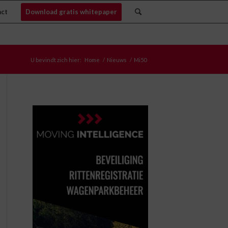
act
Download gratis whitepaper
U bevindt zich hier:
Home
/
Nieuws
/
Mi50