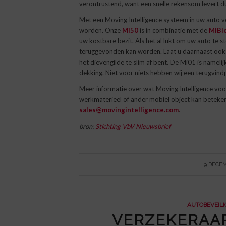
verontrustend, want een snelle rekensom levert du
Met een Moving Intelligence systeem in uw auto 
worden. Onze
Mi50
is in combinatie met de
MiBl
uw kostbare bezit. Als het al lukt om uw auto te 
teruggevonden kan worden. Laat u daarnaast oo
het dievengilde te slim af bent. De Mi01 is namel
dekking. Niet voor niets hebben wij een terugvind
Meer informatie over wat Moving Intelligence voor
werkmaterieel of ander mobiel object kan beteke
sales@movingintelligence.com
.
bron:
Stichting VbV Nieuwsbrief
/
9 DECEM
AUTOBEVEILI
VERZEKERAAR