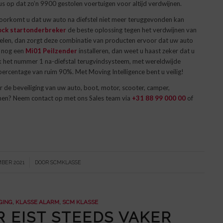
s op dat zo’n 9900 gestolen voertuigen voor altijd verdwijnen.
voorkomt u dat uw auto na diefstel niet meer teruggevonden kan
ock startonderbreker
de beste oplossing tegen het verdwijnen van
stelen, dan zorgt deze combinatie van producten ervoor dat uw auto
k nog een
Mi01 Peilzender
installeren, dan weet u haast zeker dat u
ijk het nummer 1 na-diefstal terugvindsysteem, met wereldwijde
percentage van ruim 90%. Met Moving Intelligence bent u veilig!
 de beveiliging van uw auto, boot, motor, scooter, camper,
nen? Neem contact op met ons Sales team via
+31 88 99 000 00
of
BER 2021
DOOR
SCMKLASSE
GING
,
KLASSE ALARM
,
SCM KLASSE
 EIST STEEDS VAKER