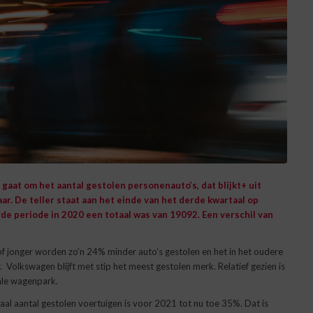
t gaat om het aantal gestolen personenauto’s, dat blijkt+ uit
aar. De teller staat aan het einde van het derde kwartaal op
de periode in 2020 een totaal was van 19092. Een verschil van
r of jonger worden zo’n 24% minder auto’s gestolen en het in het oudere
Volkswagen blijft met stip het meest gestolen merk. Relatief gezien is
tale wagenpark.
al aantal gestolen voertuigen is voor 2021 tot nu toe 35%. Dat is