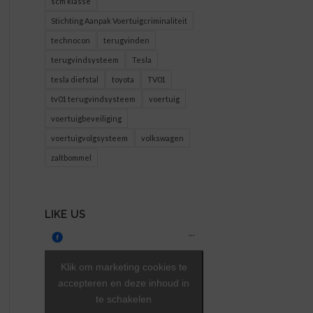
scm klasse
Stichting Aanpak Voertuigcriminaliteit
technocon
terugvinden
terugvindsysteem
Tesla
tesla diefstal
toyota
TV01
tv01 terugvindsysteem
voertuig
voertuigbeveiliging
voertuigvolgsysteem
volkswagen
zaltbommel
LIKE US
Klik om marketing cookies te
accepteren en deze inhoud in
te schakelen