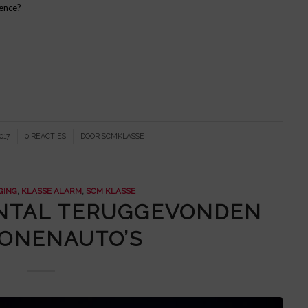
gence?
/
017
0 REACTIES
DOOR
SCMKLASSE
GING
,
KLASSE ALARM
,
SCM KLASSE
ANTAL TERUGGEVONDEN
ONENAUTO’S