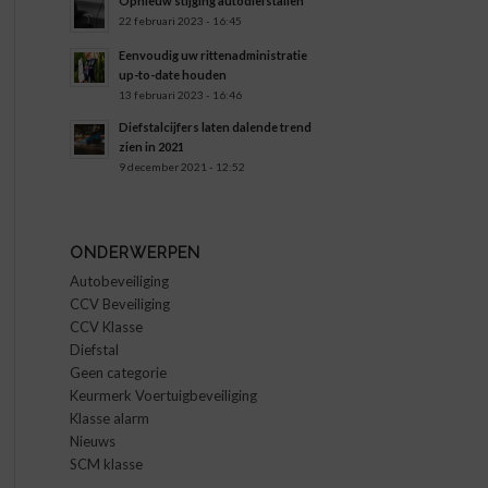
Opnieuw stijging autodiefstallen
22 februari 2023 - 16:45
Eenvoudig uw rittenadministratie
up-to-date houden
13 februari 2023 - 16:46
Diefstalcijfers laten dalende trend
zien in 2021
9 december 2021 - 12:52
ONDERWERPEN
Autobeveiliging
CCV Beveiliging
CCV Klasse
Diefstal
Geen categorie
Keurmerk Voertuigbeveiliging
Klasse alarm
Nieuws
SCM klasse