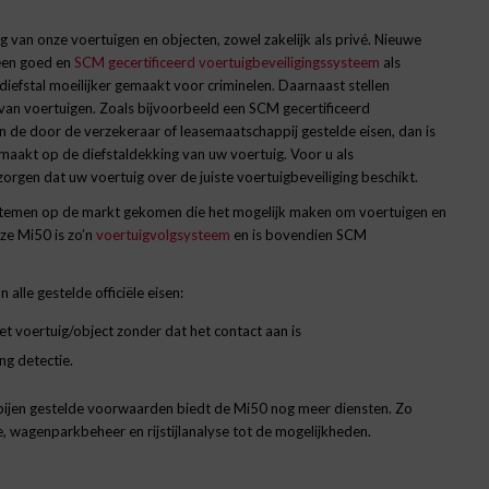
g van onze voertuigen en objecten, zowel zakelijk als privé. Nieuwe
 een goed en
SCM gecertificeerd voertuigbeveiligingssysteem
als
iefstal moeilijker gemaakt voor criminelen. Daarnaast stellen
 van voertuigen. Zoals bijvoorbeeld een SCM gecertificeerd
n de door de verzekeraar of leasemaatschappij gestelde eisen, dan is
aakt op de diefstaldekking van uw voertuig. Voor u als
orgen dat uw voertuig over de juiste voertuigbeveiliging beschikt.
systemen op de markt gekomen die het mogelijk maken om voertuigen en
nze Mi50 is zo’n
voertuigvolgsysteem
en is bovendien SCM
alle gestelde officiële eisen:
t voertuig/object zonder dat het contact aan is
ng detectie.
pijen gestelde voorwaarden biedt de Mi50 nog meer diensten. Zo
e, wagenparkbeheer en rijstijlanalyse tot de mogelijkheden.