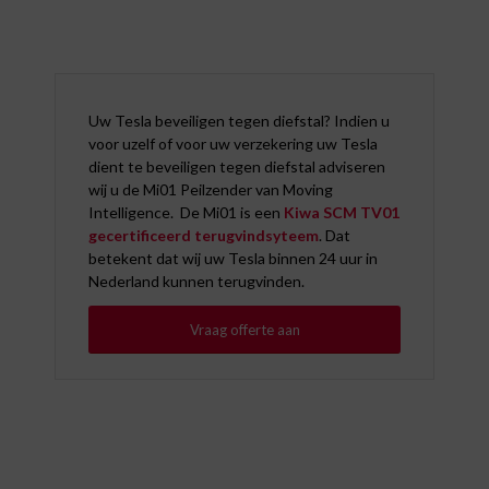
Uw Tesla beveiligen tegen diefstal? Indien u
voor uzelf of voor uw verzekering uw Tesla
dient te beveiligen tegen diefstal adviseren
wij u de Mi01 Peilzender van Moving
Intelligence. De Mi01 is een
Kiwa SCM TV01
gecertificeerd terugvindsyteem
. Dat
betekent dat wij uw Tesla binnen 24 uur in
Nederland kunnen terugvinden.
Vraag offerte aan