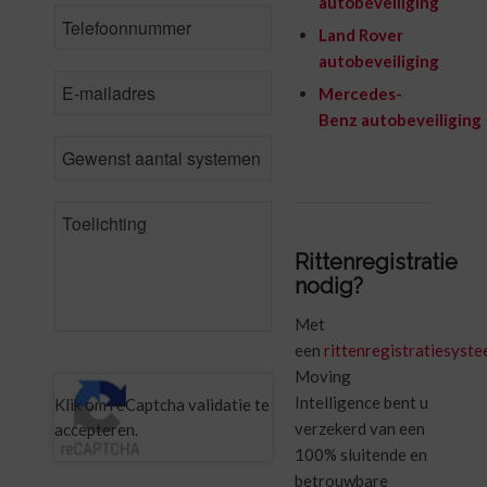
autobeveiliging
Phone
*
Land Rover
autobeveiliging
Email
*
Mercedes-
Benz autobeveiliging
Number
of
vehicles
Comments
Rittenregistratie
nodig?
Met
een
rittenregistratiesyst
Moving
CAPTCHA
Intelligence bent u
Klik om reCaptcha validatie te
verzekerd van een
accepteren.
100% sluitende en
betrouwbare