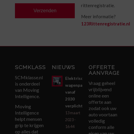
rittenregistratie.
Meer informatie?
123Rittenregistratie.nl
SCMKLASSE.NL
NIEUWS
OFFERTE
AANVRAGEN
SCMklasse.nl
Elektrisch
Vraag geheel
is onderdeel
wagenpark
vrijblijvend
van Moving
vanaf
online een
Intelligence.
2030
offerte aan
verplicht
Moving
zodat ook uw
Intelligence
13 maart
auto voortaan
helpt mensen
2023 -
volledig
grip te krijgen
conform alle
16:44
op alles dat
eisen van uw