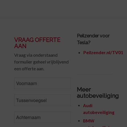
Peilzender voor
VRAAG OFFERTE
Tesla?
AAN
Peilzender.nl/TV01
Vraag via onderstaand
formulier geheel vrijblijvend
een offerte aan.
FirstName
Meer
autobeveiliging
MiddleName
Audi
autobeveiliging
LastName
*
BMW