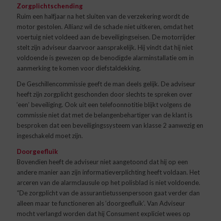
Zorgplichtschending
Ruim een halfjaar na het sluiten van de verzekering wordt de
motor gestolen. Allianz wil de schade niet uitkeren, omdat het
voertuig niet voldeed aan de beveiligingseisen. De motorrijder
stelt zijn adviseur daarvoor aansprakelijk. Hij vindt dat hij niet
voldoende is gewezen op de benodigde alarminstallatie om in
aanmerking te komen voor diefstaldekking.
De Geschillencommissie geeft de man deels gelijk. De adviseur
heeft zijn zorgplicht geschonden door slechts te spreken over
‘een’ beveiliging. Ook uit een telefoonnotitie blijkt volgens de
commissie niet dat met de belangenbehartiger van de klant is
besproken dat een beveiligingssysteem van klasse 2 aanwezig en
ingeschakeld moet zijn.
Doorgeefluik
Bovendien heeft de adviseur niet aangetoond dat hij op een
andere manier aan zijn informatieverplichting heeft voldaan. Het
arceren van de alarmclausule op het polisblad is niet voldoende.
“De zorgplicht van de assurantietussenpersoon gaat verder dan
alleen maar te functioneren als ‘doorgeefluik’. Van Adviseur
mocht verlangd worden dat hij Consument expliciet wees op