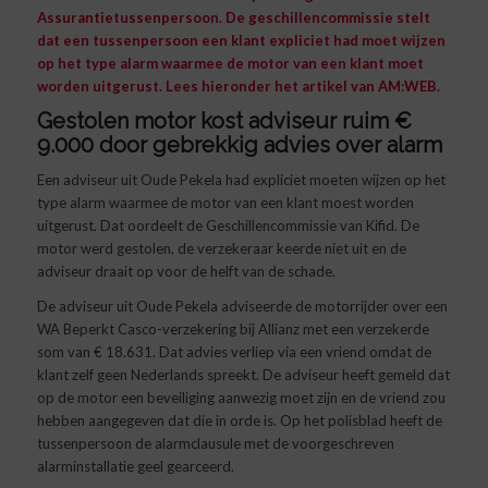
Assurantietussenpersoon. De geschillencommissie stelt
dat een tussenpersoon een klant expliciet had moet wijzen
op het type alarm waarmee de motor van een klant moet
worden uitgerust. Lees hieronder het artikel van
AM:WEB
.
Gestolen motor kost adviseur ruim €
9.000 door gebrekkig advies over alarm
Een adviseur uit Oude Pekela had expliciet moeten wijzen op het
type alarm waarmee de motor van een klant moest worden
uitgerust. Dat oordeelt de Geschillencommissie van Kifid. De
motor werd gestolen, de verzekeraar keerde niet uit en de
adviseur draait op voor de helft van de schade.
De adviseur uit Oude Pekela adviseerde de motorrijder over een
WA Beperkt Casco-verzekering bij Allianz met een verzekerde
som van € 18.631. Dat advies verliep via een vriend omdat de
klant zelf geen Nederlands spreekt. De adviseur heeft gemeld dat
op de motor een beveiliging aanwezig moet zijn en de vriend zou
hebben aangegeven dat die in orde is. Op het polisblad heeft de
tussenpersoon de alarmclausule met de voorgeschreven
alarminstallatie geel gearceerd.