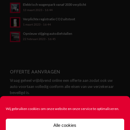
Elektrisch wagenpark vanaf 2030 verplicht
13 maart 2023 - 16:44
Verplichte registratie CO2 uitstoot
1 maart 2023 - 16:44
Opnieuw stijging autodiefstallen
22 februari 2023 - 16:45
OFFERTE AANVRAGEN
Vraag geheel vrijblijvend online een offerte aan zodat ook uw
auto voortaan volledig conform alle eisen van uw verzekeraar
beveiligd is.
Offerte aanvragen
Wij gebruiken cookies om onze website en onze service te optimaliseren.
Alle cookies