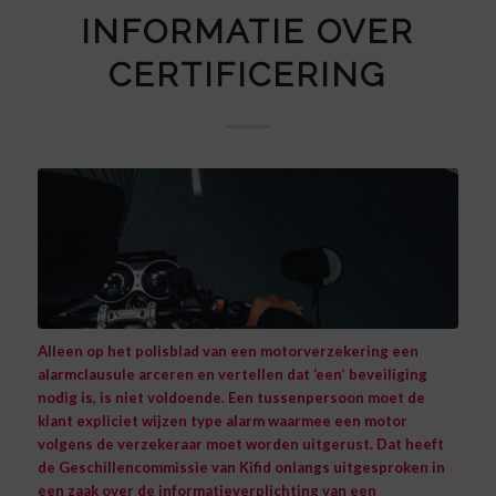
INFORMATIE OVER
CERTIFICERING
Alleen op het polisblad van een motorverzekering een
alarmclausule arceren en vertellen dat ‘een’ beveiliging
nodig is, is niet voldoende. Een tussenpersoon moet de
klant expliciet wijzen type alarm waarmee een motor
volgens de verzekeraar moet worden uitgerust.
Dat heeft
de Geschillencommissie van Kifid onlangs uitgesproken in
een zaak over de informatieverplichting van een