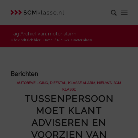
Tag Archief van: motor alarm
U bevindt zich hier:
Home
/
Nieuws
/
motor alarm
Berichten
AUTOBEVEILIGING
,
DIEFSTAL
,
KLASSE ALARM
,
NIEUWS
,
SCM
KLASSE
TUSSENPERSOON
MOET KLANT
ADVISEREN EN
VOORZIEN VAN