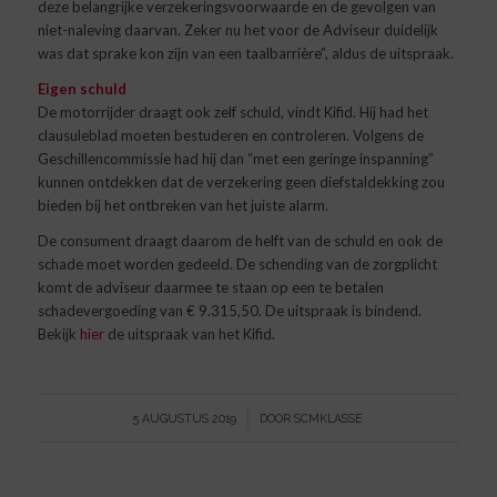
deze belangrijke verzekeringsvoorwaarde en de gevolgen van
niet-naleving daarvan. Zeker nu het voor de Adviseur duidelijk
was dat sprake kon zijn van een taalbarrière”, aldus de uitspraak.
Eigen schuld
De motorrijder draagt ook zelf schuld, vindt Kifid. Hij had het
clausuleblad moeten bestuderen en controleren. Volgens de
Geschillencommissie had hij dan “met een geringe inspanning”
kunnen ontdekken dat de verzekering geen diefstaldekking zou
bieden bij het ontbreken van het juiste alarm.
De consument draagt daarom de helft van de schuld en ook de
schade moet worden gedeeld. De schending van de zorgplicht
komt de adviseur daarmee te staan op een te betalen
schadevergoeding van € 9.315,50. De uitspraak is bindend.
Bekijk
hier
de uitspraak van het Kifid.
/
5 AUGUSTUS 2019
DOOR
SCMKLASSE