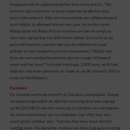
toegepast bij de zogenoemde key less entry auto’s. “Via
internet zijn systemen te koop waarmee je alle key less
auto’s binnenkomt. Met een investering van vijftienduizend
euro krijg je ze allemaal binnen een paar seconden open.
Manipulatie via Relay Attack noemen we dat en vergis je
niet: het signaal kan tot 600 meter reiken. En mocht je de
auto niet kunnen starten, dan kun je wellicht een paar
airbags of een navigatiesysteem meenemen.” Hij laat een
foto van een navigatiesysteem zien en vraagt of iemand
weet wat het kost? Inclusief montage, 2.800 euro, en ik heb
daarnet nog even gekeken: er staan er op dit moment 350 te
koop op Marktplaats.”
Databus
De tweede methode betreft de Databus manipulatie. Simpel
vertaald ontgrendelt de dief het voertuig door een signaal
op de DATABUS van het voertuig te schrijven en vervolgens
de startonderbreker uit te schakelen. Van Vliet laat een
soort grote stekker zien. “Dat kan hier mee, kost slechts
twintig euro. Via diezelfde stekker kan hij in nog geen twintig