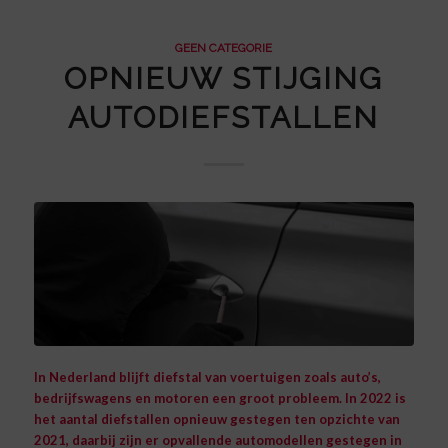
GEEN CATEGORIE
OPNIEUW STIJGING
AUTODIEFSTALLEN
In Nederland blijft diefstal van voertuigen zoals auto’s,
bedrijfswagens en motoren een groot probleem. In 2022 is
het aantal diefstallen opnieuw gestegen ten opzichte van
2021, daarbij zijn er opvallende automodellen gestegen in