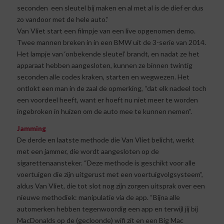
seconden een sleutel bij maken en al met al is de dief er dus
zo vandoor met de hele auto.”
Van Vliet start een filmpje van een live opgenomen demo.
Twee mannen breken in in een BMW uit de 3-serie van 2014.
Het lampje van ‘onbekende sleutel’ brandt, en nadat ze het
apparaat hebben aangesloten, kunnen ze binnen twintig
seconden alle codes kraken, starten en wegwezen. Het
ontlokt een man in de zaal de opmerking, “dat elk nadeel toch
een voordeel heeft, want er hoeft nu niet meer te worden
ingebroken in huizen om de auto mee te kunnen nemen”.
Jamming
De derde en laatste methode die Van Vliet belicht, werkt
met een jammer, die wordt aangesloten op de
sigarettenaansteker. “Deze methode is geschikt voor alle
voertuigen die zijn uitgerust met een voertuigvolgsysteem”,
aldus Van Vliet, die tot slot nog zijn zorgen uitsprak over een
nieuwe methodiek: manipulatie via de app. “Bijna alle
automerken hebben tegenwoordig een app en terwijl jij bij
MacDonalds op de (gecloonde) wifi zit en een Big Mac