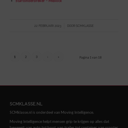
Startonderbreker – MiBlock
/
22 FEBRUARI 2023
DOOR
SCMKLASSE
1
2
3
›
»
Pagina 1 van 18
SCMKLASSE.NL
SCMklasse.nl is onderdeel van Moving Intelligence.
Moving Intelligence helpt mensen grip te krijgen op alles dat
beweegt: van auto tot boot, van trailer tot container, van scooter