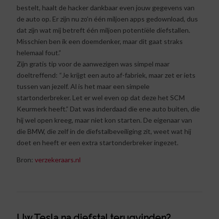
bestelt, haalt de hacker dankbaar even jouw gegevens van
de auto op. Er zijn nu zo’n één miljoen apps gedownload, dus
dat zijn wat mij betreft één miljoen potentiële diefstallen.
Misschien ben ik een doemdenker, maar dit gaat straks
helemaal fout.”
Zijn gratis tip voor de aanwezigen was simpel maar
doeltreffend: “Je krijgt een auto af-fabriek, maar zet er iets
tussen van jezelf. Al is het maar een simpele
startonderbreker. Let er wel even op dat deze het SCM
Keurmerk heeft.” Dat was inderdaad die ene auto buiten, die
hij wel open kreeg, maar niet kon starten. De eigenaar van
die BMW, die zelf in de diefstalbeveiliging zit, weet wat hij
doet en heeft er een extra startonderbreker ingezet.
Bron:
verzekeraars.nl
Uw Tesla na diefstal terugvinden?