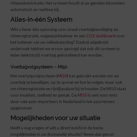
rittenadministratie. Het systeem houdt al uw gereden kilometers
automatisch en realtime bij.
Alles-in-één Systeem
Wilt u liever één oplossing voor zowel voertuigbeveiliging als
rittenregistratie, wagenparkbeheer en een
CO2 dashboard
voor
het indienen van uw milieubelasting? Dankzij uitgebreid
onderzoek hebben we ervoor gezorgd dat ook dit systeem in
ieder (elektrisch) voertuig geïnstalleerd kan worden.
Voertuigvolgsysteem – Mi50
Het voertuigvolgsysteem (
Mi50
) kan gebruikt worden om uw
voertuig te beveiligen, op te sporen en live te volgen, maar ook
om rittenregistratie en rijstijlanalyse bij te houden. De Mi50 staat
voor kwaliteit, snelheid en gemak. De
Mi50
is niet voor niets
door vele auto-importeurs in Nederland in het assortiment
opgenomen.
Mogelijkheden voor uw situatie
Heeft u nog vragen of wilt u direct inzicht in de beste
mogelijkheden in uw (komende) situatie? Neem dan gerust