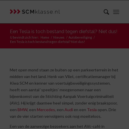
Een Tesla is toch bestand tegen diefstal? Niet dus!
U bevindt zich hier:
Home
/
Nieuws
/
Autobeveiliging
/
Een Tesla is toch bestand tegen diefstal? Niet dus!
Met open mond staan ze buiten op een parkeerterrein in het
midden van het land. Henk van Vliet, certificatiemanager bij
Kiwa SCM en kenner van voertuigbeveiligingssystemen,
heeft een aantal ‘speeltjes’ meegenomen naar een
bijeenkomst van de Stichting Aanpak Voertuigcriminaliteit
(AVc). Hij krijgt daarmee heel simpel, zonder enig braakspoor,
een
BMW
, een
Mercedes
, een
Audi
en een
Tesla
open. Drie
van de vier starten vervolgens ook nog moeiteloos.
Een van de aanwezige bezoekers aan het AVc-café in