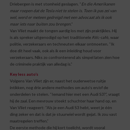
Driebergen is met stomheid geslagen. “
En die Amerikanen
maar roepen dat de Tesla niet te stelen is. Toen ik pas zei van
wel, werd er meteen gedreigd met een advocaat als ik ook
maar iets naar buiten zou brengen.
”
Van Vliet maakt de tongen aardig los met zijn praktijkles. Hij
is als spreker uitgenodigd op het traditionele AVc-café, waar
politie, verzekeraars en techneuten elkaar ontmoeten. “Ik
doe dit heel vaak, ook als ik een inleiding houd voor
verzekeraars. Niks zo confronterend als simpel laten zien hoe
de criminele praktijk van alledag is.”
Key less auto’s
Volgens Van Vliet zijn er, naast het ouderwetse ruitje
intikken, nog drie andere methodes om auto’s en/of de
onderdelen te stelen. “Iemand hier met een Audi S3?”, vraagt
hij de zaal. Een mevrouw steekt schuchter haar hand op, en
Van Vliet reageert: “Als je een Audi S3 hebt, weet je één
ding zeker en dat is dat je stuurwiel wordt gejat. Ik zou vast
maatregelen treffen.”
De eerste methode die hij kort toelicht, wordt vooral