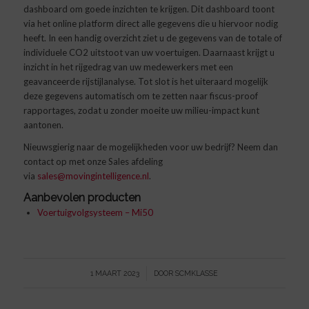
dashboard om goede inzichten te krijgen. Dit dashboard toont
via het online platform direct alle gegevens die u hiervoor nodig
heeft. In een handig overzicht ziet u de gegevens van de totale of
individuele CO2 uitstoot van uw voertuigen. Daarnaast krijgt u
inzicht in het rijgedrag van uw medewerkers met een
geavanceerde rijstijlanalyse. Tot slot is het uiteraard mogelijk
deze gegevens automatisch om te zetten naar fiscus-proof
rapportages, zodat u zonder moeite uw milieu-impact kunt
aantonen.
Nieuwsgierig naar de mogelijkheden voor uw bedrijf? Neem dan
contact op met onze Sales afdeling
via
sales@movingintelligence.nl
.
Aanbevolen producten
Voertuigvolgsysteem – Mi50
/
1 MAART 2023
DOOR
SCMKLASSE