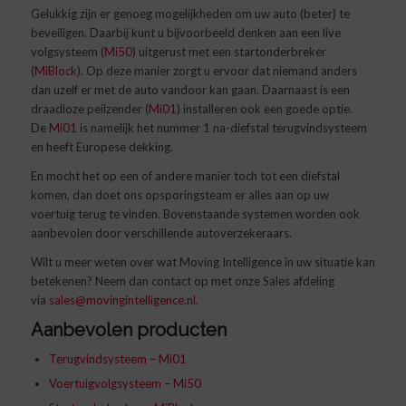
Gelukkig zijn er genoeg mogelijkheden om uw auto (beter) te
beveiligen. Daarbij kunt u bijvoorbeeld denken aan een live
volgsysteem (
Mi50
) uitgerust met een startonderbreker
(
MiBlock
). Op deze manier zorgt u ervoor dat niemand anders
dan uzelf er met de auto vandoor kan gaan. Daarnaast is een
draadloze peilzender (
Mi01
) installeren ook een goede optie.
De
Mi01
is namelijk het nummer 1 na-diefstal terugvindsysteem
en heeft Europese dekking.
En mocht het op een of andere manier toch tot een diefstal
komen, dan doet ons opsporingsteam er alles aan op uw
voertuig terug te vinden. Bovenstaande systemen worden ook
aanbevolen door verschillende autoverzekeraars.
Wilt u meer weten over wat Moving Intelligence in uw situatie kan
betekenen? Neem dan contact op met onze Sales afdeling
via
sales@movingintelligence.nl
.
Aanbevolen producten
Terugvindsysteem – Mi01
Voertuigvolgsysteem – Mi50