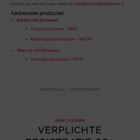
contact op met ons sales team via
sales@movingintelligence.nl
.
Aanbevolen producten
EasyInstall Systemen
Terugvindsysteem – Mi01
Rittenregistratiesysteem – Mi100
Alles-in-één Systeem
Voertuigvolgsysteem – Mi50
/
13 MAART 2023
DOOR
SCMKLASSE
GEEN CATEGORIE
VERPLICHTE