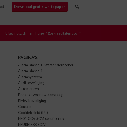
act
Download gratis whitepaper
U bevindt zich hier:
Home
/
Zoekresultaten voor ""
PAGINA’S
Alarm Klasse 1: Startonderbreker
Alarm Klasse 4
Alarmsysteem
Audi beveiliging
Automerken
Bedankt voor uw aanvraag
BMW beveiliging
Contact
Cookiebeleid (EU)
KE01 CCV SCM certificering
KEURMERK CCV