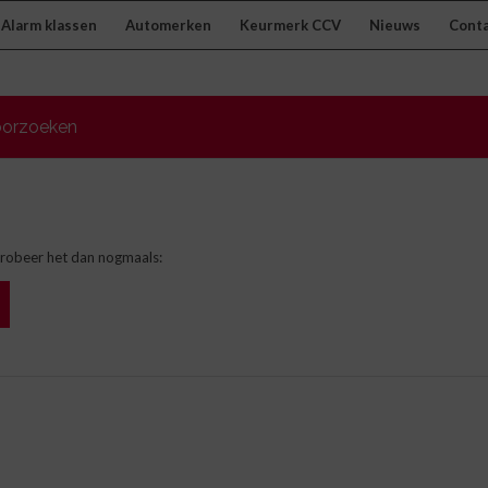
Alarm klassen
Automerken
Keurmerk CCV
Nieuws
Cont
doorzoeken
Probeer het dan nogmaals: