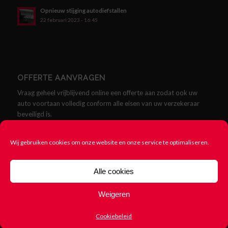
Opnieuw stijging autodiefstallen
22 februari 2023 - 16:45
OFFERTE AANVRAGEN
Vraag geheel vrijblijvend online een offerte aan zodat ook uw
auto voortaan volledig conform alle eisen van uw verzekeraar
beveiligd is.
Offerte aanvragen
Wij gebruiken cookies om onze website en onze service te optimaliseren.
Alle cookies
Weigeren
© Copyright - SCMklasse.nl - Alles over SCM Klasse Alarmen -
Cookie
beleid
-
Rittenregistratie nodig? 123Rittenregistratie.nl
Cookiebeleid