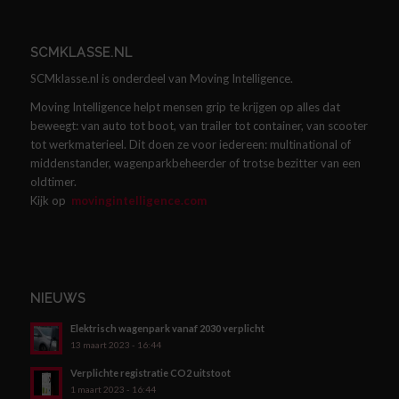
SCMKLASSE.NL
SCMklasse.nl is onderdeel van Moving Intelligence.
Moving Intelligence helpt mensen grip te krijgen op alles dat
beweegt: van auto tot boot, van trailer tot container, van scooter
tot werkmaterieel. Dit doen ze voor iedereen: multinational of
middenstander, wagenparkbeheerder of trotse bezitter van een
oldtimer.
Kijk op
movingintelligence.com
NIEUWS
Elektrisch wagenpark vanaf 2030 verplicht
13 maart 2023 - 16:44
Verplichte registratie CO2 uitstoot
1 maart 2023 - 16:44