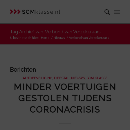
Tag Archief van: Verbond van Verzekeraars
U bevindt zich hier:
Home
/
Nieuws
/
Verbond van Verzekeraars
Berichten
AUTOBEVEILIGING
,
DIEFSTAL
,
NIEUWS
,
SCM KLASSE
MINDER VOERTUIGEN
GESTOLEN TIJDENS
CORONACRISIS