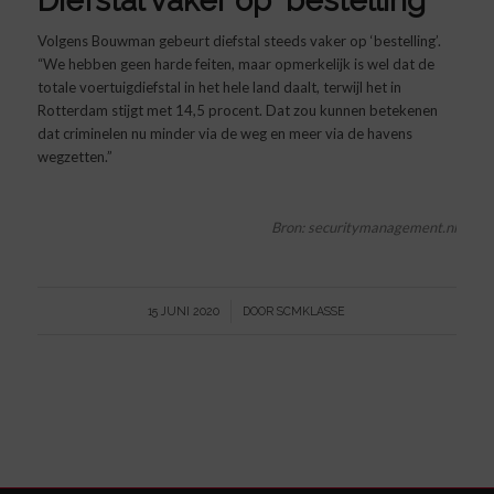
Diefstal vaker op ‘bestelling’
Volgens Bouwman gebeurt diefstal steeds vaker op ‘bestelling’.
“We hebben geen harde feiten, maar opmerkelijk is wel dat de
totale voertuigdiefstal in het hele land daalt, terwijl het in
Rotterdam stijgt met 14,5 procent. Dat zou kunnen betekenen
dat criminelen nu minder via de weg en meer via de havens
wegzetten.”
Bron:
securitymanagement.nl
/
15 JUNI 2020
DOOR
SCMKLASSE