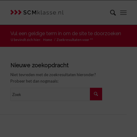
Vul een geldige term in om de site te doorzoeken
U bevindt zich hier:
Home
/
Zoekresultaten voor ""
Nieuwe zoekopdracht
Niet tevreden met de zoekresultaten hieronder?
Probeer het dan nogmaals: