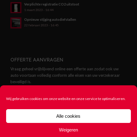
Verplichte registratie CO2 uitstoot
1 maart 2023 - 16:44
Opnieuw stijging autodiefstallen
22 februari 2023 - 16:45
OFFERTE AANVRAGEN
Vraag geheel vrijblijvend online een offerte aan zodat ook uw
auto voortaan volledig conform alle eisen van uw verzekeraar
beveiligd is.
Offerte aanvragen
Wij gebruiken cookies om onze website en onze service te optimaliseren.
Alle cookies
Weigeren
© Copyright - SCMklasse.nl - Alles over SCM Klasse Alarmen -
Cookie
beleid
-
Rittenregistratie nodig? 123Rittenregistratie.nl