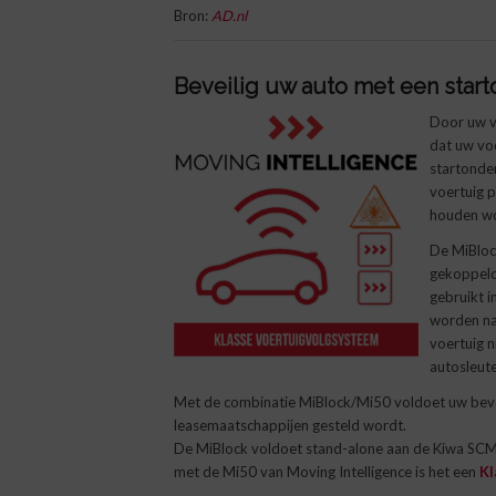
Bron:
AD.nl
Beveilig uw auto met een
star
Door uw v
dat uw voe
startonder
voertuig p
houden wo
De MiBloc
gekoppeld
gebruikt 
worden na
voertuig n
autosleute
Met de combinatie MiBlock/Mi50 voldoet uw bevei
leasemaatschappijen gesteld wordt.
De MiBlock voldoet stand-alone aan de Kiwa SCM 
met de Mi50 van Moving Intelligence is het een
Kl