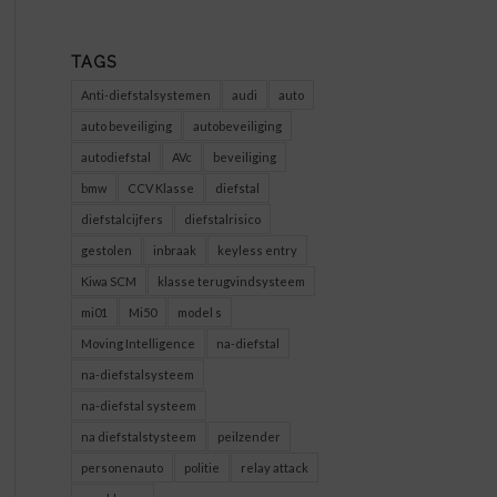
TAGS
Anti-diefstalsystemen
audi
auto
auto beveiliging
autobeveiliging
autodiefstal
AVc
beveiliging
bmw
CCV Klasse
diefstal
diefstalcijfers
diefstalrisico
gestolen
inbraak
keyless entry
Kiwa SCM
klasse terugvindsysteem
mi01
Mi50
model s
Moving Intelligence
na-diefstal
na-diefstalsysteem
na-diefstal systeem
na diefstalstysteem
peilzender
personenauto
politie
relay attack