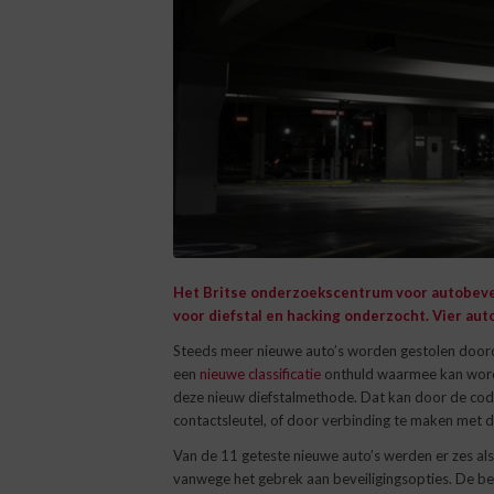
Het Britse onderzoekscentrum voor autobeve
voor diefstal en hacking onderzocht. Vier au
Steeds meer nieuwe auto’s worden gestolen door
een
nieuwe classificatie
onthuld waarmee kan worde
deze nieuw diefstalmethode. Dat kan door de cod
contactsleutel, of door verbinding te maken met 
Van de 11 geteste nieuwe auto’s werden er zes als 
vanwege het gebrek aan beveiligingsopties. De b