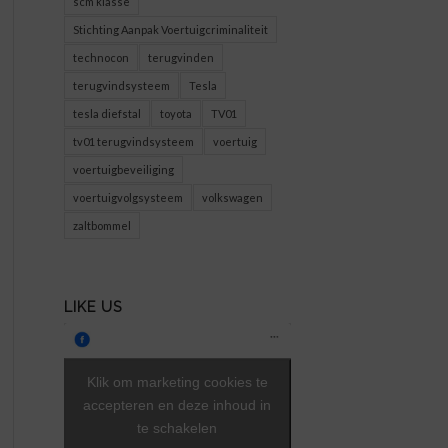
scm klasse
Stichting Aanpak Voertuigcriminaliteit
technocon
terugvinden
terugvindsysteem
Tesla
tesla diefstal
toyota
TV01
tv01 terugvindsysteem
voertuig
voertuigbeveiliging
voertuigvolgsysteem
volkswagen
zaltbommel
LIKE US
Klik om marketing cookies te
accepteren en deze inhoud in
te schakelen