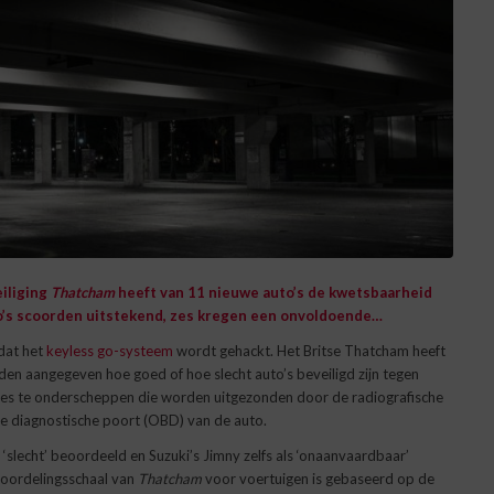
iliging
Thatcham
heeft van 11 nieuwe auto’s de kwetsbaarheid
to’s scoorden uitstekend, zes kregen een onvoldoende…
dat het
keyless go-systeem
wordt gehackt. Het Britse Thatcham heeft
n aangegeven hoe goed of hoe slecht auto’s beveiligd zijn tegen
es te onderscheppen die worden uitgezonden door de radiografische
de diagnostische poort (OBD) van de auto.
‘slecht’ beoordeeld en Suzuki’s Jimny zelfs als ‘onaanvaardbaar’
eoordelingsschaal van
Thatcham
voor voertuigen is gebaseerd op de