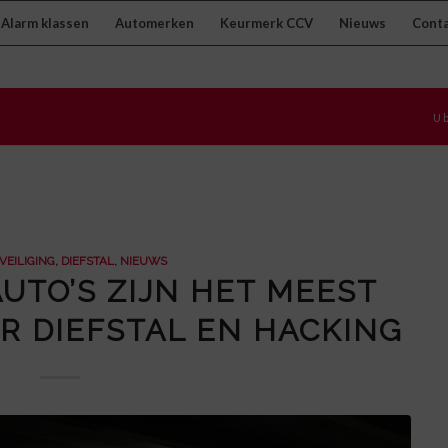
Alarm klassen
Automerken
Keurmerk CCV
Nieuws
Cont
U b
VEILIGING
,
DIEFSTAL
,
NIEUWS
UTO’S ZIJN HET MEEST
 DIEFSTAL EN HACKING