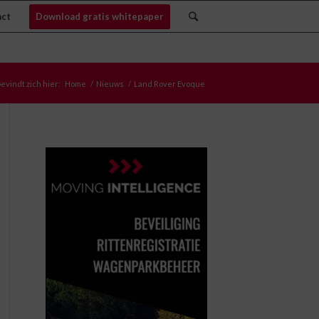
act
Download gratis whitepaper
evindt zich hier:
Home
/
Nieuws
/
Land Rover Evoque