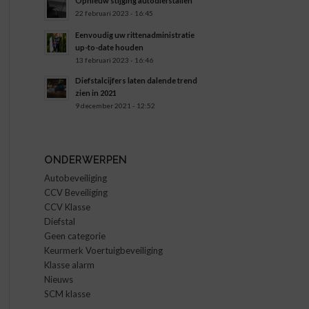
Opnieuw stijging autodiefstallen
22 februari 2023 - 16:45
Eenvoudig uw rittenadministratie
up-to-date houden
13 februari 2023 - 16:46
Diefstalcijfers laten dalende trend
zien in 2021
9 december 2021 - 12:52
ONDERWERPEN
Autobeveiliging
CCV Beveiliging
CCV Klasse
Diefstal
Geen categorie
Keurmerk Voertuigbeveiliging
Klasse alarm
Nieuws
SCM klasse