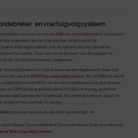
tondebreker
en
voertuigvolgsysteem
oertuig te voorzien van een de
MiBlock startonderbreker
voorkomt u
rtuig ongewenst gestart kan worden. In de basis is de
breker altijd ingeschakeld; ook als iemand met een sleutel het
robeert te starten. Door een pas in de buurt van de paslezer te
rdt de startblokkering weer opgeheven.
k startonderbreker kan stand alone worden ingebouwd, maar ook
 worden aan het
Mi50 Voertuigvolgsysteem
. Als de MiBlock wordt
in combinatie met de Mi50, zal de startonderbreker ook geactiveerd
dat er GSM jamming gedetecteerd is (GSM verstoring, zodat het
iet gevolgd kan worden bij diefstal). Na jamming is de pas, naast de
l, nodig om het voertuig te starten.
ligingssysteem aan de eis die door verzekerings- en
alarm Klasse Startonderbreker (voorheen Klasse 1) en in combinatie
asse Voertuigvolgsysteem
.