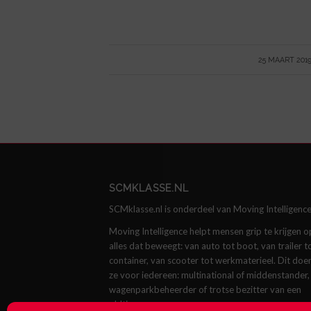
/
25 MAART 201
SCMKLASSE.NL
SCMklasse.nl is onderdeel van Moving Intelligence
Moving Intelligence helpt mensen grip te krijgen o
alles dat beweegt: van auto tot boot, van trailer t
container, van scooter tot werkmaterieel. Dit doe
ze voor iedereen: multinational of middenstander,
wagenparkbeheerder of trotse bezitter van een
oldtimer.