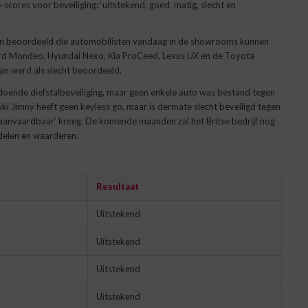
-scores voor beveiliging: ‘uitstekend, goed, matig, slecht en
en beoordeeld die automobilisten vandaag in de showrooms kunnen
Ford Mondeo, Hyundai Nexo, Kia ProCeed, Lexus UX en de Toyota
can werd als slecht beoordeeld.
doende diefstalbeveiliging, maar geen enkele auto was bestand tegen
i Jimny heeft geen keyless go, maar is dermate slecht beveiligd tegen
onaanvaardbaar’ kreeg. De komende maanden zal het Britse bedrijf nog
delen en waarderen.
Resultaat
Uitstekend
Uitstekend
Uitstekend
Uitstekend