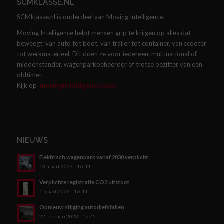
SCMKLASSE.NL
SCMklasse.nl is onderdeel van Moving Intelligence.
Moving Intelligence helpt mensen grip te krijgen op alles dat
beweegt: van auto tot boot, van trailer tot container, van scooter
tot werkmaterieel. Dit doen ze voor iedereen: multinational of
middenstander, wagenparkbeheerder of trotse bezitter van een
oldtimer.
Kijk op
movingintelligence.com
NIEUWS
Elektrisch wagenpark vanaf 2030 verplicht
13 maart 2023 - 16:44
Verplichte registratie CO2 uitstoot
1 maart 2023 - 16:44
Opnieuw stijging autodiefstallen
22 februari 2023 - 16:45