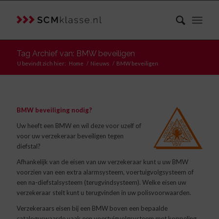
Tag Archief van: BMW beveiligen
U bevindt zich hier:
Home
/
Nieuws
/
BMW beveiligen
BMW beveiliging nodig?
Uw heeft een BMW en wil deze voor uzelf of
voor uw verzekeraar beveiligen tegen
diefstal?
Afhankelijk van de eisen van uw verzekeraar kunt u uw BMW
voorzien van een extra alarmsysteem, voertuigvolgsysteem of
een na-diefstalsysteem (terugvindsysteem). Welke eisen uw
verzekeraar stelt kunt u terugvinden in uw polisvoorwaarden.
Verzekeraars eisen bij een BMW boven een bepaalde
cataloguswaarde vaak een voertuigvolgsysteem met koppeling