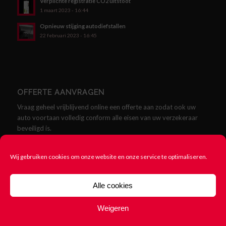
Verplichte registratie CO2 uitstoot
1 maart 2023 - 16:44
Opnieuw stijging autodiefstallen
22 februari 2023 - 16:45
OFFERTE AANVRAGEN
Vraag geheel vrijblijvend online een offerte aan zodat ook uw
auto voortaan volledig conform alle eisen van uw verzekeraar
beveiligd is.
Offerte aanvragen
Wij gebruiken cookies om onze website en onze service te optimaliseren.
Alle cookies
Weigeren
© Copyright - SCMklasse.nl - Alles over SCM Klasse Alarmen -
Cookie
beleid
-
Rittenregistratie nodig? 123Rittenregistratie.nl