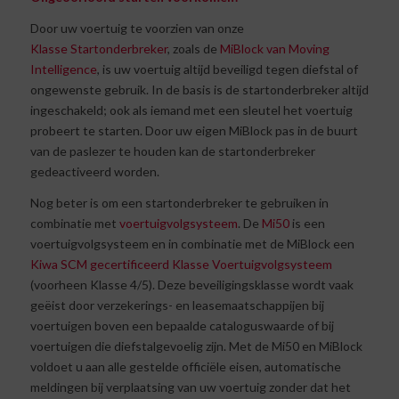
Door uw voertuig te voorzien van onze
Klasse Startonderbreker
, zoals de
MiBlock van Moving
Intelligence
, is uw voertuig altijd beveiligd tegen diefstal of
ongewenste gebruik. In de basis is de startonderbreker altijd
ingeschakeld; ook als iemand met een sleutel het voertuig
probeert te starten. Door uw eigen MiBlock pas in de buurt
van de paslezer te houden kan de startonderbreker
gedeactiveerd worden.
Nog beter is om een startonderbreker te gebruiken in
combinatie met
voertuigvolgsysteem
. De
Mi50
is een
voertuigvolgsysteem en in combinatie met de MiBlock een
Kiwa SCM gecertificeerd Klasse Voertuigvolgsysteem
(voorheen Klasse 4/5). Deze beveiligingsklasse wordt vaak
geëist door verzekerings- en leasemaatschappijen bij
voertuigen boven een bepaalde cataloguswaarde of bij
voertuigen die diefstalgevoelig zijn. Met de Mi50 en MiBlock
voldoet u aan alle gestelde officiële eisen, automatische
meldingen bij verplaatsing van uw voertuig zonder dat het