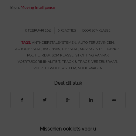
Bron:
Moving Intelligence
/
/
6 FEBRUARI 2018
0 REACTIES
DOOR
SCMKLASSE
TAGS:
ANTI-DIEFSTALSYSTEMEN
,
AUTO TERUGVINDEN
,
AUTODIEFSTAL
,
AVC
,
BMW
,
DIEFSTAL
,
MOVING INTELLIGENCE
,
POLITIE
,
RDW
,
SCM KLASSE
,
STICHTING AANPAK
VOERTUIGCRIMINALITEIT
,
TRACK & TRACE
,
VERZEKERAAR
,
VOERTUIGVOLGSYSTEEM
,
VOLKSWAGEN
Deel dit stuk
Misschien ook iets voor u