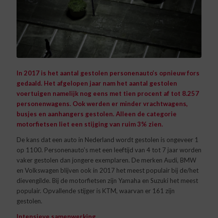
In 2017 is het aantal gestolen personenauto’s opnieuw fors
gedaald.
Het afgelopen jaar nam het aantal gestolen
voertuigen namelijk nog eens met tien procent af tot 8.257
personenwagens.
Ook werden er minder vrachtwagens,
busjes en aanhangers gestolen. Alleen de categorie
motorfietsen liet een stijging van ruim 3% zien.
De kans dat een auto in Nederland wordt gestolen is ongeveer 1
op 1100. Personenauto’s met een leeftijd van 4 tot 7 jaar worden
vaker gestolen dan jongere exemplaren. De merken Audi, BMW
en Volkswagen blijven ook in 2017 het meest populair bij de/het
dievengilde. Bij de motorfietsen zijn Yamaha en Suzuki het meest
populair. Opvallende stijger is KTM, waarvan er 161 zijn
gestolen.
Intensieve samenwerking