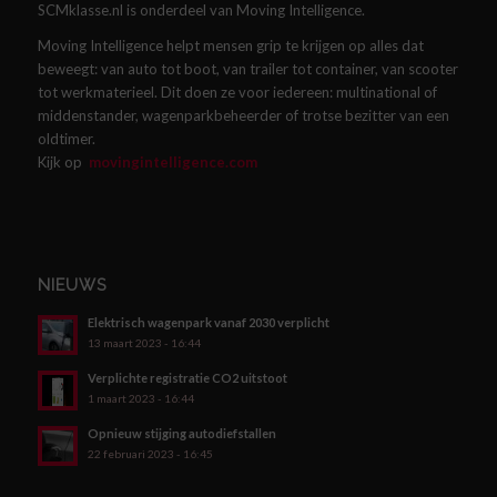
SCMklasse.nl is onderdeel van Moving Intelligence.
Moving Intelligence helpt mensen grip te krijgen op alles dat
beweegt: van auto tot boot, van trailer tot container, van scooter
tot werkmaterieel. Dit doen ze voor iedereen: multinational of
middenstander, wagenparkbeheerder of trotse bezitter van een
oldtimer.
Kijk op
movingintelligence.com
NIEUWS
Elektrisch wagenpark vanaf 2030 verplicht
13 maart 2023 - 16:44
Verplichte registratie CO2 uitstoot
1 maart 2023 - 16:44
Opnieuw stijging autodiefstallen
22 februari 2023 - 16:45