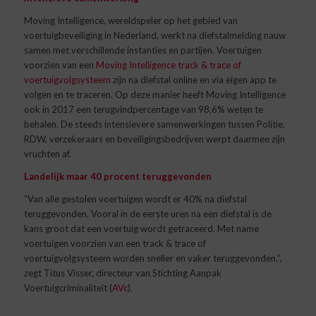
Moving Intelligence, wereldspeler op het gebied van
voertuigbeveiliging in Nederland, werkt na diefstalmelding nauw
samen met verschillende instanties en partijen. Voertuigen
voorzien van een
Moving Intelligence track & trace of
voertuigvolgsysteem
zijn na diefstal online en via eigen app te
volgen en te traceren. Op deze manier heeft Moving Intelligence
ook in 2017 een terugvindpercentage van 98,6% weten te
behalen. De steeds intensievere samenwerkingen tussen Politie,
RDW, verzekeraars en beveiligingsbedrijven werpt daarmee zijn
vruchten af.
Landelijk maar 40 procent teruggevonden
“Van alle gestolen voertuigen wordt er 40% na diefstal
teruggevonden. Vooral in de eerste uren na een diefstal is de
kans groot dat een voertuig wordt getraceerd. Met name
voertuigen voorzien van een track & trace of
voertuigvolgsysteem worden sneller en vaker teruggevonden.”,
zegt Titus Visser, directeur van Stichting Aanpak
Voertuigcriminaliteit (
AVc
).