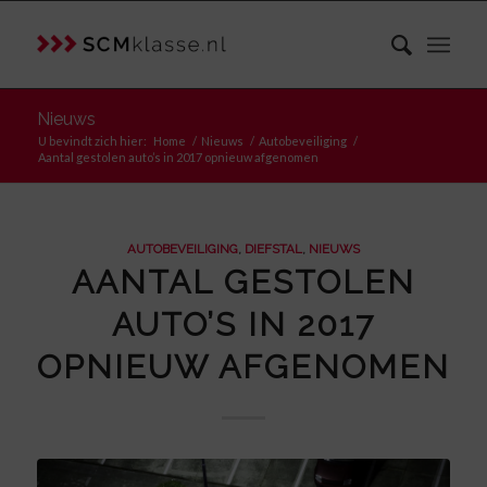
Nieuws
U bevindt zich hier:
Home
/
Nieuws
/
Autobeveiliging
/
Aantal gestolen auto’s in 2017 opnieuw afgenomen
AUTOBEVEILIGING
,
DIEFSTAL
,
NIEUWS
AANTAL GESTOLEN
AUTO’S IN 2017
OPNIEUW AFGENOMEN