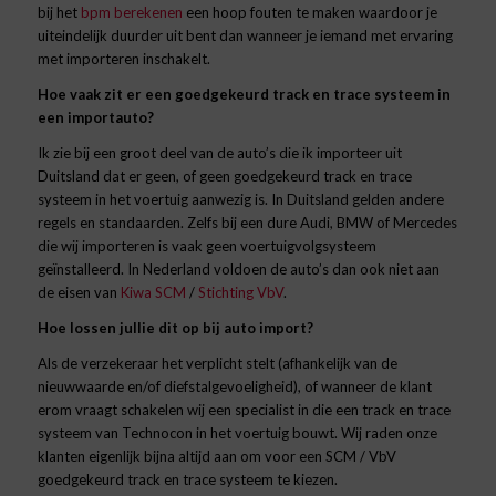
bij
het
bpm berekenen
een hoop fouten te maken waardoor je
uiteindelijk duurder uit bent dan wanneer je iemand met ervaring
met importeren
inschakelt.
Hoe vaak zit er een goedgekeurd track en trace systeem in
een importauto?
Ik zie bij een groot deel van de auto’s die ik importeer uit
Duitsland dat er geen, of geen goed
gekeurd
track en trace
systeem in het voertuig aanwezig is. In Duitsland gelden andere
regels en standaarden. Zelfs bij een dure Audi, BMW of Mercedes
die wij importeren is vaak geen voertuigvolgsysteem
geïnstalleerd. In Nederland voldoen de auto’s dan ook niet aan
de eisen van
Kiwa SCM
/
Stichting VbV
.
Hoe lossen jullie dit op bij auto import?
Als de verzekeraar het verplicht stelt
(afhankelijk van de
nieuwwaarde en/of diefstalgevoeligheid)
, of wanneer de klant
erom vraagt schakelen wij een specialist in die een track en trace
systeem van Technocon in het voertuig bouwt. Wij raden onze
klanten eigenlijk bijna altijd aan om voor een SCM / VbV
goedgekeurd track en trace systeem te kiezen.