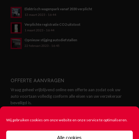
Elektrisch wagenpark vanaf 2030 verplicht
13 maart 2023 - 16:44
Verplichte registratie CO2 uitstoot
1 maart 2023 - 16:44
Opnieuw stijging autodiefstallen
22 februari 2023 - 16:45
OFFERTE AANVRAGEN
Vraag geheel vrijblijvend online een offerte aan zodat ook uw
auto voortaan volledig conform alle eisen van uw verzekeraar
beveiligd is.
Offerte aanvragen
Wij gebruiken cookies om onze website en onze service te optimaliseren.
Alle cookies