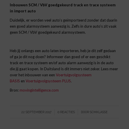
Inbouwen SCM / VbV goedgekeurd track en trace systeem
in import auto
Duidelijk, er worden veel auto’s geïmporteerd zonder dat daarin
een goed alarmsysteem aanwezig is. Zelfs in dure auto’s zit vaak
geen SCM / VbV goedgekeurd alarmsysteem.
Heb jij onlangs een auto laten importeren, heb je dit zelf gedaan
of ga je dit nog doen? Informeer dan goed of er een geschikt
track en trace systeem en/of auto alarm aanwezig is in de auto
die jij gaat kopen. In Duitsland is dit immers niet zeker. Lees meer
over het inbouwen van een
Voertuigvolgsysteem
BASIS
en
Voertuigvolgsysteem PLUS
.
Bron:
movingintelligence.com
/
/
22 SEPTEMBER 2017
0 REACTIES
DOOR
SCMKLASSE