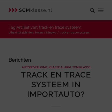
Tag Archief van: track en trace systeem
U bevindt zich hier:
Home
/
Nieuws
/
track en trace systeem
Berichten
AUTOBEVEILIGING
,
KLASSE ALARM
,
SCM KLASSE
TRACK EN TRACE
SYSTEEM IN
IMPORTAUTO?