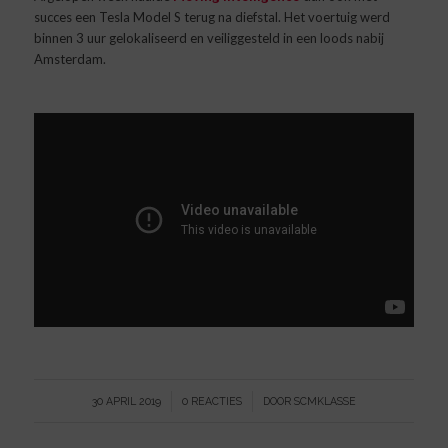
succes een Tesla Model S terug na diefstal. Het voertuig werd
binnen 3 uur gelokaliseerd en veiliggesteld in een loods nabij
Amsterdam.
/
/
30 APRIL 2019
0 REACTIES
DOOR
SCMKLASSE