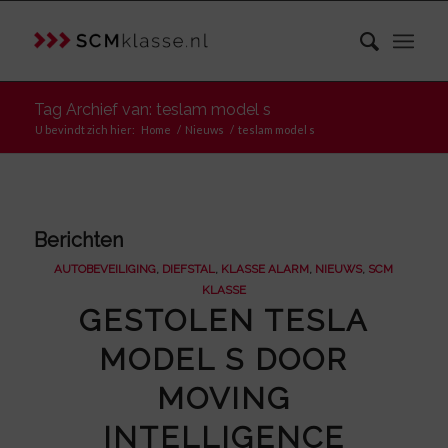
Tag Archief van: teslam model s
U bevindt zich hier:
Home
/
Nieuws
/
teslam model s
Berichten
AUTOBEVEILIGING
,
DIEFSTAL
,
KLASSE ALARM
,
NIEUWS
,
SCM
KLASSE
GESTOLEN TESLA
MODEL S DOOR
MOVING
INTELLIGENCE