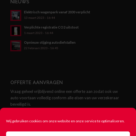
NIEUWS
Elektrisch wagenpark vanaf 2030 verplicht
13 maart 2023 - 16:44
Verplichte registratie CO2 uitstoot
1 maart 2023 - 16:44
Opnieuw stijging autodiefstallen
22 februari 2023 - 16:45
OFFERTE AANVRAGEN
Vraag geheel vrijblijvend online een offerte aan zodat ook uw
auto voortaan volledig conform alle eisen van uw verzekeraar
beveiligd is.
Offerte aanvragen
Wij gebruiken cookies om onze website en onze service te optimaliseren.