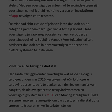
maken het de dievengilde steeds lastiger om voertuigen te
stelen. Met een voertuigvolgsysteem of terugvindsysteem zijn
voertuigen namelijk altijd real-time via een online platform
of
app
te volgen en te traceren.
De misdaad richt zich de afgelopen jaren dan ook op de
categorie personenvoertuigen van 4 tot 7 jaar oud. Deze
voertuigen zijn vaak nog voorzien van een verouderde
voertuigbeveiliging. Stichting Aanpak Voertuigcriminaliteit
adviseert dan ook om in deze voertuigen moderne anti-
diefstalsystemen te installeren.
Vind uw auto terug na diefstal
Het aantal teruggevonden voertuigen wat na de 1e dag is
teruggevonden is in 2016 gestegen met 6%. Dit hogere
terugvindpercentage is te danken aan de nieuwe manier van
aangifte, de nieuwe generatie terugvindsystemen en
voertuigvolgsystemen als
Mi50
van Moving Intelligence. Deze
systemen maken het mogelijk om uw voertuig na diefstal op te
sporen, te traceren en veilig te laten stellen.