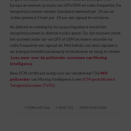
Europa en werken op basis van GPS/GMS en radio frequentie. De
terugvindsystemen zenden standaard eenmaal per 24 uur en
indien gewenst 3 keer per 24 uur een signaal te versturen.
Na diefstal en melding bij de opsporingsdienst wordt het
terugvindsysteem in diefstal modus gezet. Op dat moment zendt
het systeem ieder uur via GPS of GSM en iedere seconde via
radio frequentie een signaal uit. Met behulp van deze signalen is
uw transportmiddel nauwkeurig te lokaliseren en terug te vinden.
Lees meer over de peilzender systemen van Moving
Intelligence
Kiwa SCM certificaat nodig voor uw verzekeraar? De
Mi9
peilzender
van Moving Intelligence is een
SCM gecertificeerd
Terugvindsysteem (TV01)
.
/
/
7 FEBRUARI 2019
0 REACTIES
DOOR
SCMKLASSE