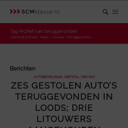
Tag Archief van: teruggevonden
U bevindt zich hier:
Home
/
Nieuws
/
teruggevonden
Berichten
AUTOBEVEILIGING
,
DIEFSTAL
,
NIEUWS
ZES GESTOLEN AUTO’S
TERUGGEVONDEN IN
LOODS; DRIE
LITOUWERS