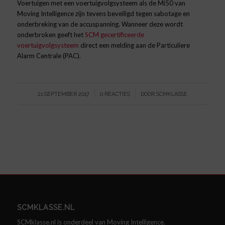
Voertuigen met een voertuigvolgsysteem als de Mi50 van
Moving Intelligence zijn tevens beveiligd tegen sabotage en
onderbreking van de accuspanning. Wanneer deze wordt
onderbroken geeft het
SCM gecertificeerde
voertuigvolgsysteem
direct een melding aan de Particuliere
Alarm Centrale (PAC).
/
/
21 SEPTEMBER 2017
0 REACTIES
DOOR
SCMKLASSE
SCMKLASSE.NL
SCMklasse.nl is onderdeel van Moving Intelligence.