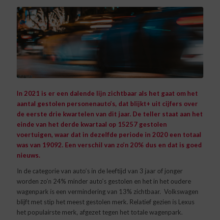
In 2021 is er een dalende lijn zichtbaar als het gaat om het
aantal gestolen personenauto’s, dat blijkt+ uit cijfers over
de eerste drie kwartelen van dit jaar. De teller staat aan het
einde van het derde kwartaal op 15257 gestolen
voertuigen, waar dat in dezelfde periode in 2020 een totaal
was van 19092. Een verschil van zo’n 20% dus en dat is goed
nieuws.
In de categorie van auto’s in de leeftijd van 3 jaar of jonger
worden zo’n 24% minder auto’s gestolen en het in het oudere
wagenpark is een vermindering van 13% zichtbaar. Volkswagen
blijft met stip het meest gestolen merk. Relatief gezien is Lexus
het populairste merk, afgezet tegen het totale wagenpark.