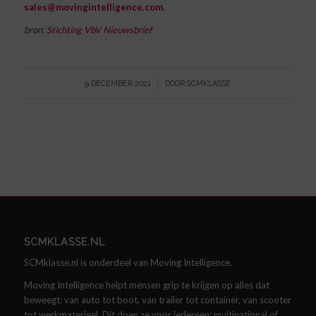
sales@movingintelligence.com
.
bron:
Stichting VbV Nieuwsbrief
/
9 DECEMBER 2021
DOOR
SCMKLASSE
SCMKLASSE.NL
SCMklasse.nl is onderdeel van Moving Intelligence.
Moving Intelligence helpt mensen grip te krijgen op alles dat
beweegt: van auto tot boot, van trailer tot container, van scooter
tot werkmaterieel. Dit doen ze voor iedereen: multinational of