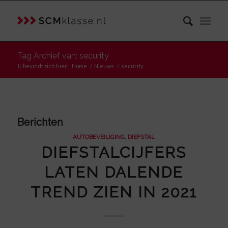
Tag Archief van: security
U bevindt zich hier:
Home
/
Nieuws
/
security
Berichten
AUTOBEVEILIGING
,
DIEFSTAL
DIEFSTALCIJFERS
LATEN DALENDE
TREND ZIEN IN 2021