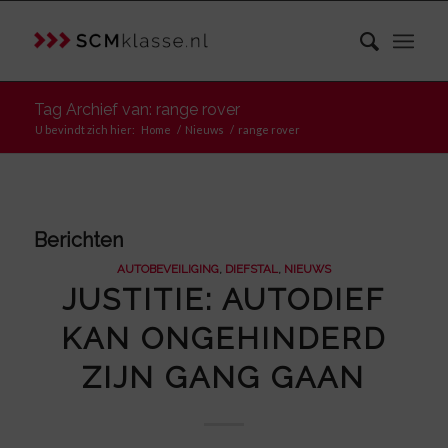
Tag Archief van: range rover
U bevindt zich hier:
Home
/
Nieuws
/
range rover
Berichten
AUTOBEVEILIGING
,
DIEFSTAL
,
NIEUWS
JUSTITIE: AUTODIEF
KAN ONGEHINDERD
ZIJN GANG GAAN