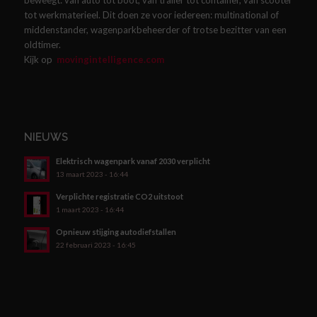
beweegt: van auto tot boot, van trailer tot container, van scooter
tot werkmaterieel. Dit doen ze voor iedereen: multinational of
middenstander, wagenparkbeheerder of trotse bezitter van een
oldtimer.
Kijk op
movingintelligence.com
NIEUWS
Elektrisch wagenpark vanaf 2030 verplicht
13 maart 2023 - 16:44
Verplichte registratie CO2 uitstoot
1 maart 2023 - 16:44
Opnieuw stijging autodiefstallen
22 februari 2023 - 16:45