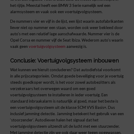
het rijtje. Meestal heeft een BMW 3 Serie namelijk wel een
alarmsysteem en vaak ook een voertuigvolgsysteem.
De nummers vier en vijf in de lijst, een lijst waarin autofabrikanten
liever niet op nummer een staan, worden ook weer bekleed door
auto’s met een relatief lage aanschafwaarde. Nummer vier is de
Opel Corsa en nummer vijf de Seat Ibiza. Wederom auto’s waarin
vaak geen
voertuigvolgsysteem
aanwezig is.
Conclusie: Voertuigvolgsysteem inbouwen
Wat kunnen we hieruit concluderen? Dat autodiefstal voorkomt
in alle prijscategorieën. Omdat goede beveiliging voor je voertuig
steeds goedkoper wordt, is het voor zowel autobezitters als
verzekeraars het overwegen waard om een goed
voertuigvolgsysteem te installeren in ieder voertuig. Een
standaard inbraakalarm is natuurlijk al goed, maar het beste is
een voertuigvolgsysteem uit de klasse SCM VVS Basis+. Dus
inclusief jamming detectie. Jamming betekent het gebruik van een
‘stoorzender’. Autodieven halen het signaal dat het
voertuigvolgsysteem uitzendt uit de lucht met een stuurzender.
Met jamming detectie zijn we ook daar weer tegen opgewassen.