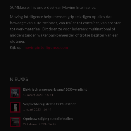
SCMklasse.nl is onderdeel van Moving Intelligence.
Moving Intelligence helpt mensen grip te krijgen op alles dat
beweegt: van auto tot boot, van trailer tot container, van scooter
tot werkmaterieel. Dit doen ze voor iedereen: multinational of
middenstander, wagenparkbeheerder of trotse bezitter van een
oldtimer.
Kijk op
movingintelligence.com
NIEUWS
Elektrisch wagenpark vanaf 2030 verplicht
13 maart 2023 - 16:44
Verplichte registratie CO2 uitstoot
1 maart 2023 - 16:44
Opnieuw stijging autodiefstallen
22 februari 2023 - 16:45