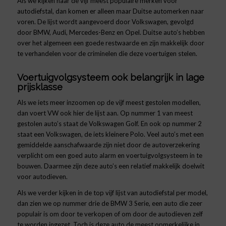
Als we kijken naar de vijf meest populaire merken voor
autodiefstal, dan komen er alleen maar Duitse automerken naar
voren. De lijst wordt aangevoerd door Volkswagen, gevolgd
door BMW, Audi, Mercedes-Benz en Opel. Duitse auto’s hebben
over het algemeen een goede restwaarde en zijn makkelijk door
te verhandelen voor de criminelen die deze voertuigen stelen.
Voertuigvolgsysteem ook belangrijk in lage
prijsklasse
Als we iets meer inzoomen op de vijf meest gestolen modellen,
dan voert VW ook hier de lijst aan. Op nummer 1 van meest
gestolen auto’s staat de Volkswagen Golf. En ook op nummer 2
staat een Volkswagen, de iets kleinere Polo. Veel auto’s met een
gemiddelde aanschafwaarde zijn niet door de autoverzekering
verplicht om een goed auto alarm en voertuigvolgsysteem in te
bouwen. Daarmee zijn deze auto’s een relatief makkelijk doelwit
voor autodieven.
Als we verder kijken in de top vijf lijst van autodiefstal per model,
dan zien we op nummer drie de BMW 3 Serie, een auto die zeer
populair is om door te verkopen of om door de autodieven zelf
te worden ingezet. Toch is deze auto de meest opmerkelijke in