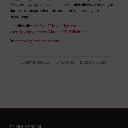
Een voertuigvolgsysteem installeren is niet alleen verstandig in
dure auto’s, maar zeker ook voor auto’s uit een lagere
prijscategorie.
Lees hier alles de
Kiwa SCM goedgekeurde
voertuigvolgsystemen (Klasse 4/5):
Klik hier
Bron:
moving intelligence.com
/
/
21 SEPTEMBER 2017
0 REACTIES
DOOR
SCMKLASSE
SCMKLASSE.NL