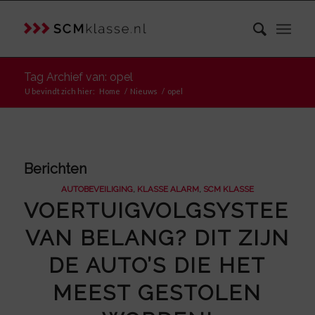
Tag Archief van: opel
U bevindt zich hier:
Home
/
Nieuws
/
opel
Berichten
AUTOBEVEILIGING
,
KLASSE ALARM
,
SCM KLASSE
VOERTUIGVOLGSYSTEEM
VAN BELANG? DIT ZIJN
DE AUTO’S DIE HET
MEEST GESTOLEN