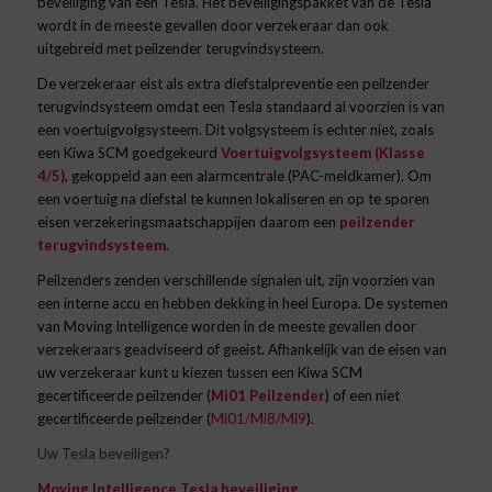
beveiliging van een Tesla. Het beveiligingspakket van de Tesla
wordt in de meeste gevallen door verzekeraar dan ook
uitgebreid met peilzender terugvindsysteem.
De verzekeraar eist als extra diefstalpreventie een peilzender
terugvindsysteem omdat een Tesla standaard al voorzien is van
een voertuigvolgsysteem. Dit volgsysteem is echter niet, zoals
een Kiwa SCM goedgekeurd
Voertuigvolgsysteem (Klasse
4/5)
, gekoppeld aan een alarmcentrale (PAC-meldkamer). Om
een voertuig na diefstal te kunnen lokaliseren en op te sporen
eisen verzekeringsmaatschappijen daarom een
peilzender
terugvindsysteem
.
Peilzenders zenden verschillende signalen uit, zijn voorzien van
een interne accu en hebben dekking in heel Europa. De systemen
van Moving Intelligence worden in de meeste gevallen door
verzekeraars geadviseerd of geeist. Afhankelijk van de eisen van
uw verzekeraar kunt u kiezen tussen een Kiwa SCM
gecertificeerde peilzender (
Mi01 Peilzender
) of een niet
gecertificeerde peilzender (
Mi01/Mi8/Mi9
).
Uw Tesla beveiligen?
Moving Intelligence Tesla beveiliging