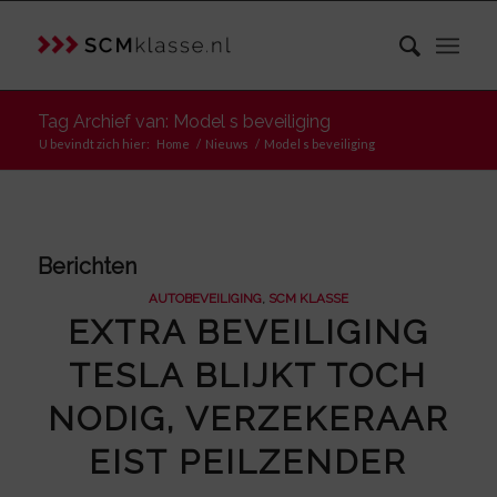
Tag Archief van: Model s beveiliging
U bevindt zich hier:
Home
/
Nieuws
/
Model s beveiliging
Berichten
AUTOBEVEILIGING
,
SCM KLASSE
EXTRA BEVEILIGING
TESLA BLIJKT TOCH
NODIG, VERZEKERAAR
EIST PEILZENDER