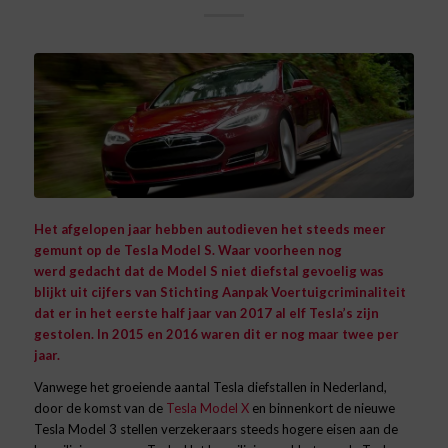
Het afgelopen jaar hebben autodieven het steeds meer
gemunt op de Tesla Model S. Waar voorheen nog
werd gedacht dat de Model S niet diefstal gevoelig was
blijkt uit cijfers van Stichting Aanpak Voertuigcriminaliteit
dat er in het eerste half jaar van 2017 al elf Tesla’s zijn
gestolen. In 2015 en 2016 waren dit er nog maar twee per
jaar.
Vanwege het groeiende aantal Tesla diefstallen in Nederland,
door de komst van de
Tesla Model X
en binnenkort de nieuwe
Tesla Model 3 stellen verzekeraars steeds hogere eisen aan de