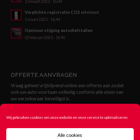
13 maart 2023 - 16:44
Verplichte registratie CO2 uitstoot
1 maart 2023 - 16:44
Opnieuw stijging autodiefstallen
22 februari 2023 - 16:45
OFFERTE AANVRAGEN
Vraag geheel vrijblijvend online een offerte aan zodat
ook uw auto voortaan volledig conform alle eisen van
uw verzekeraar beveiligd is.
Offerte aanvragen
Wij gebruiken cookies om onze website en onze service te optimaliseren.
Alle cookies