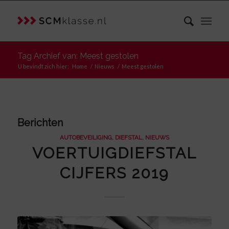
Tag Archief van: Meest gestolen
U bevindt zich hier:
Home
/
Nieuws
/
Meest gestolen
Berichten
AUTOBEVEILIGING
,
DIEFSTAL
,
NIEUWS
VOERTUIGDIEFSTAL
CIJFERS 2019