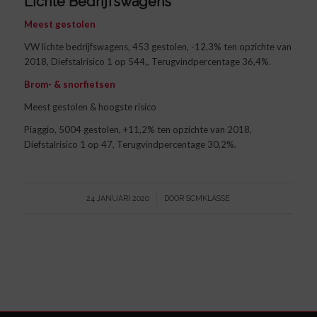
Lichte Bedrijfswagens
Meest gestolen
VW lichte bedrijfswagens, 453 gestolen, -12,3% ten opzichte van
2018, Diefstalrisico 1 op 544,, Terugvindpercentage 36,4%.
Brom- & snorfietsen
Meest gestolen & hoogste risico
Piaggio, 5004 gestolen, +11,2% ten opzichte van 2018,
Diefstalrisico 1 op 47, Terugvindpercentage 30,2%.
/
24 JANUARI 2020
DOOR
SCMKLASSE