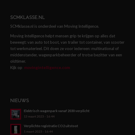
SCMKLASSE.NL
SCMklasse.nl is onderdeel van Moving Intelligence.
Moving Intelligence helpt mensen grip te krijgen op alles dat
beweegt: van auto tot boot, van trailer tot container, van scooter
tot werkmaterieel. Dit doen ze voor iedereen: multinational of
middenstander, wagenparkbeheerder of trotse bezitter van een
oldtimer.
Kijk op
movingintelligence.com
NIEUWS
Elektrisch wagenpark vanaf 2030 verplicht
13 maart 2023 - 16:44
Verplichte registratie CO2 uitstoot
1 maart 2023 - 16:44