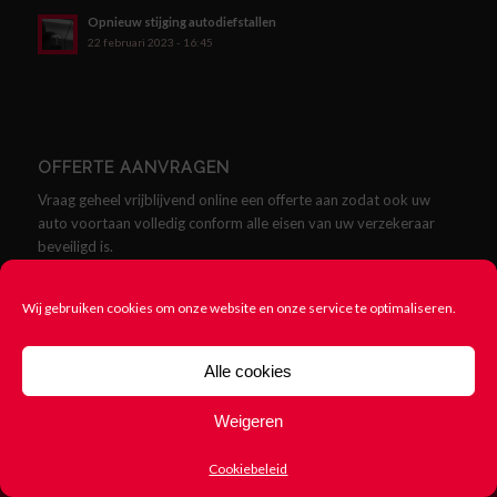
Opnieuw stijging autodiefstallen
22 februari 2023 - 16:45
OFFERTE AANVRAGEN
Vraag geheel vrijblijvend online een offerte aan zodat ook uw
auto voortaan volledig conform alle eisen van uw verzekeraar
beveiligd is.
Offerte aanvragen
Wij gebruiken cookies om onze website en onze service te optimaliseren.
Alle cookies
Weigeren
© Copyright - SCMklasse.nl - Alles over SCM Klasse Alarmen -
Cookie
beleid
-
Rittenregistratie nodig? 123Rittenregistratie.nl
Cookiebeleid