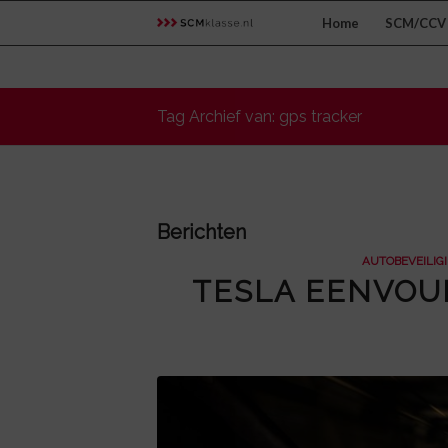
Home
SCM/CCV 
Tag Archief van: gps tracker
Berichten
AUTOBEVEILIG
TESLA EENVOUD