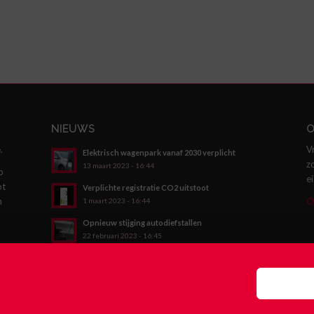
NIEUWS
O
.
V
Elektrisch wagenpark vanaf 2030 verplicht
z
13 maart 2023 - 16:44
p
e
ot
Verplichte registratie CO2 uitstoot
n
O
1 maart 2023 - 16:44
Opnieuw stijging autodiefstallen
22 februari 2023 - 16:45