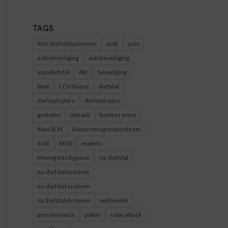
TAGS
Anti-diefstalsystemen
audi
auto
auto beveiliging
autobeveiliging
autodiefstal
AVc
beveiliging
bmw
CCV Klasse
diefstal
diefstalcijfers
diefstalrisico
gestolen
inbraak
keyless entry
Kiwa SCM
klasse terugvindsysteem
mi01
Mi50
model s
Moving Intelligence
na-diefstal
na-diefstalsysteem
na-diefstal systeem
na diefstalstysteem
peilzender
personenauto
politie
relay attack