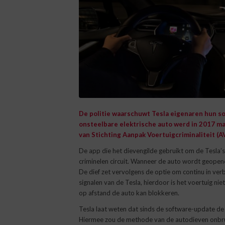
De politie waarschuwt Tesla eigenaren hun s
onsteelbare elektrische auto werd in 2017 maa
van Stichting Aanpak Voertuigcriminaliteit (A
De app die het dievengilde gebruikt om de Tesla’s 
criminelen circuit. Wanneer de auto wordt geopend
De dief zet vervolgens de optie om continu in ver
signalen van de Tesla, hierdoor is het voertuig 
op afstand de auto kan blokkeren.
Tesla laat weten dat sinds de software-update de 
Hiermee zou de methode van de autodieven onbrui