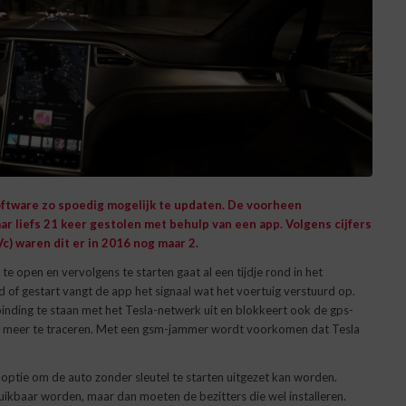
oftware zo spoedig mogelijk te updaten. De voorheen
r liefs 21 keer gestolen met behulp van een app. Volgens cijfers
Vc) waren dit er in 2016 nog maar 2.
te open en vervolgens te starten gaat al een tijdje rond in het
 of gestart vangt de app het signaal wat het voertuig verstuurd op.
binding te staan met het Tesla-netwerk uit en blokkeert ook de gps-
niet meer te traceren. Met een gsm-jammer wordt voorkomen dat Tesla
optie om de auto zonder sleutel te starten uitgezet kan worden.
kbaar worden, maar dan moeten de bezitters die wel installeren.