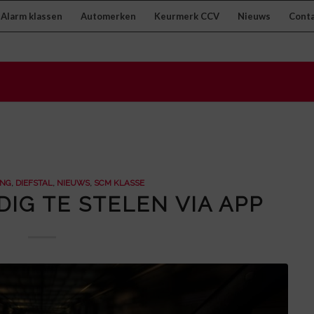
Alarm klassen
Automerken
Keurmerk CCV
Nieuws
Cont
ING
,
DIEFSTAL
,
NIEUWS
,
SCM KLASSE
IG TE STELEN VIA APP