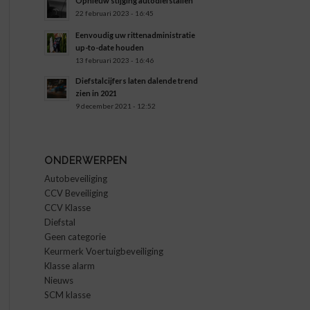
Opnieuw stijging autodiefstallen
22 februari 2023 - 16:45
Eenvoudig uw rittenadministratie
up-to-date houden
13 februari 2023 - 16:46
Diefstalcijfers laten dalende trend
zien in 2021
9 december 2021 - 12:52
ONDERWERPEN
Autobeveiliging
CCV Beveiliging
CCV Klasse
Diefstal
Geen categorie
Keurmerk Voertuigbeveiliging
Klasse alarm
Nieuws
SCM klasse