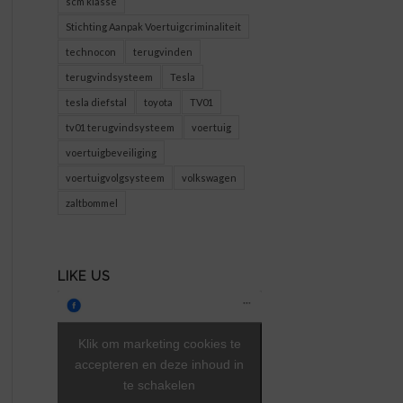
scm klasse
Stichting Aanpak Voertuigcriminaliteit
technocon
terugvinden
terugvindsysteem
Tesla
tesla diefstal
toyota
TV01
tv01 terugvindsysteem
voertuig
voertuigbeveiliging
voertuigvolgsysteem
volkswagen
zaltbommel
LIKE US
Klik om marketing cookies te
accepteren en deze inhoud in
te schakelen