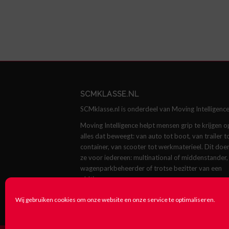
SCMKLASSE.NL
SCMklasse.nl is onderdeel van Moving Intelligence
Moving Intelligence helpt mensen grip te krijgen o
alles dat beweegt: van auto tot boot, van trailer t
container, van scooter tot werkmaterieel. Dit doe
ze voor iedereen: multinational of middenstander,
wagenparkbeheerder of trotse bezitter van een
oldtimer.
Kijk op
movingintelligence.com
Wij gebruiken cookies om onze website en onze service te optimaliseren.