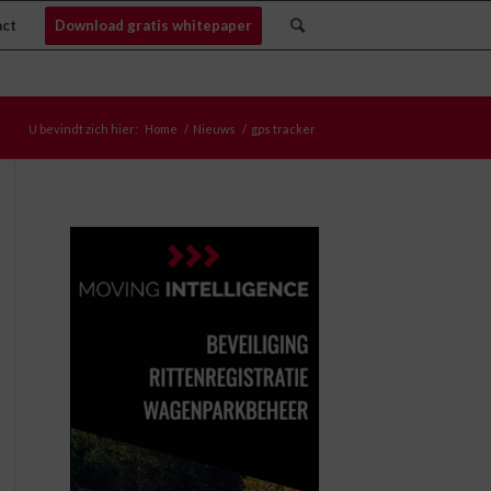
act
Download gratis whitepaper
U bevindt zich hier:
Home
/
Nieuws
/
gps tracker