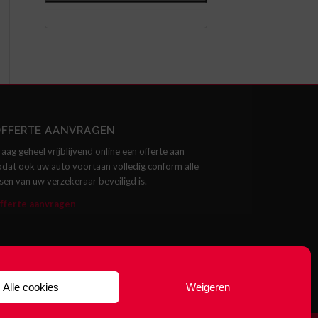
FFERTE AANVRAGEN
raag geheel vrijblijvend online een offerte aan
odat ook uw auto voortaan volledig conform alle
isen van uw verzekeraar beveiligd is.
fferte aanvragen
Alle cookies
Weigeren