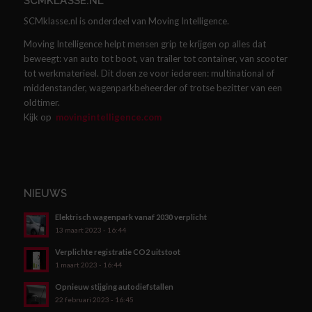
SCMKLASSE.NL
SCMklasse.nl is onderdeel van Moving Intelligence.
Moving Intelligence helpt mensen grip te krijgen op alles dat
beweegt: van auto tot boot, van trailer tot container, van scooter
tot werkmaterieel. Dit doen ze voor iedereen: multinational of
middenstander, wagenparkbeheerder of trotse bezitter van een
oldtimer.
Kijk op
movingintelligence.com
NIEUWS
Elektrisch wagenpark vanaf 2030 verplicht
13 maart 2023 - 16:44
Verplichte registratie CO2 uitstoot
1 maart 2023 - 16:44
Opnieuw stijging autodiefstallen
22 februari 2023 - 16:45