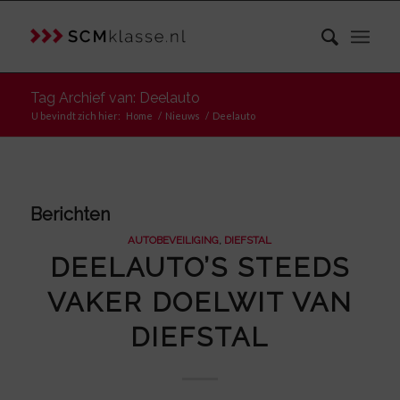
Tag Archief van: Deelauto
U bevindt zich hier:
Home
/
Nieuws
/
Deelauto
Berichten
AUTOBEVEILIGING
,
DIEFSTAL
DEELAUTO’S STEEDS
VAKER DOELWIT VAN
DIEFSTAL