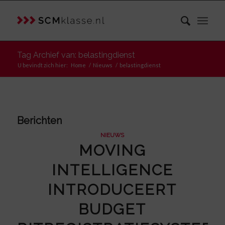
Tag Archief van: belastingdienst
U bevindt zich hier:
Home
/
Nieuws
/
belastingdienst
Berichten
NIEUWS
MOVING
INTELLIGENCE
INTRODUCEERT
BUDGET