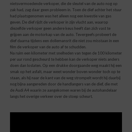
nietsvermoedende verkoper, die de sleutel van de auto nog op
zak had, zag daar geen probleem in. Toen de dief achter het stuur
had plaatsgenomen was het alleen nog een kwestie van gas
geven. De dief rijdt de verkoper in zijn vlucht aan, waarop
diezelfde verkoper geen andere keus heeft dan zich vast te
grijpen aan de motorkap van de auto. Tevergeefs probeert de
dief daarna tijdens een dollemansrit die niet zou misstaan in een
film de verkoper van de auto af te schudden.
Na ruim een kilometer met snelheden van tegen de 100 kilometer
per uur rond gescheurd te hebben kan de verkoper niets anders
doen dan loslaten. Op een drukke doorgaande weg maakt hij een
smak op het asfalt, maar weet wonder boven wonder toch op te
staan, als hij naar de kant van de weg strompelt wordt hij daarbij
nog bijna aangereden door de handlangers van de dief, die met
de Audi A4 waarin ze aangekomen waren bij de autohandelaar
langs het overige verkeer over de stoep scheurt.