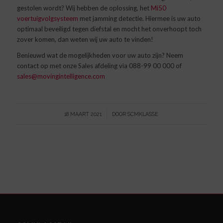
gestolen wordt? Wij hebben de oplossing, het
Mi50
voertuigvolgsysteem
met jamming detectie. Hiermee is uw auto
optimaal beveiligd tegen diefstal en mocht het onverhoopt toch
zover komen, dan weten wij uw auto te vinden!
Benieuwd wat de mogelijkheden voor uw auto zijn? Neem
contact op met onze Sales afdeling via 088-99 00 000 of
sales@movingintelligence.com
/
18 MAART 2021
DOOR
SCMKLASSE