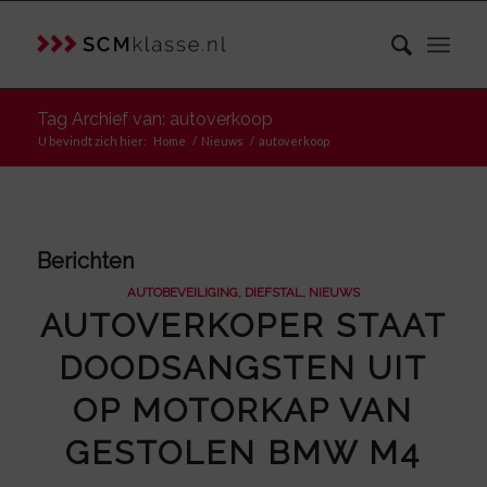
Tag Archief van: autoverkoop
U bevindt zich hier:
Home
/
Nieuws
/
autoverkoop
Berichten
AUTOBEVEILIGING
,
DIEFSTAL
,
NIEUWS
AUTOVERKOPER STAAT
DOODSANGSTEN UIT
OP MOTORKAP VAN
GESTOLEN BMW M4