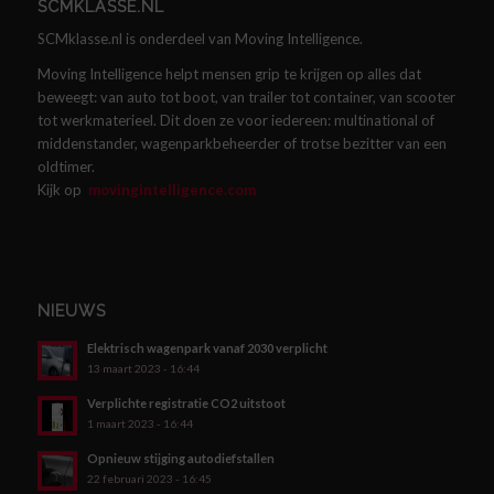
SCMKLASSE.NL
SCMklasse.nl is onderdeel van Moving Intelligence.
Moving Intelligence helpt mensen grip te krijgen op alles dat
beweegt: van auto tot boot, van trailer tot container, van scooter
tot werkmaterieel. Dit doen ze voor iedereen: multinational of
middenstander, wagenparkbeheerder of trotse bezitter van een
oldtimer.
Kijk op
movingintelligence.com
NIEUWS
Elektrisch wagenpark vanaf 2030 verplicht
13 maart 2023 - 16:44
Verplichte registratie CO2 uitstoot
1 maart 2023 - 16:44
Opnieuw stijging autodiefstallen
22 februari 2023 - 16:45