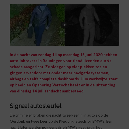
In de nacht van zondag 14 op maandag 15 juni 2020 hebben
auto-inbrekers in Beuningen voor tienduizenden euro’s
schade aangericht. Ze sloegen op vier plekken toe en
gingen ervandoor met onder meer navigatiesystemen,
airbags en zelfs complete dashboards. Hun werkwijze staat
op beeld en Opsporing Verzocht heeft er in de uitzending
van dinsdag 14 juli aandacht aanbesteed.
Signaal autosleutel
De criminelen braken die nacht twee keer in in auto’s op de
Oerdonk en twee keer op de Kleidonk, steeds bij BMW’s. Een
nacht later werden nog eens drie BMW’s gestript in het