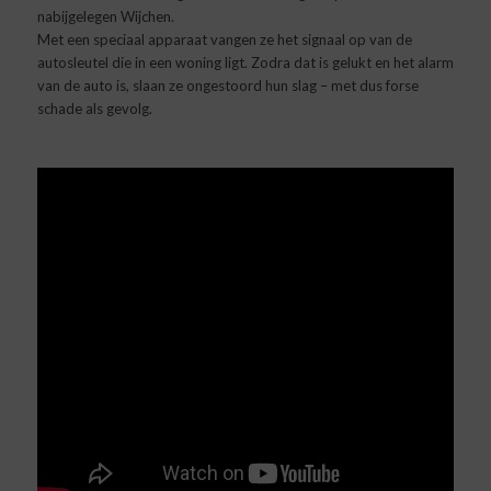
nabijgelegen Wijchen.
Met een speciaal apparaat vangen ze het signaal op van de
autosleutel die in een woning ligt. Zodra dat is gelukt en het alarm
van de auto is, slaan ze ongestoord hun slag – met dus forse
schade als gevolg.