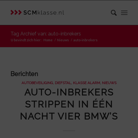
Tag Archief van: auto-inbrekers
U bevindt zich hier:
Home
/
Nieuws
/
auto-inbrekers
Berichten
AUTOBEVEILIGING
,
DIEFSTAL
,
KLASSE ALARM
,
NIEUWS
AUTO-INBREKERS
STRIPPEN IN ÉÉN
NACHT VIER BMW’S