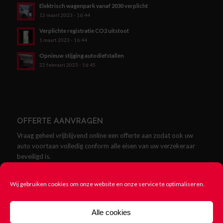
Elektrisch wagenpark vanaf 2030 verplicht
13 maart 2023 - 16:44
Verplichte registratie CO2 uitstoot
1 maart 2023 - 16:44
Opnieuw stijging autodiefstallen
22 februari 2023 - 16:45
OFFERTE AANVRAGEN
Vraag geheel vrijblijvend online een offerte aan zodat ook uw
auto voortaan volledig conform alle eisen van uw verzekeraar
beveiligd is.
Offerte aanvragen
Wij gebruiken cookies om onze website en onze service te optimaliseren.
Alle cookies