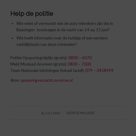
Help de politie
Wie weet of vermoedt wie de auto-inbrekers zijn die in
Beuningen toesloegen in de nacht van 14 op 15 juni?
Wie heeft informatie over de huidige of een eerdere
verblijfplaats van deze criminelen?
Politie Opsporingstiplijn (gratis):
0800 – 6070
Meld Misdaad Anoniem (gratis):
0800 – 7000
Team Nationale Inlichtingen (lokaal tarief):
079 – 3458999
Bron:
opsporingverzocht.avrotros.nl
/
15 JULI 2020
DOOR
SCMKLASSE