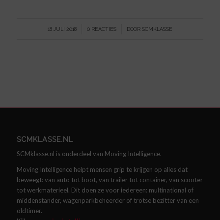
/
/
18 JULI 2018
0 REACTIES
DOOR
SCMKLASSE
SCMKLASSE.NL
SCMklasse.nl is onderdeel van Moving Intelligence.
Moving Intelligence helpt mensen grip te krijgen op alles dat
beweegt: van auto tot boot, van trailer tot container, van scooter
tot werkmaterieel. Dit doen ze voor iedereen: multinational of
middenstander, wagenparkbeheerder of trotse bezitter van een
oldtimer.