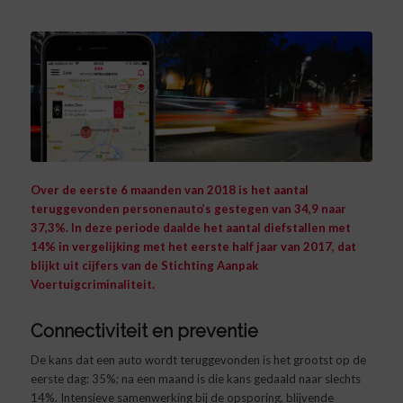
Over de eerste 6 maanden van 2018 is het aantal
teruggevonden personenauto’s gestegen van 34,9 naar
37,3%. In deze periode daalde het aantal diefstallen met
14% in vergelijking met het eerste half jaar van 2017, dat
blijkt uit cijfers van de Stichting Aanpak
Voertuigcriminaliteit.
Connectiviteit en preventie
De kans dat een auto wordt teruggevonden is het grootst op de
eerste dag: 35%; na een maand is die kans gedaald naar slechts
14%. Intensieve samenwerking bij de opsporing, blijvende