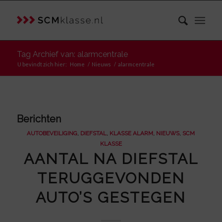
Tag Archief van: alarmcentrale
U bevindt zich hier:
Home
/
Nieuws
/
alarmcentrale
Berichten
AUTOBEVEILIGING
,
DIEFSTAL
,
KLASSE ALARM
,
NIEUWS
,
SCM
KLASSE
AANTAL NA DIEFSTAL
TERUGGEVONDEN
AUTO’S GESTEGEN