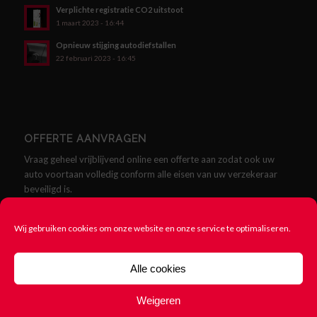
Verplichte registratie CO2 uitstoot
1 maart 2023 - 16:44
Opnieuw stijging autodiefstallen
22 februari 2023 - 16:45
OFFERTE AANVRAGEN
Vraag geheel vrijblijvend online een offerte aan zodat ook uw
auto voortaan volledig conform alle eisen van uw verzekeraar
beveiligd is.
Offerte aanvragen
Wij gebruiken cookies om onze website en onze service te optimaliseren.
Alle cookies
Weigeren
© Copyright - SCMklasse.nl - Alles over SCM Klasse Alarmen -
Cookie
beleid
-
Rittenregistratie nodig? 123Rittenregistratie.nl