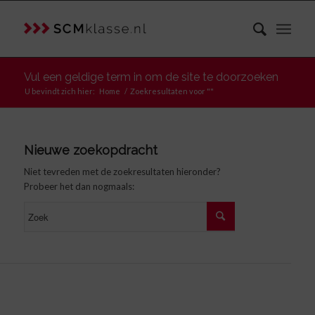
Vul een geldige term in om de site te doorzoeken
U bevindt zich hier:
Home
/
Zoekresultaten voor ""
Nieuwe zoekopdracht
Niet tevreden met de zoekresultaten hieronder?
Probeer het dan nogmaals: