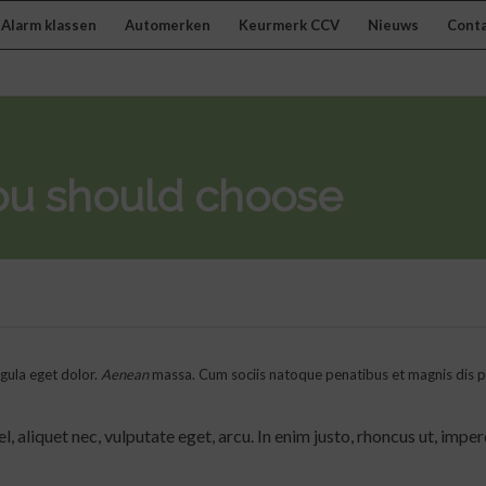
Alarm klassen
Automerken
Keurmerk CCV
Nieuws
Cont
u should choose
gula eget dolor.
Aenean
massa. Cum sociis natoque penatibus et magnis dis pa
, aliquet nec, vulputate eget, arcu. In enim justo, rhoncus ut, imper