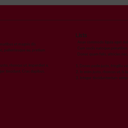
Lists
Anan commodo ligula eget dol
natibus et magnis dis
Cum sociis natoque penatibus 
ec, pellentesque eu, pretium
Donec quam felis, ultricies nec
 justo, rhoncus ut, imperdiet a,
Donec pede justo, fringilla ve
ger tincidunt. Cras dapibus.
In enim justo, rhoncus ut, is i
Integer tinciduntentum sempe