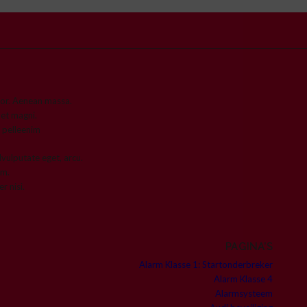
or. Aenean massa.
et magni.
, pelleenim
lvulputate eget, arcu.
um.
r nisi.
PAGINA’S
Alarm Klasse 1: Startonderbreker
Alarm Klasse 4
Alarmsysteem