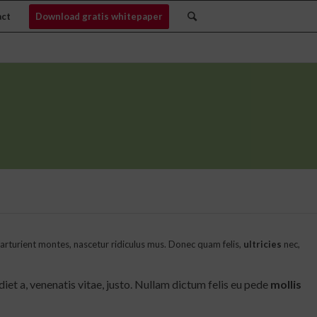
act
Download gratis whitepaper
rturient montes, nascetur ridiculus mus. Donec quam felis,
ultricies
nec,
diet a, venenatis vitae, justo. Nullam dictum felis eu pede
mollis