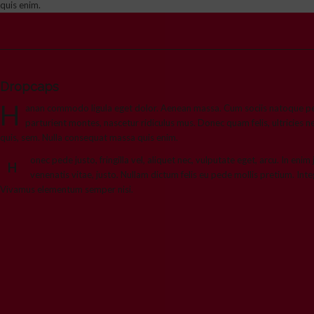
quis enim.
Dropcaps
H
anan commodo ligula eget dolor. Aenean massa. Cum sociis natoque pe
parturient montes, nascetur ridiculus mus. Donec quam felis, ultricies n
quis, sem. Nulla consequat massa quis enim.
onec pede justo, fringilla vel, aliquet nec, vulputate eget, arcu. In enim
H
venenatis vitae, justo. Nullam dictum felis eu pede mollis pretium. Inte
Vivamus elementum semper nisi.