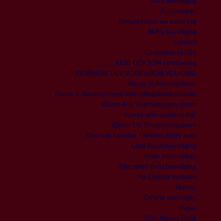
Audi beveiliging
Automerken
Bedankt voor uw aanvraag
BMW beveiliging
Contact
Cookiebeleid (EU)
KE01 CCV SCM certificering
KEURMERK CCV VOERTUIGBEVEILIGING
Klasse 2: Alarmsysteem
Klasse 3: Alarmsysteem met hellingshoekdetectie
Klasse 4/5: Voertuigvolgsysteem
Klasse auto alarm nodig?
Klasse TV: Terugvindsysteem
Kooi van Faraday – Keyless Entry auto
Land Rover beveiliging
Meer automerken
Mercedes-Benz beveiliging
Na-Diefstal systeem
Nieuws
Offerte aanvragen
Pages
SCM Klasse TV01