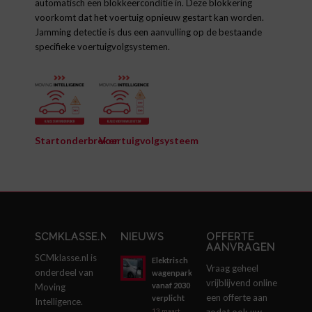
automatisch een blokkeerconditie in. Deze blokkering
voorkomt dat het voertuig opnieuw gestart kan worden.
Jamming detectie is dus een aanvulling op de bestaande
specifieke voertuigvolgsystemen.
Startonderbreker
Voertuigvolgsysteem
SCMKLASSE.NL
NIEUWS
OFFERTE
AANVRAGEN
SCMklasse.nl is
Elektrisch
Vraag geheel
onderdeel van
wagenpark
vrijblijvend online
vanaf 2030
Moving
een offerte aan
verplicht
Intelligence.
zodat ook uw
13 maart