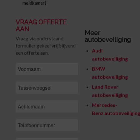
meldkamer)
VRAAG OFFERTE
AAN
Meer
Vraag via onderstaand
autobeveiliging
formulier geheel vrijblijvend
Audi
een offerte aan.
autobeveiliging
FirstName
BMW
autobeveiliging
MiddleName
Land Rover
autobeveiliging
LastName
*
Mercedes-
Benz autobeveiligin
Phone
*