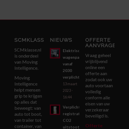
SCMKLASSE.NL
NIEUWS
OFFERTE
AANVRAGEN
SCMklasse.nl
Elektrisch
Vraag geheel
is onderdeel
wagenpark
vrijblijvend
van Moving
vanaf
online een
Intelligence.
2030
offerte aan
verplicht
Moving
zodat ook uw
Intelligence
13 maart
auto voortaan
helpt mensen
2023 -
volledig
grip te krijgen
conform alle
16:44
op alles dat
eisen van uw
Verplichte
beweegt: van
verzekeraar
auto tot boot,
registratie
beveiligd is.
van trailer tot
CO2
Offerte
container, van
uitstoot