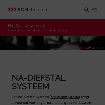
Na-Diefstal systeem
U bevindt zich hier:
Home
/
Na-Diefstal systeem
NA-DIEFSTAL
SYSTEEM
Een na-diefstal systeem (
terugvindsysteem
) zorgt
ervoor dat voertuigen na diefstal goed vindbaar zijn.