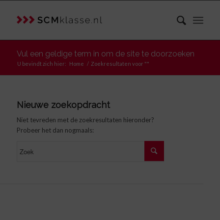
Vul een geldige term in om de site te doorzoeken
U bevindt zich hier:
Home
/
Zoekresultaten voor ""
Nieuwe zoekopdracht
Niet tevreden met de zoekresultaten hieronder?
Probeer het dan nogmaals: