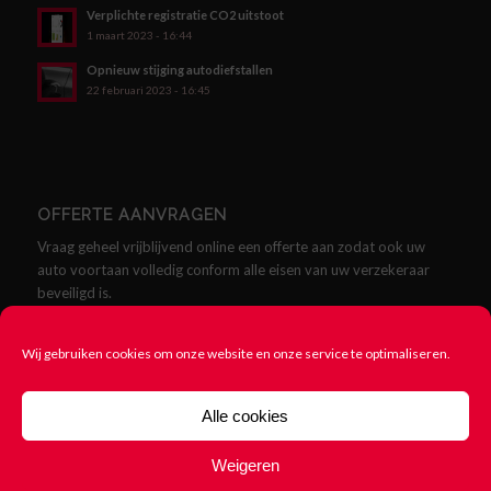
Verplichte registratie CO2 uitstoot
1 maart 2023 - 16:44
Opnieuw stijging autodiefstallen
22 februari 2023 - 16:45
OFFERTE AANVRAGEN
Vraag geheel vrijblijvend online een offerte aan zodat ook uw
auto voortaan volledig conform alle eisen van uw verzekeraar
beveiligd is.
Offerte aanvragen
Wij gebruiken cookies om onze website en onze service te optimaliseren.
Alle cookies
Weigeren
© Copyright - SCMklasse.nl - Alles over SCM Klasse Alarmen -
Cookie
beleid
-
Rittenregistratie nodig? 123Rittenregistratie.nl