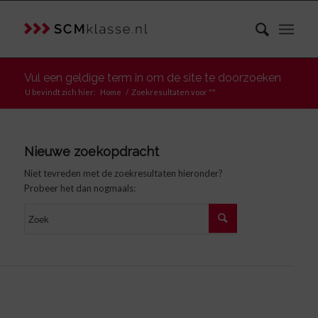
Vul een geldige term in om de site te doorzoeken
U bevindt zich hier:
Home
/
Zoekresultaten voor ""
Nieuwe zoekopdracht
Niet tevreden met de zoekresultaten hieronder?
Probeer het dan nogmaals: