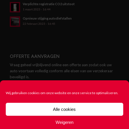
Verplichte registratie CO2 uitstoot
1 maart 2023 - 16:44
Opnieuw stijging autodiefstallen
22 februari 2023 - 16:45
OFFERTE AANVRAGEN
Vraag geheel vrijblijvend online een offerte aan zodat ook uw
auto voortaan volledig conform alle eisen van uw verzekeraar
beveiligd is.
Offerte aanvragen
Wij gebruiken cookies om onze website en onze service te optimaliseren.
Alle cookies
Weigeren
© Copyright - SCMklasse.nl - Alles over SCM Klasse Alarmen -
Cookie
beleid
-
Rittenregistratie nodig? 123Rittenregistratie.nl