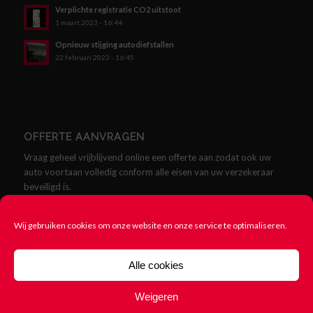
Verplichte registratie CO2 uitstoot
1 maart 2023 - 16:44
Opnieuw stijging autodiefstallen
22 februari 2023 - 16:45
OFFERTE AANVRAGEN
Vraag geheel vrijblijvend online een offerte aan zodat ook uw
auto voortaan volledig conform alle eisen van uw verzekeraar
beveiligd is.
Offerte aanvragen
Wij gebruiken cookies om onze website en onze service te optimaliseren.
Alle cookies
Weigeren
© Copyright - SCMklasse.nl - Alles over SCM Klasse Alarmen -
Cookie
beleid
-
Rittenregistratie nodig? 123Rittenregistratie.nl