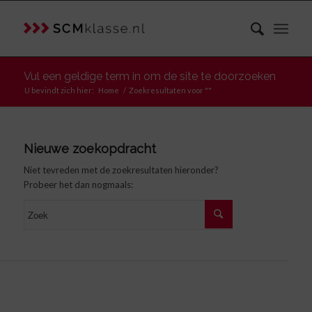
Vul een geldige term in om de site te doorzoeken
U bevindt zich hier:
Home
/
Zoekresultaten voor ""
Nieuwe zoekopdracht
Niet tevreden met de zoekresultaten hieronder?
Probeer het dan nogmaals: