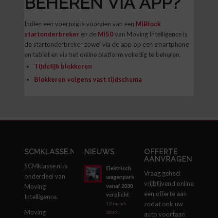
BEHEREN VIA APP?
Indien een voertuig is voorzien van een
MiBlock
startonderbreker
en de
Mi50
van Moving Intelligence is
de startonderbreker zowel via de app op een smartphone
en tablet en via het online platform volledig te beheren.
Tijdelijk blokkeren
Blokkeren volgens vast tijdschema
SCMKLASSE.NL
NIEUWS
OFFERTE
AANVRAGEN
SCMklasse.nl is
Elektrisch
Vraag geheel
onderdeel van
wagenpark
vrijblijvend online
vanaf 2030
Moving
een offerte aan
verplicht
Intelligence.
zodat ook uw
13 maart
Moving
2023 -
auto voortaan