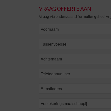
VRAAG OFFERTE AAN
Vraag via onderstaand formulier geheel vrij
FirstName
MiddleName
LastName
*
Phone
*
Email
*
Insurance
CompanyName