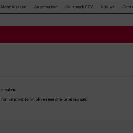
Alarm klassen
Automerken
Keurmerk CCV
Nieuws
Cont
 te maken.
ormulier geheel vrijblijven een offerte bij ons aan.