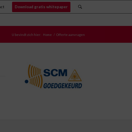
act
Download gratis whitepaper
U bevindt zich hier:
Home
/
Offerte aanvragen